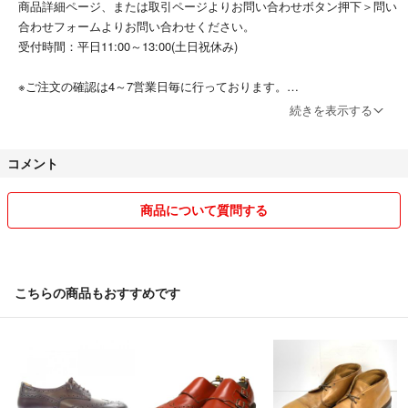
商品詳細ページ、または取引ページよりお問い合わせボタン押下＞問い
合わせフォームよりお問い合わせください。
受付時間：平日11:00～13:00(土日祝休み)
※ご注文の確認は4～7営業日毎に行っております。
※お値引きの対応は出来かねます。
続きを表示する
※営業時間外のお問い合わせに関しては翌営業日の受付となります。
※商品に関するお問合せの際は該当商品の「管理番号(10桁)」をお伝え
コメント
ください。
※土日祝日の営業と出荷行っておりません。出荷までに4～7営業日程お
時間をいただいております。
商品について質問する
※商品は店頭にて併売しているため、完売する場合がございます。
※店頭受け渡しは行っておりません。
▼お取引について
こちらの商品もおすすめです
当店はラクマの規約に則り営業させて頂いております。
特定のお客様に対するお取り置きや専用ページには対応できかねます。
またお問い合わせの有無に関わらず、ご購入は先着順とさせて頂いてお
ります。
＝＝＝＝＝＝＝＝＝＝＝＝＝
こちらのアカウントはラクマ公式パートナーの大和株式会社によって運