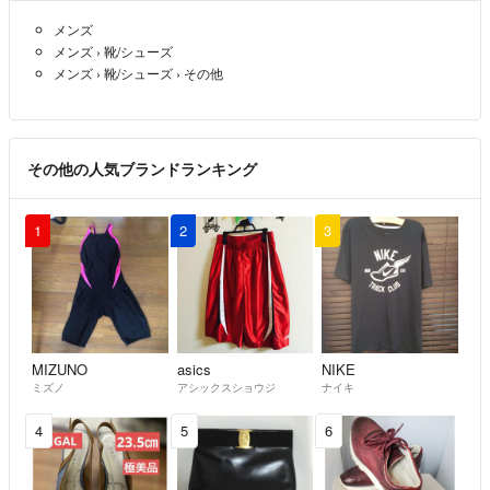
メンズ
メンズ
›
靴/シューズ
メンズ
›
靴/シューズ
›
その他
その他の人気ブランドランキング
1
2
3
MIZUNO
asics
NIKE
ミズノ
アシックスショウジ
ナイキ
4
5
6