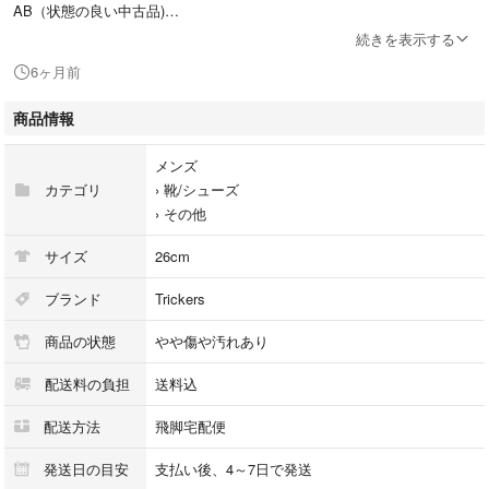
AB（状態の良い中古品)
全体もしくは一部に少々の汚れや傷・使用感などが見られますが、目立つ
続きを表示する
程のダメージはなく比較的状態の良いお品です。
6ヶ月前
[カラー]
ネイビー
商品情報
[サイズ]
7.5/26.0cm
メンズ
[付属]
カテゴリ
›
靴/シューズ
箱・保存袋
›
その他
※画像にあるものが全てになります
[備考]
サイズ
26cm
メンズ/Mens/男性用
管理区分：アパレル/衣料品/装飾品/シューズ/靴
ブランド
Trickers
管理番号：0230576621_sw
商品の状態
やや傷や汚れあり
配送料の負担
送料込
配送方法
飛脚宅配便
発送日の目安
支払い後、4～7日で発送