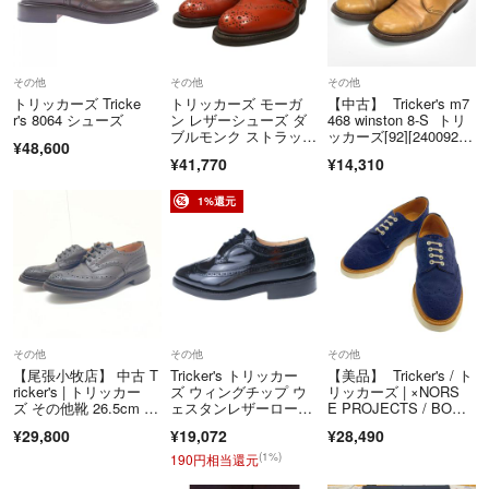
営されています。
▼特商法
https://fril.jp/ts/official/law/a368/
その他
その他
その他
▼返品特約
トリッカーズ Tricke
トリッカーズ モーガ
【中古】 Tricker's m7
https://fril.jp/ts/official/law/a368/#return_policy
r's 8064 シューズ
ン レザーシューズ ダ
468 winston 8-S トリ
ブルモンク ストラッ
ッカーズ[92][24009232
¥48,600
プ W7867 ブラウン メ
4602]
¥41,770
¥14,310
ンズ サイズ7 Tricke
r‘s MORGAN ブー
ツ 約25.5cm【LA】
1%還元
【中古】
その他
その他
その他
【尾張小牧店】 中古 T
Tricker's トリッカー
【美品】 Tricker's / ト
ricker's | トリッカー
ズ ウィングチップ ウ
リッカーズ | ×NORS
ズ その他靴 26.5cm B
ェスタンレザーローフ
E PROJECTS / BOUR
OURTON ブラウン 【1
ァー ブラック M6837
TON バートン スエー
¥29,800
¥19,072
¥28,490
27】
ド レースアップシュー
ズ | 8 | ネイビー | メン
(1%)
190円相当還元
ズ