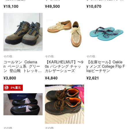
ズ SIZE UK 8 Clarks
¥19,100
¥49,500
¥10,670
その他
その他
その他
コールマン Colema
【KARLHELMUT】〜9
【在庫セール】Oakle
n ベージュ系 グリー
0s パンチング チャッ
y メンズ College Flip F
ン 登山靴 トレッキン
カレザーシューズ
lopビーチサン
グシューズ メンズ ２
¥3,800
¥4,840
¥2,621
５，５センチ
3%還元
その他
その他