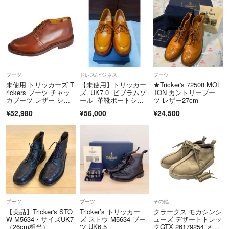
ブーツ
ドレス/ビジネス
ブーツ
未使用 トリッカーズ T
【未使用】トリッカー
★Tricker's 72508 MOL
rickers ブーツ チャッ
ズ UK7.0 ビブラムソ
TON カントリーブー
カブーツ レザー シュ
ール 革靴ボートシュ
ツ レザー27cm
ーズ 靴 メンズ イング
ーズ
¥52,980
¥56,000
¥24,500
ランド製 7.5(26cm) ブ
ラウン
ブーツ
ブーツ
その他
【美品】Tricker's STO
Tricker’s トリッカー
クラークス モカシンシ
W M5634・サイズUK7
ズ ストウ M5634 ブー
ューズ デザートトレッ
（26cm相当）
ツ UK6.5
クGTX 26179254 メン