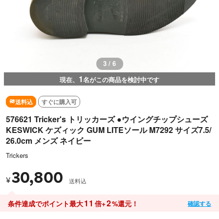
3 / 6
1
現在、
名がこの商品を検討中です
送料込
すぐに購入可
576621 Tricker's トリッカーズ ●ウイングチップシューズ
KESWICK ケズィック GUM LITEソール M7292 サイズ7.5/
26.0cm メンズ ネイビー
Trickers
30,800
¥
送料込
11
2
条件達成でポイント最大
倍+
%還元！
確認する