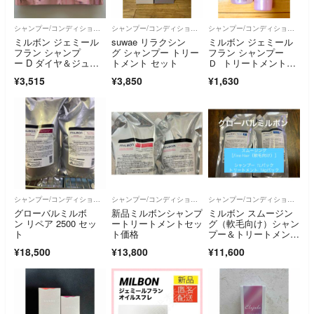
シャンプー/コンディショナーセット
シャンプー/コンディショナーセット
シャンプー/コンディショナーセット
ミルボン ジェミール
suwae リラクシン
ミルボン ジェミール
フラン シャンプ
グ シャンプー トリー
フラン シャンプー
ー D ダイヤ＆ジュー
トメント セット
Ｄ トリートメントジ
シーグロッシートリー
ューシーグロッシー
¥3,515
¥3,850
¥1,630
トメントセット（400
ml＋400g）詰替
シャンプー/コンディショナーセット
シャンプー/コンディショナーセット
シャンプー/コンディショナーセット
グローバルミルボ
新品ミルボンシャンプ
ミルボン スムージン
ン リペア 2500 セッ
ートリートメントセッ
グ（軟毛向け）シャン
ト
ト価格
プー＆トリートメント
1000
¥18,500
¥13,800
¥11,600