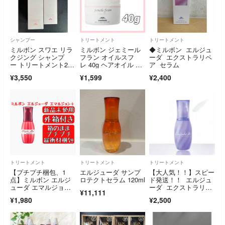
シャンプー
トリートメント
トリートメント
ミルボン スワエ リラ
ミルボン ジェミール
◆ミルボン エルジュ
クジング シャンプ
フラン オイルスフ
ーダ エクストラリペ
ー トリートメント200
レ 40g ヘアオイル ト
ア セラム
ml
リートメント
¥3,550
¥1,599
¥2,400
トリートメント
トリートメント
トリートメント
【プチプチ梱包、1
エルジューダ サンプ
【大人気！！】スピー
点】ミルボン エルジ
ロテクトセラム 120ml
ド発送！！ エルジュ
ューダ エマルジョン
ーダ エクストラリペ
¥11,111
＋ プラス 120g
ア ミルキーセラム 1
¥1,980
¥2,500
20ml