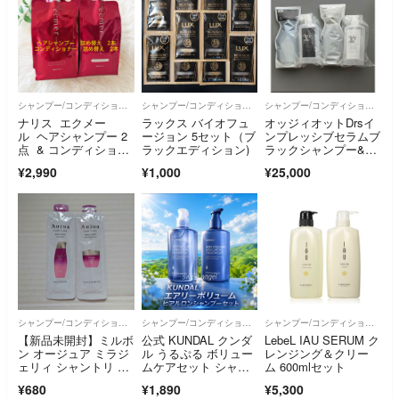
シャンプー/コンディショナーセット
シャンプー/コンディショナーセット
シャンプー/コンディショナーセット
ナリス エクメー
ラックス バイオフュ
オッジィオットDrsイ
ル ヘアシャンプー 2
ージョン 5セット（ブ
ンプレッシブセラムブ
点 & コンディショナ
ラックエディション)
ラックシャンプー&マ
ー 2点 詰め替え用合
スク+ボトルセット70
¥2,990
¥1,000
¥25,000
計4点
0g レフィル
シャンプー/コンディショナーセット
シャンプー/コンディショナーセット
シャンプー/コンディショナーセット
【新品未開封】ミルボ
公式 KUNDAL クンダ
LebeL IAU SERUM ク
ン オージュア ミラジ
ル うるぷる ボリュー
レンジング＆クリー
ェリィ シャントリ 9
ムケアセット シャン
ム 600mlセット
ミリセット
プー＆トリートメン
¥680
¥1,890
¥5,300
ト サンプル付き 新品