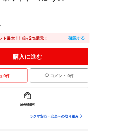
込
11
2
確認する
ント最大
倍+
%還元！
購入に進む
 0件
コメント 0件
紛失補償有
ラクマ安心・安全への取り組み