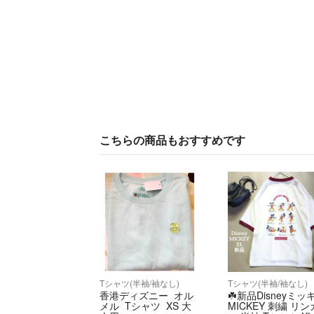
こちらの商品もおすすめです
Tシャツ(半袖/袖なし)
Tシャツ(半袖/袖なし)
香港ディズニー オル
☘️新品Disneyミッ
メル Tシャツ XS 大
MICKEY 刺繍 リン