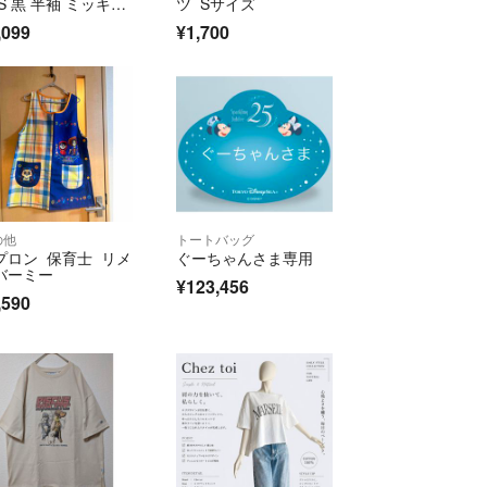
 S 黒 半袖 ミッキー
ツ Sサイズ
定
,099
¥1,700
の他
トートバッグ
プロン 保育士 リメ
ぐーちゃんさま専用
バーミー
¥123,456
,590