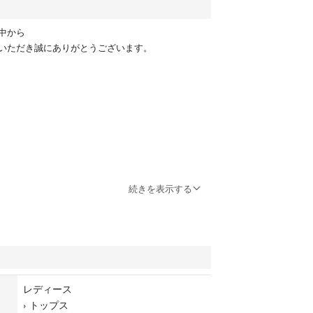
中から
いただき誠にありがとうございます。
で若干の誤差はご了承ください。
続きを表示する
項：
購入前にご確認ください
時以降コメント返信、発送対応はしておりません。
レディース
›
トップス