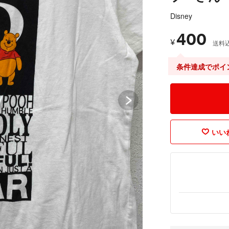
Disney
400
¥
送料
条件達成でポイ
いいね