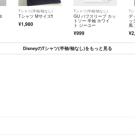
Tシャツ(半袖/袖なし)
Tシャツ(半袖/袖なし)
Tシ
タ
Tシャツ Mサイズ❗️
GU パフスリーブ カッ
デ
トソー 半袖 ホワイ
ッ
¥1,980
ト ジーユー
風
ド
¥999
¥2
イ
DisneyのTシャツ(半袖/袖なし)をもっと見る