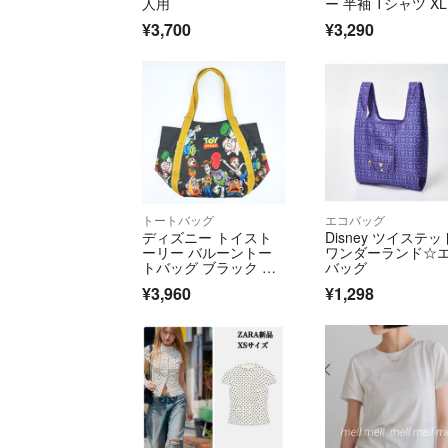
人用
ー 半袖 Tシャツ X
¥3,700
¥3,290
トートバッグ
エコバッグ
ディズニー トイスト
Disney ツイステッ
ーリー バルーントー
ワンダーランド☆
トバッグ ブラック Dis
バッグ
ney
¥3,960
¥1,298