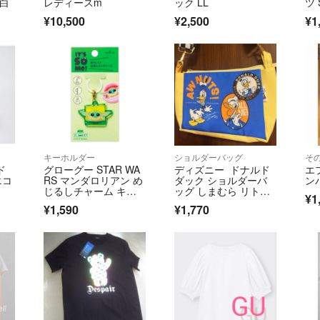
L白
レディースm
ック LL
ツ
限
¥10,500
¥2,500
¥1
キーホルダー
ショルダーバッグ
そ
ド
グローグー STAR WA
ディズニー ドナルド
エ
エコ
RS マンダロリアン め
ダック ショルダーバ
ン
じるしチャーム キー
ッグ しまむら リトシ
¥1
ホルダー
ー リンクアット
¥1,590
¥1,770