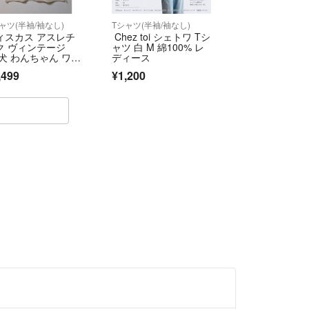
ャツ(半袖/袖なし)
Tシャツ(半袖/袖なし)
ィスカス アスレチ
Chez toi シェトワ Tシ
ク ヴィンテージ
ャツ 白 M 綿100% レ
 犬 わんちゃん ワイ
ディース
 Tシャツ オーバーサ
,499
¥1,200
ズ