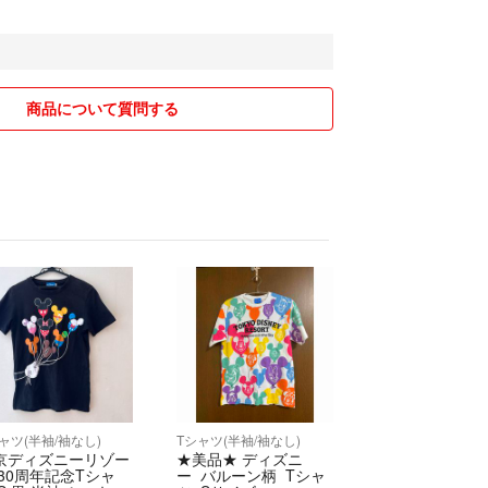
いて】
：00のみとなっております。
メント返し等行っておりません。
方は月曜日発送です。
商品について質問する
いて】
こなっておりません。
品、返金対応致しません
の確認よろしくお願い致します。
ャツ(半袖/袖なし)
Tシャツ(半袖/袖なし)
京ディズニーリゾー
★美品★ ディズニ
 30周年記念Tシャ
ー バルーン柄 Tシャ