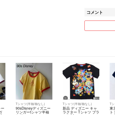
【時間・発送につ
コメント
平日9：00-15
土日祝は発送、コ
金曜日にご購入の
【返品・評価につ
基本的に返品はお
また、評価後の返
必ず評価前に商品
Tシャツ(半袖/袖なし)
Tシャツ(半袖/袖なし)
Tシ
キー
90sDisneyディズニー
新品 ディズニー キャ
東
ガ
リンガーtシャツ半袖
ラクター Tシャツ ブラ
ト