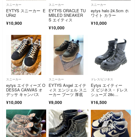
スニーカー
スニーカー
スニーカー
EYTYS スニーカー E
EYTYS ORACLE TU
eytys halo 24.5cm ホ
UR42
MBLED SNEAKER
ワイト カラー
S エイティス
¥10,900
¥10,000
¥10,000
スニーカー
スニーカー
ドレス/ビジネス
eytys エイティーズ O
EYTYS Angel エイテ
Eytys エイティー
DESSA CANVAS オ
ィス エンジェル スニ
ズ ビジネス・ドレス
デッサ キャンバス
ーカー ブーツ 厚底
シューズ 28c
m 黒 【古着】【中
¥10,000
¥9,000
¥16,500
古】【送料無料】