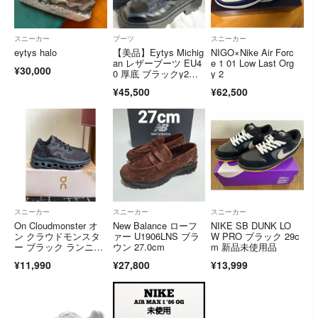
スニーカー
ブーツ
スニーカー
eytys halo
【美品】Eytys Michig
NIGO×Nike Air Forc
an レザーブーツ EU4
e 1 01 Low Last Org
¥30,000
0 厚底 ブラックy2
y 2
k 激レア
¥45,500
¥62,500
スニーカー
スニーカー
スニーカー
On Cloudmonster オ
New Balance ローフ
NIKE SB DUNK LO
ン クラウドモンスタ
ァー U1906LNS ブラ
W PRO ブラック 29c
ー ブラック ランニン
ウン 27.0cm
m 新品未使用品
グシューズ
¥11,990
¥27,800
¥13,999