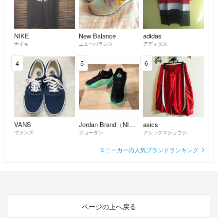
NIKE
New Balance
adidas
ナイキ
ニューバランス
アディダス
4
5
6
VANS
Jordan Brand（NIKE）
asics
ヴァンズ
ジョーダン
アシックスショウジ
スニーカーの人気ブランドランキング
ページの上へ戻る