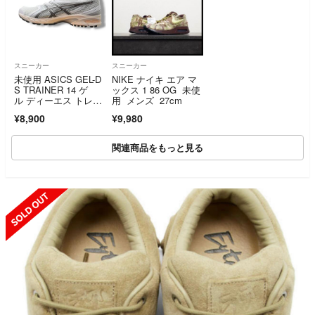
スニーカー
スニーカー
未使用 ASICS GEL-D
NIKE ナイキ エア マ
S TRAINER 14 ゲ
ックス 1 86 OG 未使
ル ディーエス トレー
用 メンズ 27cm
ナー スニーカー アシ
¥8,900
¥9,980
ックス 1203A607-10
5 ホワイト 28.5c
m （17009M）
関連商品をもっと見る
SOLD OUT