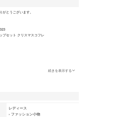
りがとうございます。
2023
ップセット クリスマスコフレ
続きを表示する
です。
×W180mm×D30mm
レディース
、ご遠慮下さいませ。
›
ファッション小物