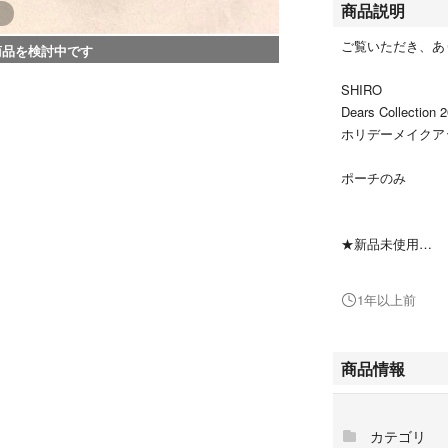
商品説明
ご覧いただき、あ
商品を検討中です
SHIRO
Dears Collection 
ホリデーメイクア
ポーチのみ
★新品未使用
国内百貨店購入品
1年以上前
★サイズ：H145mm
商品情報
★お値下げ交渉は
カテゴリ