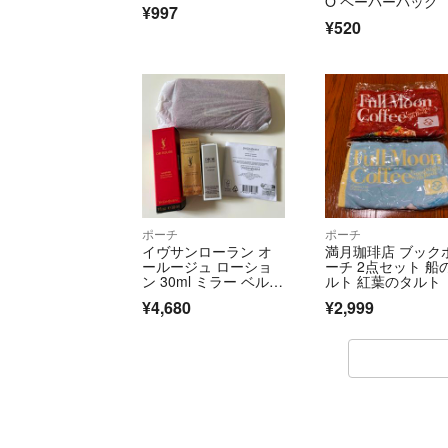
O ペーパーバッグ
¥997
¥520
ポーチ
ポーチ
イヴサンローラン オ
満月珈琲店 ブック
ールージュ ローショ
ーチ 2点セット 船
ン 30ml ミラー ベルベ
ルト 紅葉のタルト
ットポーチ 非売品 ノ
¥4,680
¥2,999
ベルティ