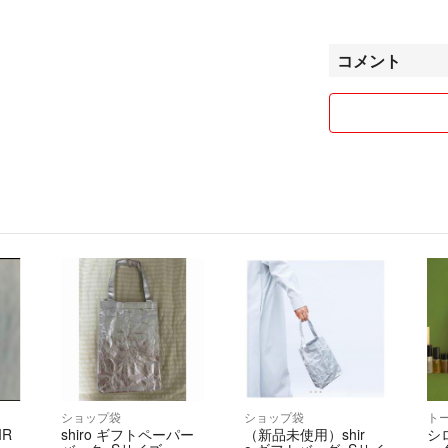
してお取引くださ
コメントで交渉中
コメント
コメントを気にせ
値下げは、複数ご
了承下さいませ。
お取り置きはでき
普通郵便での発送
ませ。普通郵便で
ばラクマ便に変更
またすり替え防止
おりません。
新規の方は購入前
ショップ袋
ショップ袋
ト
IR
shiro ギフトペーパー
（新品未使用）shir
シ