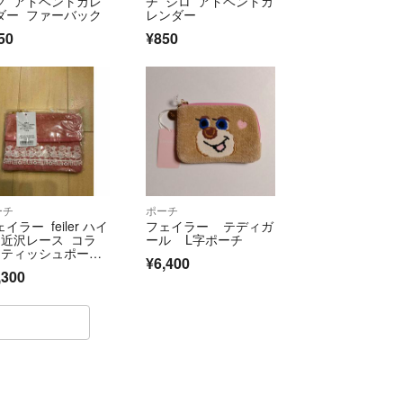
グ アドベントカレ
チ シロ アドベントカ
ダー ファーバック
レンダー
50
¥850
ーチ
ポーチ
イラー feiler ハイ
フェイラー テディガ
 近沢レース コラ
ール L字ポーチ
 ティッシュポー
¥6,400
 ピンク
,300