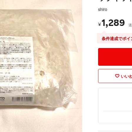
shiro
1,289
¥
送
条件達成でポイ
いいね