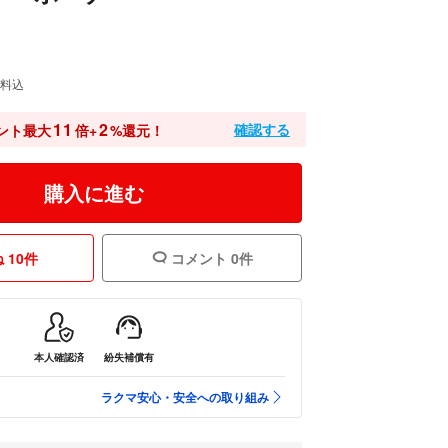
料込
11
2
確認する
ント最大
倍+
%還元！
購入に進む
 10件
コメント 0件
本人確認済
紛失補償有
ラクマ安心・安全への取り組み