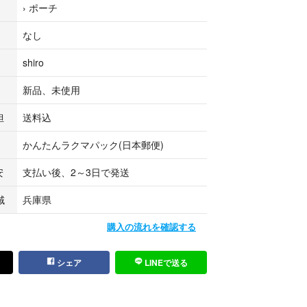
›
ポーチ
なし
shiro
ーチ
ーチ
新品、未使用
メイクアップキット ポーチ
担
送料込
かんたんラクマパック(日本郵便)
ポーチ
ーチ
安
支払い後、2～3日で発送
ーチ
域
兵庫県
購入の流れを確認する
シェア
LINEで送る