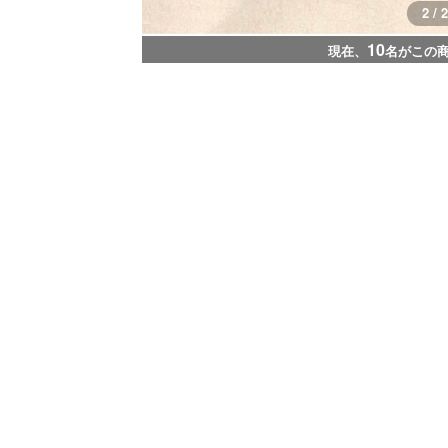
2 / 2
10
現在、
名がこの