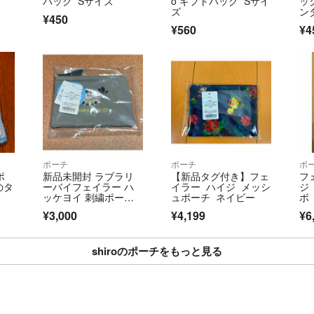
バック Sサイズ
o ギフトバッグ Sサイ
ッ
ズ
ン
¥450
¥560
¥4
ポーチ
ポーチ
ポ
ポ
新品未開封 ラブラリ
【新品タグ付き】フェ
フェ
のタ
ーバイフェイラー ハ
イラー ハイジ メッシ
ジ
ッケヨイ 刺繍ポー
ュポーチ ネイビー
ボ
チ 相撲 力士 未使用 ク
チ
¥3,000
¥4,199
¥6
ーポン
shiroのポーチをもっと見る