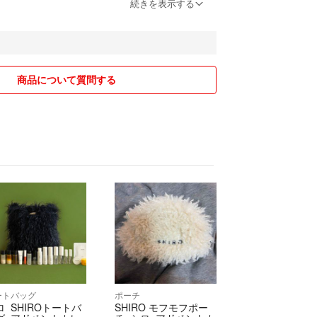
い。
続きを表示する
でも、購入頂いた方が優先ですので、
ず、ご購入いただいて大丈夫です。
購入いただいた場合以外、対応できませんので、ご
商品について質問する
ません。
は、紛失などの際に補償がないことをご了承下さい
出品しているものでも、差額をお支払いいただけれ
可能ですので、購入前にお気軽にご相談下さい。
のため、購入後のキャンセル、返品、交換は承って
にコメントをお願い致します。
ートバッグ
ポーチ
ロ SHIROトートバ
SHIRO モフモフポー