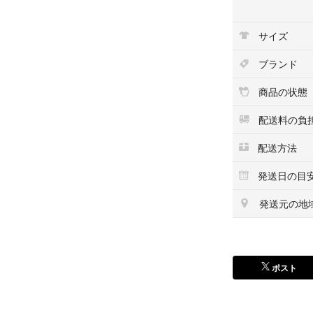
サイズ
shiro
shiro ポーチ
ブランド
shiro キット ポ
shiro コフレ ポ
商品の状態
shiroホリデー
シロ
配送料の負
シロ ポーチ
配送方法
シロ フワフワ 
シロ キット ポ
発送日の目
シロ コフレ ポ
発送元の地
ポスト