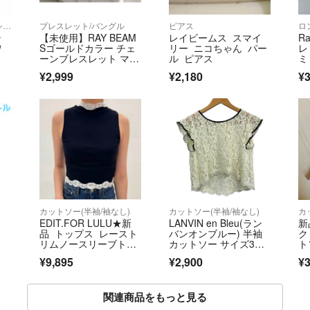
ロングワンピース/マキシワンピース
ブレスレット/バングル
ピアス
テ
【未使用】RAY BEAM
レイビームス スマイ
Ra
ワ
Sゴールドカラー チェ
リー ニコちゃん パー
レ
）
ーンブレスレット マン
ル ピアス
ミ
テル
¥2,999
¥2,180
¥3
)
カットソー(半袖/袖なし)
カットソー(半袖/袖なし)
カ
EDIT.FOR LULU★新
LANVIN en Bleu(ラン
新
品 トップス レースト
バンオンブルー) 半袖
ク
リムノースリーブトッ
カットソー サイズ3
ト
プス 定価11,000円 完
8 M レディース美
プ
¥9,895
¥2,900
¥3
売品 送料込み
品 - 白×黒 クルーネッ
ク/レース
関連商品をもっと見る