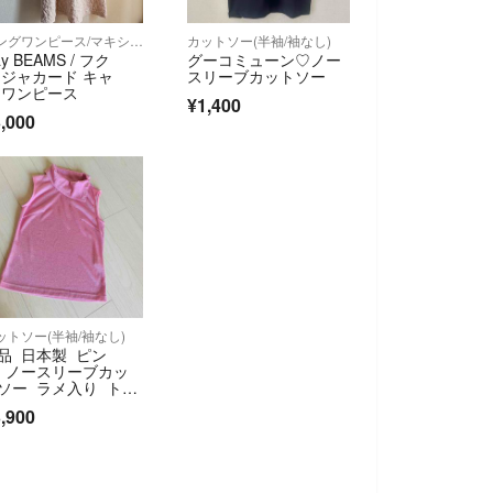
ロングワンピース/マキシワンピース
カットソー(半袖/袖なし)
y BEAMS / フク
グーコミューン♡ノー
 ジャカード キャ
スリーブカットソー
 ワンピース
¥1,400
,000
ットソー(半袖/袖なし)
品 日本製 ピン
 ノースリーブカッ
ソー ラメ入り トッ
ス Mサイズ
,900