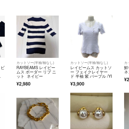
)
カットソー(半袖/袖なし)
カットソー(半袖/袖なし)
カ
イビ
RAYBEAMS レイビー
レイビームス カットソ
鮮
ムス ボーダー リブ ニ
ー フェイクレイヤー
ネ
ム
ット ネイビー
ド 半袖 紫 パープル /YI
¥2
¥2,980
¥3,900