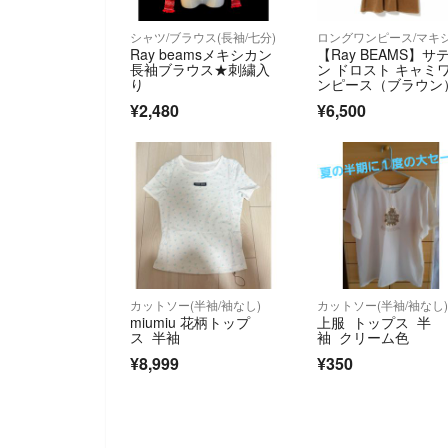
シャツ/ブラウス(長袖/七分)
Ray beamsメキシカン
【Ray BEAMS】サ
長袖ブラウス★刺繍入
ン ドロスト キャミ
り
ンピース（ブラウン
¥2,480
¥6,500
カットソー(半袖/袖なし)
カットソー(半袖/袖なし
miumiu 花柄トップ
上服 トップス 半
ス 半袖
袖 クリーム色
¥8,999
¥350