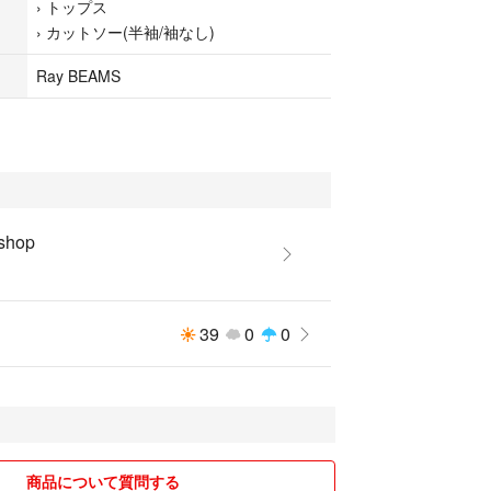
›
トップス
›
カットソー(半袖/袖なし)
Ray BEAMS
 shop
39
0
0
商品について質問する