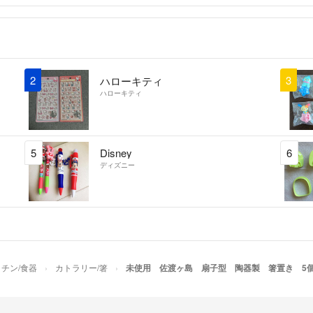
■トラブル防止の
ん。
❤️スムーズな対
2
3
ハローキティ
す。
ハローキティ
5
Disney
6
ディズニー
チン/食器
カトラリー/箸
未使用 佐渡ヶ島 扇子型 陶器製 箸置き 5