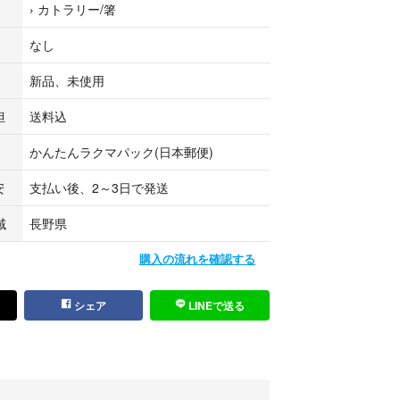
›
カトラリー/箸
なし
新品、未使用
担
送料込
かんたんラクマパック(日本郵便)
安
支払い後、2～3日で発送
域
長野県
購入の流れを確認する
シェア
LINEで送る