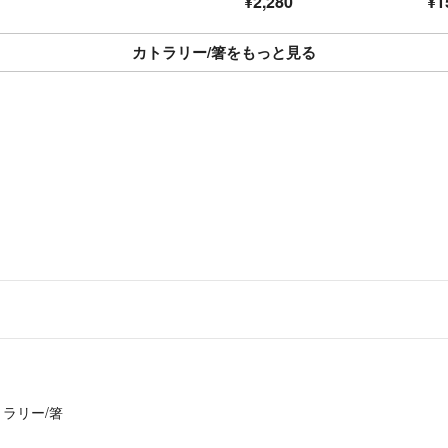
¥2,280
¥1
■コメント頂いた
応致します。
カトラリー/箸をもっと見る
(送料の差額分お
おまとめ発送で厚
ますが別々にご購
■ご購入意志のな
トだと判断した場
■喫煙者、ペット
■購入後にお客様
■普通郵便に関し
を持ってご購入を
■普通郵便からラ
せて頂きます。
トラリー/箸
❤全国送料無料で