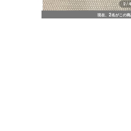
2 / 4
2
現在、
名がこの商