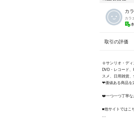
カラ
カラ
取引の評価
☺️サンリオ・デ
DVD・レコード
スメ、日用雑貨、
❤価値ある商品を
❤️一つ一つ丁寧
■他サイトではこ
■販売手数料・送
しておりますので