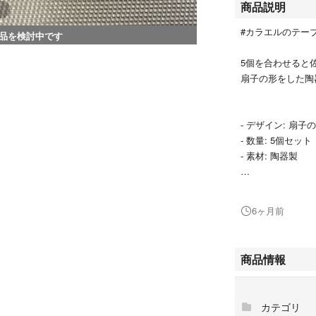
商品説明
#カラエルのテー
品を検討中です
5個を合わせると
扇子の形をした陶
- デザイン: 扇子
- 数量: 5個セット
- 素材: 陶器製
3000円→1500
6ヶ月前
写真後半には出品
塗り箸〜お手頃な
探しの方
商品情報
#カラエルのテー
からもご覧頂けま
カテゴリ
さい。