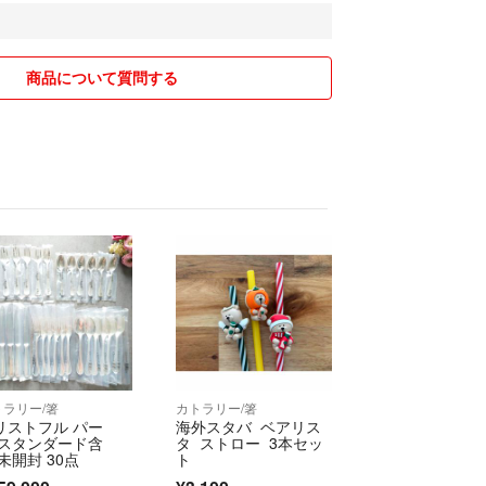
はご希望価格を提示の上コメントよろしくお願いい
げは常識の範囲以内でお願いいたします。
すが、いくらまでお値下げ可能でしょうか？には基準
商品について質問する
で返信しません)
スの方のご購入も歓迎いたします。
かる方とご縁があると嬉しいです！(お取引頂いた皆様
す。心より感謝申し上げます(^∧^)
M支払いをお選びの方は、必ずお支払い予定日をお知ら
たしません。(大変迷惑な思いをしたので、もう懲り
トラリー/箸
カトラリー/箸
額商品のお値段交渉等ございましたらお気軽にコメン
リストフル パー
海外スタバ ベアリス
 スタンダード含
タ ストロー 3本セッ
せて頂きます。
未開封 30点
ト