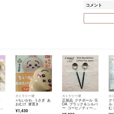
コメント
■お値段交渉の際
たします。お値下
(購入を考えてま
がわかりませんの
❤海外代行サービ
❤️商品価値がわ
ありがとうございま
■コンビニ/AT
せ下さい。
■お取り置きはい
懲りです)
カトラリー/箸
カトラリー/箸
カ
❤5万円以上の高
悪
⭐️ちいかわ うさぎ あ
正規品 クチポール G
ク
ト下さい。
おむけ 箸置き
OA ブラック＆シルバ
ル
可能な限り対応さ
ー コーヒ／ティース
む 
¥1,430
プーン ２本