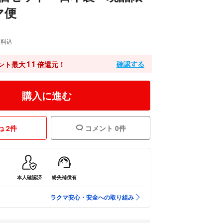
マ便
送料込
11
確認する
ント最大
倍還元！
購入に進む
 2件
コメント 0件
本人確認済
紛失補償有
ラクマ安心・安全への取り組み