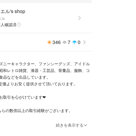
エル's shop
エル
本人確認済
346
7
0
ィズニーキャラクター、ファンシーグッズ、アイドル
、昭和レトロ雑貨、漆器・工芸品、骨董品、服飾、コ
食品などを出品しています。
定価よりお安く提供させて頂いております。
なお取引を心がけています❤
ちらの数倍以上の取引経験がございます。
料・状態を考慮して充分にお値下げした価格設定に
続きを表示する
、基本提示価格でご購入下さい。