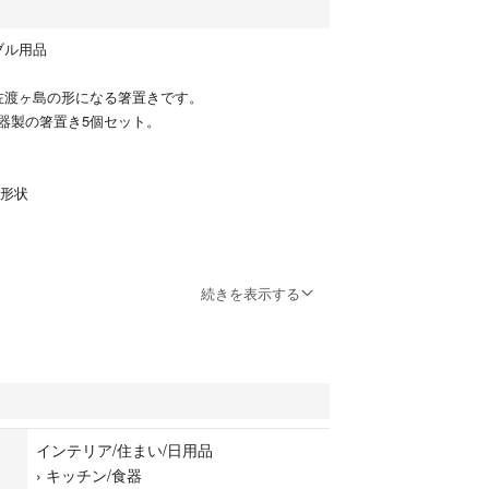
ブル用品
佐渡ヶ島の形になる箸置きです。
器製の箸置き5個セット。
の形状
円にお値下げしました
続きを表示する
中の箸の中から数点を置いてみました。高級な本漆
木曽ひのき箸まで#ムーミンの福袋 #良質の箸をお
ブル用品 #お買い得漆器お探しの方
インテリア/住まい/日用品
す。沢山出品しておりますので、是非覗いてみて下
›
キッチン/食器