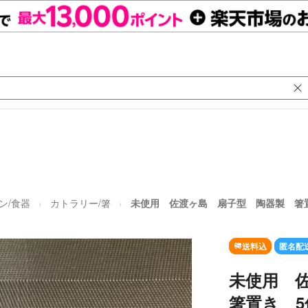
ン/食器
カトラリー/箸
未使用 佐渡ヶ島 扇子型 陶器製 箸
送料込
匿名配
未使用 
箸置き 