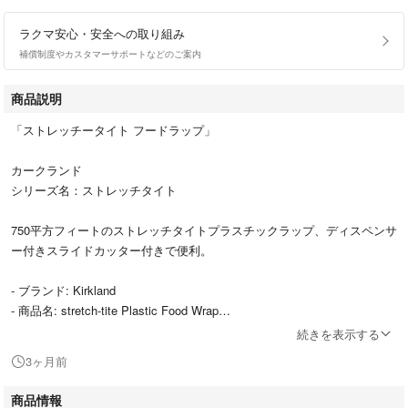
ラクマ安心・安全への取り組み
補償制度やカスタマーサポートなどのご案内
商品説明
「ストレッチータイト フードラップ」
カークランド
シリーズ名：ストレッチタイト
750平方フィートのストレッチタイトプラスチックラップ、ディスペンサ
ー付きスライドカッター付きで便利。
- ブランド: Kirkland
- 商品名: stretch-tite Plastic Food Wrap
- サイズ: 750平方フィート（約69.68平方メートル）
続きを表示する
- 特徴: ディスペンサー付きスライドカッターが含まれている
3ヶ月前
コストコで人気のカークランドラップです。
商品情報