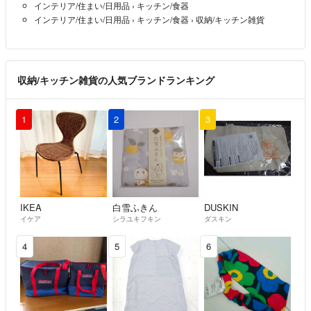
インテリア/住まい/日用品
›
キッチン/食器
インテリア/住まい/日用品
›
キッチン/食器
›
収納/キッチン雑貨
収納/キッチン雑貨の人気ブランドランキング
1
2
3
IKEA
白雪ふきん
DUSKIN
イケア
シラユキフキン
ダスキン
4
5
6