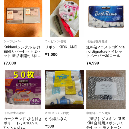
シーツ/カバー
ラッピング/包装
日用品/生活雑貨
Kirklandシングル 掛け
リボン KIRKLAND
送料込♪コストコKirkla
布団カバーセット 2セ
nd Signatureトイレッ
¥1,000
ット 新品未開封 綿10
トペーパー30ロール
0%
¥7,000
¥4,999
日用品/生活雑貨
収納/キッチン雑貨
収納/キッチン雑貨
カークランド ひも付き
かや織ふきん
【新品】ダスキン DUS
ポリ レジ0108978
KIN 台所用スポンジ 3
¥500
7 kirkland s…
色セット モノトーン