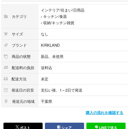
・大容量231m
インテリア/住まい/日用品
・しっかり密着して使いやすいタイプ
カテゴリ
›
キッチン/食器
・未使用品（自宅保管）
›
収納/キッチン雑貨
使い切れないため出品します。
サイズ
なし
コストコ会員でなくても購入できるチャンスです◎
ブランド
KIRKLAND
※外箱に多少のスレ等ある場合がありますが、中身に問題はありません。
商品の状態
新品、未使用
ご覧いただきありがとうございます。
配送料の負担
送料込
使わないので出品します。
配送方法
未定
自宅保管の為、繊細な方はご遠慮下さい。
発送日の目安
支払い後、1～2日で発送
#カークランド
発送元の地域
千葉県
#096619562473
#インテリア/住まい/日用品
購入の流れを確認する
#キッチン/食器
#収納/キッチン雑貨
ポスト
シェア
LINEで送る