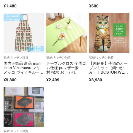
¥1,480
¥600
収納/キッチン雑貨
収納/キッチン雑貨
収納/キッチン雑貨
国内正規品 新品 marim
テーブルクロス 全周ゴ
【未使用】子猫のオー
ekko Vihkiruusu マリ
ム仕様 puレザー素
ブンミット（鍋つか
メッコ ヴィヒキルー
材 撥水 おしゃれ
み）｜BOSTON WER
ス エプロン ベビーピ
EHAUSE
¥9,800
¥2,499
¥3,980
ンク 日本限定
収納/キッチン雑貨