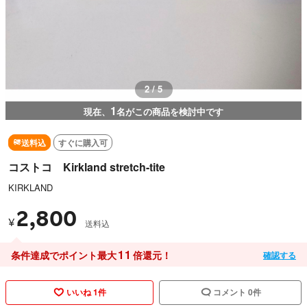
3 / 5
1
現在、
名がこの商品を検討中です
送料込
すぐに購入可
コストコ Kirkland stretch-tite
KIRKLAND
2,800
¥
送料込
11
条件達成でポイント最大
倍還元！
確認する
いいね 1件
コメント 0件