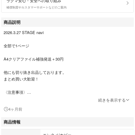
ラクマ安心・安全への取り組み
補償制度やカスタマーサポートなどのご案内
商品説明
2026.3.27 STAGE navi
全部で1ページ
A4クリアファイル補強発送＋30円
他にも切り抜き出品しております。
まとめ買い大歓迎！
〈注意事項〉
切り抜きは素人が切っておりますのでご理解のある方のみご購入の方よろ
続きを表示する
しくお願いします。
4ヶ月前
商品が濡れないようビニールの袋に入れてから封筒に入れる簡易発送で
す。
商品情報
『折曲厳禁 』記載をして発送しております。
エンタメ/ホビー