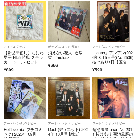
アイドルグッズ
ポップス/ロック(邦楽)
アート/エンタメ/ホビー
【新品未使用】なにわ
消えない花火 通常
「anan」アンアン(202
男子 ND5 特典 ステッ
盤 timelesz
6年8月5日号)(No.2506)
カー シール セット Ia
抜けあり1冊【匿名発
¥666
ND盤
送】
¥899
¥599
アート/エンタメ/ホビー
アート/エンタメ/ホビー
アート/エンタメ/ホビー
Petit comic (プチコミ
Duet (デュエット) 202
菊池風磨 anan No.231
ック) 2026年 09月
4年 10月号 [雑誌]
1 抜けあり 菊池風磨の