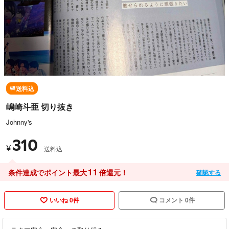
送料込
嶋崎斗亜 切り抜き
Johnny's
310
¥
送料込
11
条件達成でポイント最大
倍還元！
確認する
いいね 0件
コメント 0件