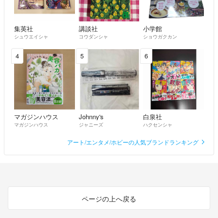
集英社
講談社
小学館
シュウエイシャ
コウダンシャ
ショウガクカン
4
5
6
マガジンハウス
Johnny's
白泉社
マガジンハウス
ジャニーズ
ハクセンシャ
アート/エンタメ/ホビーの人気ブランドランキング
ページの上へ戻る