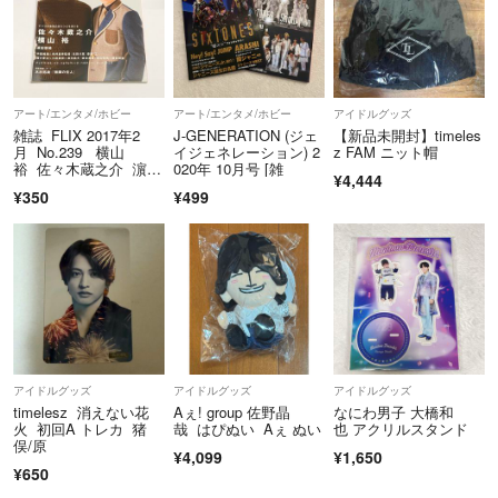
アート/エンタメ/ホビー
アート/エンタメ/ホビー
アイドルグッズ
雑誌 FLIX 2017年2
J-GENERATION (ジェ
【新品未開封】timeles
月 No.239 横山
イジェネレーション) 2
z FAM ニット帽
裕 佐々木蔵之介 濵田
020年 10月号 [雑
¥4,444
崇裕
¥350
¥499
アイドルグッズ
アイドルグッズ
アイドルグッズ
timelesz 消えない花
Aぇ! group 佐野晶
なにわ男子 大橋和
火 初回A トレカ 猪
哉 はぴぬい Aぇ ぬい
也 アクリルスタンド
俣/原
¥4,099
¥1,650
¥650