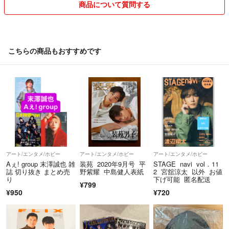
商品について質問する
こちらの商品もおすすめです
アート/エンタメ/ホビー
アート/エンタメ/ホビー
アート/エンタメ/ホビー
Aぇ! group 末澤誠也 雑
装苑 2020年9月号 平
STAGE navi vol．11
誌 切り抜き まとめ売
野紫耀 中島健人表紙
2 宮舘涼太 以外 お値
り
下げ可能 匿名配送
¥799
¥950
¥720