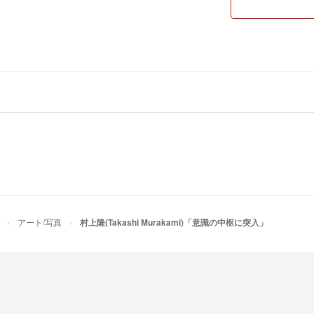
光琳
アート/写真
村上隆(Takashi Murakami)「意識の中枢に突入」