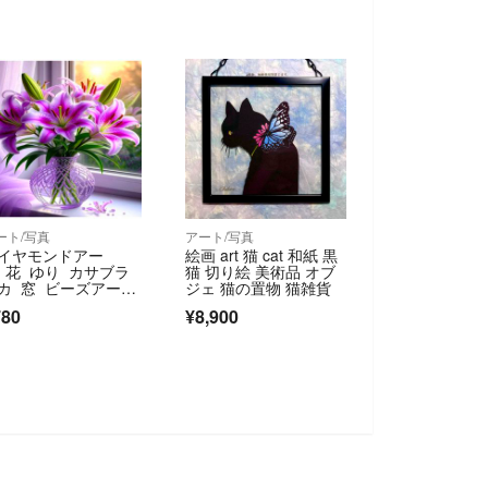
ート/写真
アート/写真
イヤモンドアー
絵画 art 猫 cat 和紙 黒
 花 ゆり カサブラ
猫 切り絵 美術品 オブ
カ 窓 ビーズアー
ジェ 猫の置物 猫雑貨
 フラワー キット
780
¥8,900
SOLD OUT