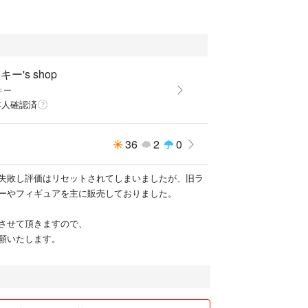
カラフル、ミラクル、スパークル
中
キー's shop
うずめる
キー
本人確認済
う
36
2
0
ラワー
失敗し評価はリセットされてしまいましたが、旧ラ
ーやフィギュアを主に販売しておりました。
パーフラットフラワーズ
させて頂きますので、
！
願いたします。
お花達