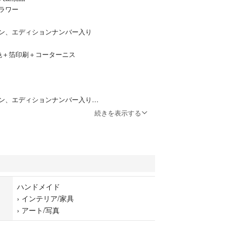
ラワー
ン、エディションナンバー入り
色＋箔印刷＋コーターニス
ン、エディションナンバー入り
続きを表示する
色＋箔印刷＋コーターニス
いた納品書原本付属
送りいたします
ハンドメイド
›
インテリア/家具
›
アート/写真