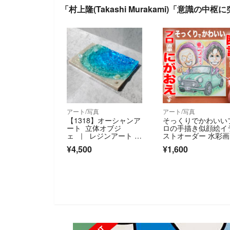
「村上隆(Takashi Murakami)「意識の
アート/写真
アート/写真
【1318】オーシャンア
そっくりでかわいい
ート 立体オブジ
ロの手描き似顔絵イ
ェ ｜ レジンアート 海
ストオーダー 水彩
インテリア
点物☆長寿 誕生日 
¥4,500
¥1,600
暦 退職 ポエム 即日
応 お祝い プレゼン
OLD OUT