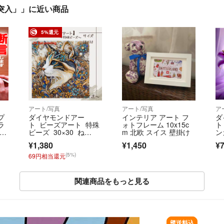
中枢に突入」」に近い商品
5%還元
アート/写真
アート/写真
ア
プ
ダイヤモンドアー
インテリア アート フ
ダ
ラ
ト ビーズアート 特殊
ォトフレーム 10x15c
ト
画一
ビーズ 30×30 ね
m 北欧 スイス 壁掛け
ン
還
こ ネコ 猫
ト
¥1,380
¥1,450
¥
対
ト
(5%)
69円相当還元
関連商品をもっと見る
SOLD OUT
送料込