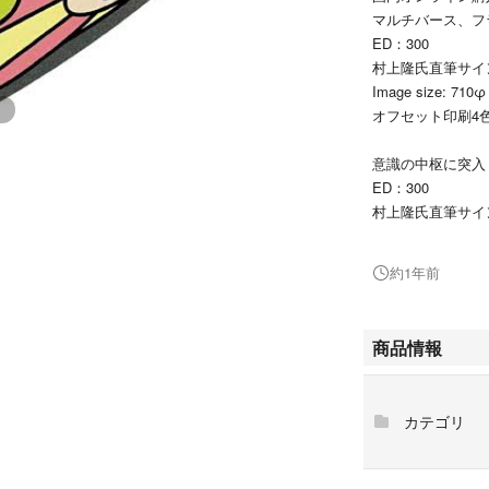
マルチバース、フ
ED：300
村上隆氏直筆サイ
Image size: 710φ
オフセット印刷4
意識の中枢に突入
ED：300
村上隆氏直筆サイ
Image size: 710φ
オフセット印刷4
約1年前
個人情報を切り抜
未開封の状態でお
商品情報
Takashi Murakami
Zingaro
カテゴリ
版画
シルクスクリーン
ポスター