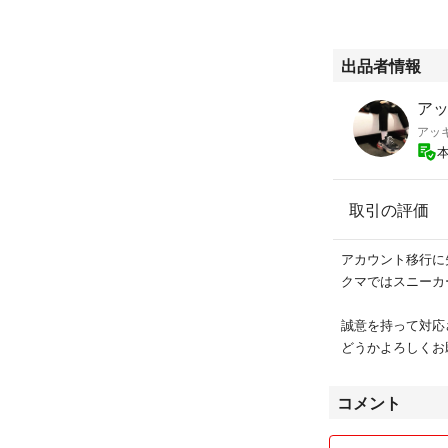
カイカイキキ
Kaikai Kiki
フラワーボール 
出品者情報
次元を超えて！
レインボーの心の
アッ
お花畑の中に顔を
アッ
感謝の花
魂の中身
心をささげましょ
ファイアーボール
取引の評価
マルチバース、フ
意識の中枢に突入
アカウント移行に
天国の門
クマではスニーカ
マルチカラースー
お花の森
誠意を持って対応
お花がスパークル
どうかよろしくお
Yonaguni
パステルカラーの
コメント
入学式
ドラえもん