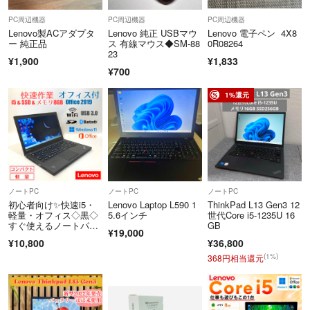
PC周辺機器
PC周辺機器
PC周辺機器
Lenovo製ACアダプタ
Lenovo 純正 USBマウ
Lenovo 電子ペン 4X8
ー 純正品
ス 有線マウス◆SM-88
0R08264
23
¥1,900
¥1,833
¥700
1%還元
ノートPC
ノートPC
ノートPC
初心者向け✨快速i5・
Lenovo Laptop L590 1
ThinkPad L13 Gen3 12
軽量・オフィス◇黒◇
5.6インチ
世代Core i5-1235U 16
すぐ使えるノートパソ
GB
¥19,000
コン◇D772-1
¥10,800
¥36,800
(1%)
368円相当還元