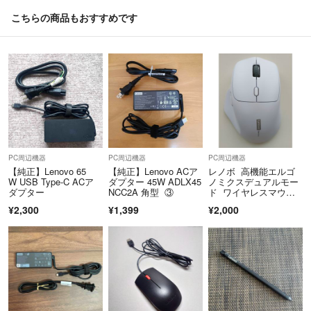
こちらの商品もおすすめです
PC周辺機器
PC周辺機器
PC周辺機器
【純正】Lenovo 65
【純正】Lenovo ACア
レノボ 高機能エルゴ
W USB Type-C ACア
ダプター 45W ADLX45
ノミクスデュアルモー
ダプター
NCC2A 角型 ③
ド ワイヤレスマウ
ス 白 2.4GHz
¥2,300
¥1,399
¥2,000