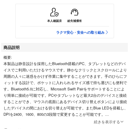
本人確認済
紛失補償有
ラクマ安心・安全への取り組み
商品説明
概要:
本製品は静音設計を採用したBluetooth搭載のPC、タブレットなどのデバ
イスでご利用いただけるマウスです。静かなクリックとスクロールにより
周囲の人々に迷惑をかけず作業に集中することができます。手のひらにフ
ィットする設計で、ポケットに入れられるサイズ感で持ち運びにも便利で
す。Bluetooth5.0に対応し、Microsoft Swift Pairをサポートすることによ
り簡単に接続が可能です。PCやタブレットなど最大2台のデバイスと接続
することができ、マウスの底面にあるデバイス切り替えボタンにより接続
したデバイスの間における切り替えが可能です。またBlue LEDを搭載し、
DPIを2400、1600、800の3段階で変更することが可能です。
続きを表示する
右手にも左手にもフィットする快適なマウス設計