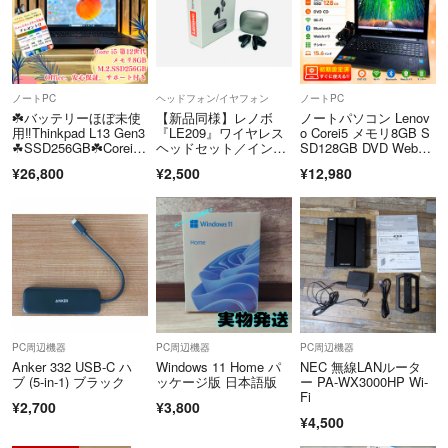
ノートPC
ヘッドフォン/イヤフォン
ノートPC
☘️バッテリーほぼ未使
【新品同様】レノボ
ノートパソコン Lenov
用‼️Thinkpad L13 Gen3
『LE209』ワイヤレス
o Corei5 メモリ8GB S
☘SSD256GB☘️Corei5
ヘッドセット／インイ
SD128GB DVD Webカ
第12世代☘️メモリ8GB
ヤーイヤホン
メラ Windows11 Office
¥26,800
¥2,500
¥12,980
☘️ノートパソコン
PC周辺機器
PC周辺機器
PC周辺機器
Anker 332 USB-C ハ
Windows 11 Home パ
NEC 無線LANルータ
ブ (5-in-1) ブラック
ッケージ版 日本語版
ー PA-WX3000HP Wi-
Fi
¥2,700
¥3,800
¥4,500