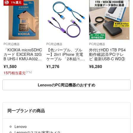
1%還元
PC周辺機器
PC周辺機器
PC周辺機器
「KIOXIA microSDHC
【色:パープル、ブル
外付けHDD 1TB PS4
カード EXCERIA 32G
ー】2in1 iPhone 充電
動作確認済/PC/テレ
B UHS-I KMU-A032G
ケーブル 「2本組/1.2
ビ 最新USB-C WD③
(1個)」
Ｍ
¥1,580
¥1,276
¥6,280
(1%)
15円相当還元
LenovoのPC周辺機器のおすすめ
同一ブランドの商品
Lenovo
Lenovoのスマホ/家電/カメラ