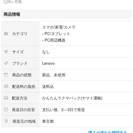
9ヶ月前
Bluetooth5.0対応、Microsoft Swift Pair経由で簡単にPCやタブレットなど
2台のデバイスへ接続することが可能
商品情報
静音設計
Blue LED搭載マウス
スマホ/家電/カメラ
2方向スクロール(アップ/ダウン)
カテゴリ
›
PC/タブレット
3ボタン搭載 (左クリック、右クリック、スクロールクリック)
›
PC周辺機器
DPI: 2400、1600、800の3レベルに調整可能
単３電池1個同梱(電池使用時間：約12カ月)
サイズ
なし
製品詳細:
両手利き用の運びやすいLow Profileマウス
ブランド
Lenovo
2台のデバイスを切り替えるデュアルホストBluetooth 5.0
商品の状態
新品、未使用
新しいデバイスに簡単に接続できるSwift Pair
煩わしいクリック音のないサイレント・ボタン
配送料の負担
送料込
ほとんどの表面で機能する青色光学センサー
オンザフライDPI調整: 2400、1600、800
配送方法
かんたんラクマパック(ヤマト運輸)
単3電池1つで最長1年のバッテリー駆動時間 (使用状況によって異なる場合
があります)
発送日の目安
支払い後、2～3日で発送
製品仕様を見る
発送元の地域
東京都
製品番号: 4Y50X88822
購入の流れを確認する