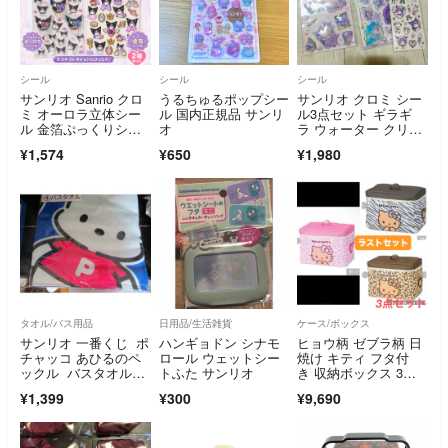
シール
シール
シール
サンリオ Sanrio クロ
うるちゅるポップシー
サンリオ クロミ シー
ミ オーロラ立体シー
ル 国内正規品 サンリ
ル3点セット ギラギ
ル 金箔ぷっくりシー
オ
ラ ウォーター クリ
ル シール
ア 新品
¥1,574
¥650
¥1,980
タオル/バス用品
日用品/生活雑貨
ケース/ボックス
サンリオ 一番くじ ポ
ハンギョドン シナモ
ヒョウ柄 ゼブラ柄 日
チャッコ あひるのペ
ロール ウェットシー
焼け キティ フタ付
ックル バスタオル1
トふた サンリオ
き 収納ボックス 3点
個
セット
¥1,399
¥300
¥9,690