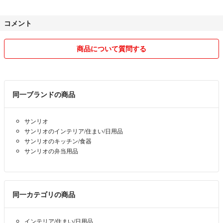
お互いに良いお取引をしたいので、
コメント
ご購入していただいた方、
以下ご了承いただけたらと思いますので、よろしくお願い致します♡
商品について質問する
☆コメントやりとり中でも先に購入ボタンを押された方が優先となりま
す。
☆梱包は、衣服など小さく折りたたむ場合もありますので、シワなどご
同一ブランドの商品
了承下さい。
サンリオ
☆出品前に検品はしておりますが、素人判断なので見落としなどがある
サンリオのインテリア/住まい/日用品
場合もあります。
サンリオのキッチン/食器
サンリオの弁当用品
☆補償のない発送も多いのでご理解下さい。万一届かない場合でも、こ
ちらでは対応できません。受取評価はお願いします。補償が必要な方
は、お値段で対応させていただきますので、ご相談ください。
同一カテゴリの商品
☆支払いがコンビニ支払いなどになる場合は、1週間以内にお願いしま
す。
インテリア/住まい/日用品