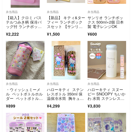
弁当用品
弁当用品
弁当用品
【箱入】クロミ パス
【新品】 キティ&ター
サンリオ ランチボッ
テルつみき柄 保冷バ
フィー ランチボック
クス 500ml×2個 日本
ッグ付 ランチボック
スセット 【サンリ
製 電子レンジOK
ス ２段お弁当箱
オ】
¥2,222
¥1,500
¥600
弁当用品
弁当用品
弁当用品
・ウィッシュミーメ
ハローキティ ステン
ハローキティ スヌー
ル ペットボトルホル
レスボトル 350ml 保
ピー SNOOPY ちいか
ダー ペットボトルカ
温保冷水筒 胸キュン
わ 水筒 ステンレスボ
バー 水筒カバー 手
メモリーズ サンリオ
トル 480ml サンリ
¥899
¥4,299
¥3,830
提げ サンリオ sanri
オ 直飲み ステンレ
o うさぎ ピンク 女
ス 保冷 保温 真空断
の子
熱 女性 女の子 男の
子 大人 子供 かわい
い キャラクター 軽
量 OSK コンパクト