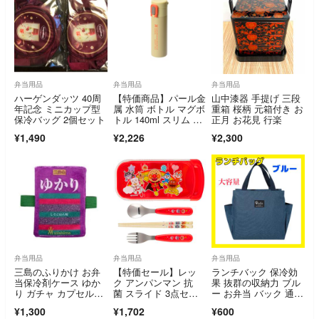
弁当用品
弁当用品
弁当用品
ハーゲンダッツ 40周
【特価商品】パール金
山中漆器 手提げ 三段
年記念 ミニカップ型
属 水筒 ボトル マグボ
重箱 桜柄 元箱付き お
保冷バッグ 2個セット
トル 140ml スリム ワ
正月 お花見 行楽
ンタッチ
¥1,490
¥2,226
¥2,300
弁当用品
弁当用品
弁当用品
三島のふりかけ お弁
【特価セール】レッ
ランチバック 保冷効
当保冷剤ケース ゆか
ク アンパンマン 抗
果 抜群の収納力 ブル
り ガチャ カプセルト
菌 スライド 3点セッ
ー お弁当 バック 通
イ 新品未開封
ト (フォーク スプ
勤 通学
¥1,300
¥1,702
¥600