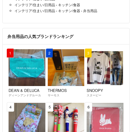
インテリア/住まい/日用品
›
キッチン/食器
☆商品に気になる点などありましたら、購入前に必ずご質問下さい。ノ
インテリア/住まい/日用品
›
キッチン/食器
›
弁当用品
ンクレーム、ノーリタでお願いします。
読んでいただきありがとうございました♡
弁当用品の人気ブランドランキング
1
2
3
DEAN & DELUCA
THERMOS
SNOOPY
ディーンアンドデルーカ
サーモス
スヌーピー
4
5
6