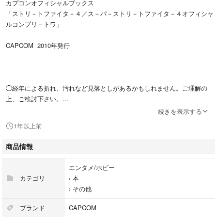
カプコンオフィシャルブックス
「ストリ－トファイタ－４／ス－パ－ストリ－トファイタ－４オフィシャ
ルコンプリ－トワ」
CAPCOM 2010年発行
◯経年による折れ、汚れなど見落としがあるかもしれません。ご理解の
上、ご検討下さい。
◯値下げは対応しておりません。
続きを表示する
◯商品は、防水対策を施し、かんたんラクマパック（送料無料＋匿名配
1年以上前
送）を予定しております。
商品情報
#エンタメ/ホビー
エンタメ/ホビー
#本
カテゴリ
›
本
#BOOK
›
その他
#ストリートファイター
#CAPCOM
ブランド
CAPCOM