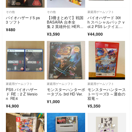
その他
その他
家庭用ゲームソフト
バイオハザード5 ps
【3冊まとめて】戦国
バイオハザード 30t
3 ソフト
BASARA 台本全
h スペシャルパック v
集 2 英雄外伝 HERO
ol.2 PS5 レクイエ
¥480
S 2 恋は夢、この世の
ム PlayStation5 プレ
¥3,590
¥44,000
夢よ 3 宴 CAPCOM
イステーション5
家庭用ゲームソフト
家庭用ゲームソフト
家庭用ゲームソフト
PS5 バイオハザー
モンスターハンターポ
モンスターハンタース
ド RE：2 Z Versio
ータブル 3rd HD Ver.
トーリーズ3 ～運命の
n RE4
双竜～
¥1,000
¥4,900
¥5,350