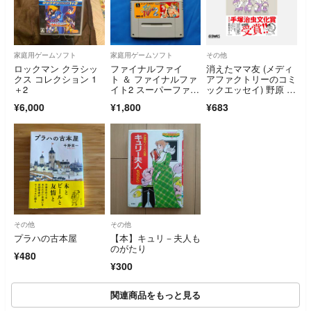
家庭用ゲームソフト
家庭用ゲームソフト
その他
ロックマン クラシッ
ファイナルファイ
消えたママ友 (メディ
クス コレクション 1
ト ＆ ファイナルファ
アファクトリーのコミ
＋2
イト2 スーパーファミ
ックエッセイ) 野原 広
コン カプコン
子
¥6,000
¥1,800
¥683
その他
その他
プラハの古本屋
【本】キュリ－夫人も
のがたり
¥480
¥300
関連商品をもっと見る