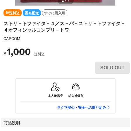
2 / 7
送料込
匿名配送
すぐに購入可
ストリ－トファイタ－４／ス－パ－ストリ－トファイタ－
４オフィシャルコンプリ－トワ
CAPCOM
1,000
¥
送料込
SOLD OUT
本人確認済
紛失補償有
ラクマ安心・安全への取り組み
商品説明