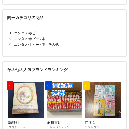
同一カテゴリの商品
エンタメ/ホビー
エンタメ/ホビー
›
本
エンタメ/ホビー
›
本
›
その他
その他の人気ブランドランキング
1
2
3
講談社
角川書店
幻冬舎
コウダンシャ
カドカワショテン
ゲントウシャ