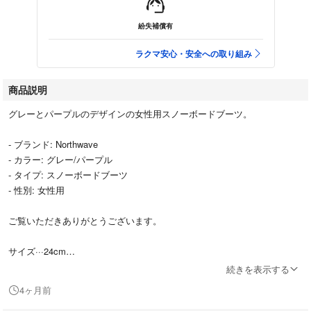
紛失補償有
ラクマ安心・安全への取り組み
商品説明
グレーとパープルのデザインの女性用スノーボードブーツ。
- ブランド: Northwave
- カラー: グレー/パープル
- タイプ: スノーボードブーツ
- 性別: 女性用
ご覧いただきありがとうございます。
サイズ···24cm
続きを表示する
使用感はありますが、壊れている部分などはありません。まだブーツとし
4ヶ月前
てしっかりとしています。