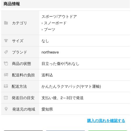
中古品であることをご理解のうえ、ご検討いただけますと幸いです。恐れ
商品情報
入りますが、返品・交換はお受けいたしかねますのでご了承ください。
スポーツ/アウトドア
カテゴリ
›
スノーボード
›
ブーツ
サイズ
なし
ブランド
northwave
商品の状態
目立った傷や汚れなし
配送料の負担
送料込
配送方法
かんたんラクマパック(ヤマト運輸)
発送日の目安
支払い後、2～3日で発送
発送元の地域
愛知県
購入の流れを確認する