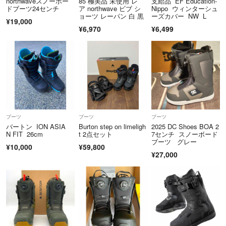
northwaveスノーボー
85 極美品 未使用 レ
支給品 EF Education-
ドブーツ24センチ
ア northwave ビブ シ
Nippo ウィンターシュ
ョーツ レーパン 白 黒
ーズカバー NW L
¥19,000
¥6,970
¥6,499
ブーツ
ブーツ
ブーツ
バートン ION ASIA
Burton step on limeligh
2025 DC Shoes BOA 2
N FIT 26cm
t 2点セット
7センチ スノーボード
ブーツ グレー
¥10,000
¥59,800
¥27,000