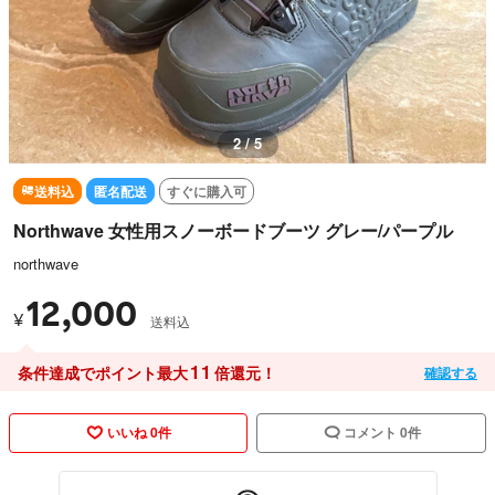
3 / 5
送料込
匿名配送
すぐに購入可
Northwave 女性用スノーボードブーツ グレー/パープル
northwave
12,000
¥
送料込
11
条件達成でポイント最大
倍還元！
確認する
いいね 0件
コメント 0件