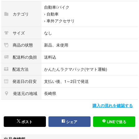
自動車/バイク
発送は曲がり防止対策として厚紙を当てて普通郵便で発送致します。送料
カテゴリ
›
自動車
150円
›
車外アクセサリ
長尺物のステッカーの送料、発送方法はご相談の上とします。【ヤマト
サイズ
なし
便】送料300〜1000円
商品の状態
新品、未使用
配送料の負担
送料込
配送方法
かんたんラクマパック(ヤマト運輸)
発送日の目安
支払い後、1～2日で発送
発送元の地域
長崎県
購入の流れを確認する
ポスト
シェア
LINEで送る
出品者情報