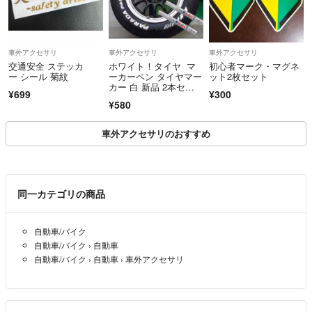
車外アクセサリ
車外アクセサリ
車外アクセサリ
交通安全 ステッカ
ホワイト！タイヤ マ
初心者マーク・マグネ
ー シール 菊紋
ーカーペン タイヤマー
ット2枚セット
カー 白 新品 2本セッ
¥699
¥300
ト未使用
¥580
車外アクセサリのおすすめ
同一カテゴリの商品
自動車/バイク
自動車/バイク
›
自動車
自動車/バイク
›
自動車
›
車外アクセサリ