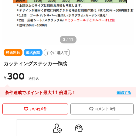
3 / 11
送料込
匿名配送
すぐに購入可
カッティングステッカー作成
300
¥
送料込
11
条件達成でポイント最大
倍還元！
確認する
いいね 0件
コメント 0件