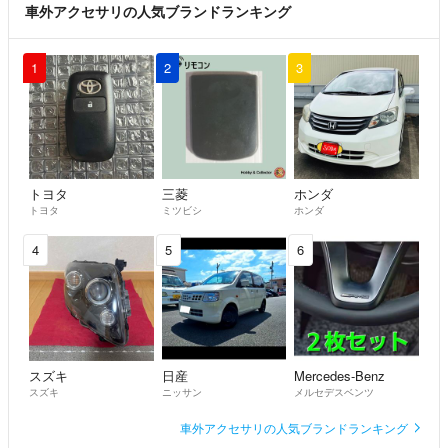
車外アクセサリの人気ブランドランキング
1
2
3
トヨタ
三菱
ホンダ
トヨタ
ミツビシ
ホンダ
4
5
6
スズキ
日産
Mercedes-Benz
スズキ
ニッサン
メルセデスベンツ
車外アクセサリの人気ブランドランキング