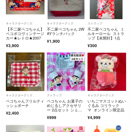
キャラクターグッズ
キャラクターグッズ
ストラップ
【不二家ペコちゃん】
不二家ペコちゃん 2W
不二家ペコちゃん ミ
ペコポコヴィンテージ
AYランチバック
ルキーロール ストラ
カー★レトロ★2007
ップ【未開封】1点
¥1,900
¥3,900
¥300
キャラクターグッズ
ストラップ
キャラクターグッズ
ペコちゃんフリルティ
ペコちゃん お菓子の
いちごマスコットぬい
ッシュポーチ
めじるしアクセサリ
ぐるみ コリラック
ー 2点セット シェフ
マ オンライン限定品
¥2,400
ペコちゃん 未開封
¥999
¥4,999