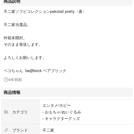
商品説明
不二家ソフビコレクションpekotail pretty〈蒼〉
不二家当選品。
外箱未開封。
そのまま発送します。
よろしくお願いします。
ペコちゃん be@brick ベアブリック
4年弱前
商品情報
エンタメ/ホビー
カテゴリ
›
おもちゃ/ぬいぐるみ
›
キャラクターグッズ
ブランド
不二家