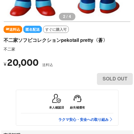
2 / 4
送料込
匿名配送
すぐに購入可
不二家ソフビコレクションpekotail pretty〈蒼〉
不二家
20,000
¥
送料込
SOLD OUT
本人確認済
紛失補償有
ラクマ安心・安全への取り組み