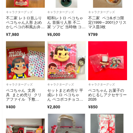
キャラクターグッズ
キャラクターグッズ
キャラクターグッズ
不二家 レトロ首ふり
昭和レトロ ペコちゃ
不二家 ペコ&ポコ限
ペコちゃん人形 おめ
ん 首振り人形 不二
定(1999～2001)クリス
かしペコの和風お弁当
家 ソフビ 当時物 コレ
マス皿3枚
箱 セット
クション 希少
¥7,980
¥6,000
¥799
キャラクターグッズ
キャラクターグッズ
キャラクターグッズ
ペコちゃん 文房
セットまとめ売り 平
ペコちゃん お菓子の
具 まとめ売り クリ
成レトロ ペコちゃ
めじるしアクセサリー
アファイル 下敷
ん ペコポコチョコレ
2026
き シール 平成レト
ートスクイーズ マス
¥400
¥2,800
¥850
ロ
コットBCミニチュア
キーホルダー 送料無
料 匿名配送