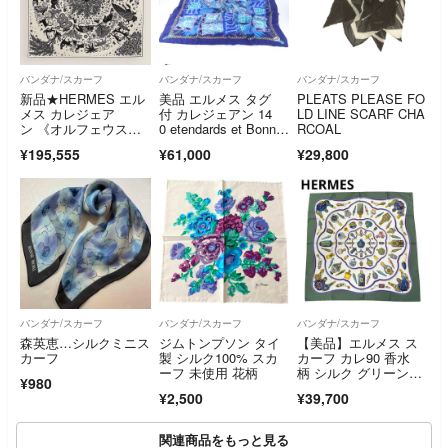
バンダナ/スカーフ
バンダナ/スカーフ
バンダナ/スカーフ
新品★HERMES エル
美品 エルメス タグ
PLEATS PLEASE FO
メス カレジェア
付 カレジェアン 14
LD LINE SCARF CHA
ン 《オルフェウスの
0 etendards et Bonnie
RCOAL
魅力に誘われて》
res ボニエールの旗 ス
¥195,555
¥61,000
¥29,800
カーフ カシミヤ 絹 レ
ディース RRE EM6-4
バンダナ/スカーフ
バンダナ/スカーフ
バンダナ/スカーフ
森英恵…シルクミニス
ジムトンプソン タイ
【美品】エルメス ス
カーフ
製 シルク100% スカ
カーフ カレ90 香水
ーフ 未使用 花柄
柄 シルク グリーン
¥980
系 M38
¥2,500
¥39,700
関連商品をもっと見る