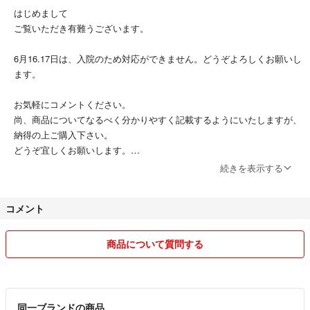
はじめまして
ご覧いただき有難うございます。
6月16.17日は、入院のため対応ができません。どうぞよろしくお願いし
ます。
お気軽にコメントください。
尚、商品についてなるべく分かりやすく記載するようにいたしますが、
納得の上ご購入下さい。
どうぞ宜しくお願いします。
続きを表示する
只今断捨離中のため商品色々出します。
お買い求め忘れのないようお願いいたします。
コメント
また、極端な値下げ交渉にはお答えできません。ご了承ください。
ご清聴ありがとうございました😊
商品について質問する
同一ブランドの商品