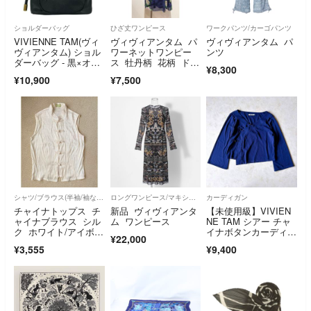
ショルダーバッグ
ひざ丈ワンピース
ワークパンツ/カーゴパンツ
VIVIENNE TAM(ヴィ
ヴィヴィアンタム パ
ヴィヴィアンタム パ
ヴィアンタム) ショル
ワーネットワンピー
ンツ
ダーバッグ - 黒×オレ
ス 牡丹柄 花柄 ドレ
¥8,300
ンジ×マルチ ミニバッ
ープ サイズ0
¥10,900
¥7,500
グ/刺繍
シャツ/ブラウス(半袖/袖なし)
ロングワンピース/マキシワンピース
カーディガン
チャイナトップス チ
新品 ヴィヴィアンタ
【未使用級】VIVIEN
ャイナブラウス シル
ム ワンピース
NE TAM シアー チャ
ク ホワイト/アイボリ
イナボタンカーディガ
¥22,000
ー ノースリーブ
ン 1 M
¥3,555
¥9,400