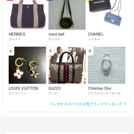
HERMES
mont bell
CHANEL
エルメス
モンベル
シャネル
4
5
6
LOUIS VUITTON
GUCCI
Christian Dior
ルイヴィトン
グッチ
クリスチャンディオール
バンダナ/スカーフの人気ブランドランキング