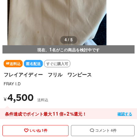
4 / 5
1
現在、
名がこの商品を検討中です
送料込
匿名配送
すぐに購入可
フレイアイディー フリル ワンピース
FRAY I.D
4,500
¥
送料込
11
2
条件達成でポイント最大
倍+
%還元！
確認する
いいね 1件
コメント 4件