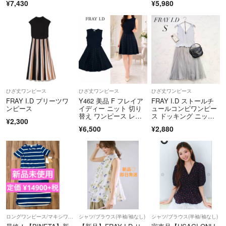
¥7,430
¥5,980
ひざ丈ワンピース
ひざ丈ワンピース
ひざ丈ワンピース
FRAY I.D プリーツワ
Y462 美品 F フレイア
FRAY I.D ストールチ
ンピース
イディー ニット 切り
ュールコンビワンピー
替え ワンピース レデ
ス ドッキング ニット
¥2,300
ィース
ブルー Ｓ
¥6,500
¥2,880
ロングワンピース/マキシワンピース
シャツ/ブラウス(半袖/袖なし)
シャツ/ブラウス(半袖/袖なし)