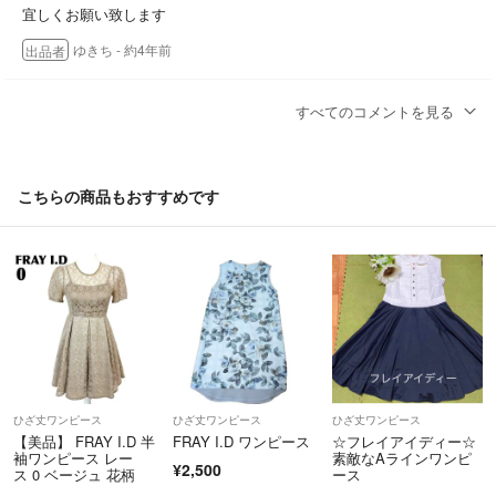
宜しくお願い致します
ゆきち
- 約4年前
出品者
こちら４０００円などお値下げ可能でしょうかよろしくお願いします
すべてのコメントを見る
ohime916
- 約4年前
こちらの商品もおすすめです
着丈教えてください^_^
ohime916
- 約4年前
ひざ丈ワンピース
ひざ丈ワンピース
ひざ丈ワンピース
【美品】 FRAY I.D 半
FRAY I.D ワンピース
☆フレイアイディー☆
袖ワンピース レー
素敵なAラインワンピ
¥2,500
ス 0 ベージュ 花柄
ース