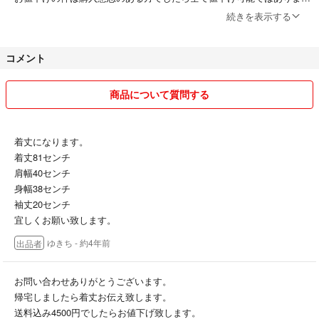
んが、できるものは応じますので希望価格を提示してください。
続きを表示する
その際コメント逃げされる方はおやめください。
多少でしたら値下げ可能なものもございますが、常識の範囲でお願い致
コメント
します。
梱包は簡易包装となりますのでご理解のほどよろしくお願いします。
着払いの発送場合、会社、送り方法指定がありましたらメッセージお願
商品について質問する
い致します。
質問ございましたら購入前に、お願い致します。納得の上購入お願い致
します。
着丈になります。
着丈81センチ
別サイトでも出品してますので、取り置き不可、急な方削除もございま
肩幅40センチ
す。
身幅38センチ
別サイトで重なった場合は落札が早い方になります。
袖丈20センチ
宜しくお願い致します。
交渉中でも落札された方が優先となります。
ゆきち
- 約4年前
出品者
出品物は中古、自宅保管品ですのでご理解お願い致します。
大幅値下げ、返品などはご遠慮下さいませ。
気持ちの良いお取引をできるように心がけておりますので宜しくお願い
お問い合わせありがとうございます。
致します。
帰宅しましたら着丈お伝え致します。
送料込み4500円でしたらお値下げ致します。