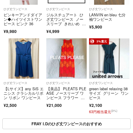
ひざ丈ワンピース
ひざ丈ワンピース
ひざ丈ワンピース
ピンキーアンドダイア
ジルスチュアート ひ
LANVIN en bleu 七分
ン◆ハイツイストワン
ざ丈ワンピース ノー
袖ワンピース
ピース ピンク 36
スリーブ きれいめ か
¥5,900
わいい レディース
¥9,980
¥4,999
3%還元
ひざ丈ワンピース
ひざ丈ワンピース
ひざ丈ワンピース
【Lサイズ】any SiS エ
【美品】 PLEATS PLE
green label relaxing 38
ニシス クラシカルリボ
ASE ノースリーブ ワ
サイズ グリーン ワン
ン リボン ワンピース
ンピース フラワー 日
ピース
本製
¥2,500
¥21,000
¥2,100
(3%)
63円相当還元
FRAY I.Dのひざ丈ワンピースのおすすめ