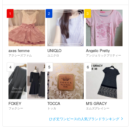
1
2
3
axes femme
UNIQLO
Angelic Pretty
アクシーズファム
ユニクロ
アンジェリックプリティー
4
5
6
FOXEY
TOCCA
M'S GRACY
フォクシー
トッカ
エムズグレイシー
ひざ丈ワンピースの人気ブランドランキング