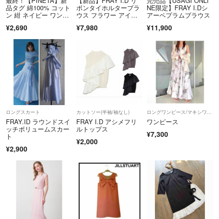
最終！【PINETA】新
【新品】FRAY I.D リ
完売品【USAGI ONLI
品タグ 綿100% コット
ボンタイホルターブラ
NE限定】FRAY I.Dシ
ン 紺 ネイビー ワンピ
ウス フラワー アイボ
アーペプラムブラウス
ース
リー
¥2,690
¥7,980
¥11,900
ロングスカート
カットソー(半袖/袖なし)
ロングワンピース/マキシワンピース
FRAY.ID ラウンドスイ
FRAY I.D アシメフリ
ワンピース
ッチボリュームスカー
ルトップス
¥7,300
ト
¥2,000
¥2,900