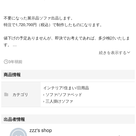
不要になった展示品ソファ出品します。
特注で1,720,700円（税込）で制作したものになります。
値下げの予定ありませんが、即決でお考えであれば、多少検討いたしま
す。
続きを表示する
数回程度しか座っておらず、足のガタツキ等もありません。
3年弱前
説明書等はないので素人採寸になりますが、サイズ感は写真ご確認下さ
い。
商品情報
※目立った傷はありませんが、展示品のため、小さな傷・汚れ等はご了承
インテリア/住まい/日用品
ください。
カテゴリ
›
ソファ/ソファベッド
※写真に写っているマナトレーディングのクッションは、発送の関係上、
›
三人掛けソファ
付属できませんのでご了承ください。
※ソファはマナトレーディングではありません。
※説明書等はありません。
出品者情報
※特注品のため、返品不可となりますので、ご了承ください。
zzz's shop