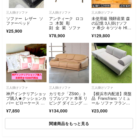
三人掛けソファ
三人掛けソファ
三人掛けソファ
ソファー レザー ソ
アンティーク ロコ
未使用級 飛騨産業 森
ファーベッド
コ 木製 彫
の記憶 3人掛けソフ
刻 金 紫 ソファ
ァ 希少 キツツキ HID
¥25,900
A
¥78,900
¥129,800
三人掛けソファ
三人掛けソファ
三人掛けソファ
神戸インテリアショッ
カリモク「ZS90」ト
【横浜市内配達】廃盤
プ購入★クッションカ
リプルソファ 本革 リ
品 Francfranc ソミュ
バー ピローケース 枕
ビング ダイニング ラ
ール ソファ フランフ
カバー 3点セット
ウンジ ホテル オフィ
ラン
¥7,850
¥134,000
¥23,000
ス 応接室 書斎 ロビ
ー 待合 ゲストルー
ム karimoku【中古家
関連商品をもっと見る
具/中古インテリア/US
ED家具ユーズド家具/
リサイクル】