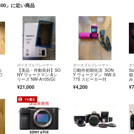
X300」に近い商品
ポータブルプレーヤー
ポータブルプレーヤー
ポ
カ
【美品・作動良好】SO
◎動作初期化済 SON
S
ワ
NY ウォークマン Aシ
Y ウォークマン NW-S
箱
リーズ NW-A105(G)
775 スピーカー付
み
動
¥21,000
¥4,200
¥7
1%還元