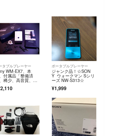
ータブルプレーヤー
ポータブルプレーヤー
ony WM-EX7、本
ジャンク品！☆SON
、付属品「整備済
Y ウォークマン Sシリ
、稀少、高音質、完
ーズ NW-S313☆
超美品」‼️
2,110
¥1,999