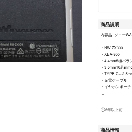
商品説明
内容品 ソニーWA
・NW-ZX300
・XBA-300
・4.4mm5極バ
・3.5mm16芯m
・TYPE-C⇔3
・充電ケーブル
・イヤホンポーチ
100点ではない
め、状態には自信
6年以上前
イヤホンも、使用
ました。
商品情報