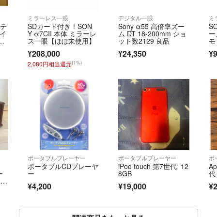
ミラーレス一眼
デジタル一眼
ミ
ルテ
SDカード付き！SON
Sony α55 高倍率ズー
S
コイ
Y α7CII 本体 ミラーレ
ム DT 18-200mm ショ
ー
ル
ス一眼【ほぼ未使用】
ット数2129 良品
モ
ク
き
¥208,000
¥24,350
¥9
(1%)
2,080円相当還元
ポータブルプレーヤー
ポータブルプレーヤー
ポ
ポータブルCDプレーヤ
iPod touch 第7世代 12
Ap
ー
ー
8GB
代
 本
¥4,200
¥19,000
¥2