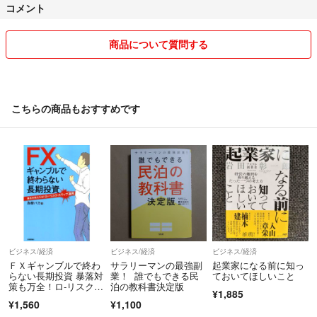
コメント
商品について質問する
こちらの商品もおすすめです
ビジネス/経済
ビジネス/経済
ビジネス/経済
ＦＸギャンブルで終わ
サラリーマンの最強副
起業家になる前に知っ
らない長期投資 暴落対
業！ 誰でもできる民
ておいてほしいこと
策も万全！ロ-リスク・
泊の教科書決定版
¥1,885
スワップ運用 /技術評
¥1,560
¥1,100
論社/為替バカ（単行本