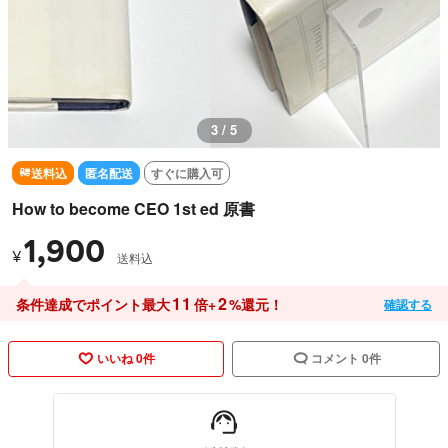
3 / 5
送料込
匿名配送
すぐに購入可
How to become CEO 1st ed 原書
1,900
¥
送料込
11
2
条件達成でポイント最大
倍+
%還元！
確認する
いいね 0件
コメント 0件