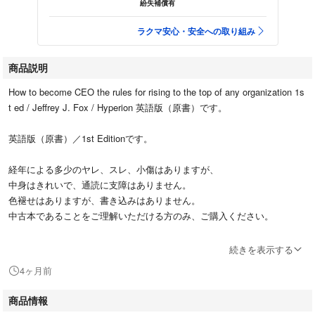
紛失補償有
ラクマ安心・安全への取り組み
商品説明
How to become CEO the rules for rising to the top of any organization 1s
t ed / Jeffrey J. Fox / Hyperion 英語版（原書）です。
英語版（原書）／1st Editionです。
経年による多少のヤレ、スレ、小傷はありますが、
中身はきれいで、通読に支障はありません。
色褪せはありますが、書き込みはありません。
中古本であることをご理解いただける方のみ、ご購入ください。
即購入⭕️
続きを表示する
ご入金確認次第
4ヶ月前
水濡れ防止＋厚紙
翌日まで発送いたします。
商品情報