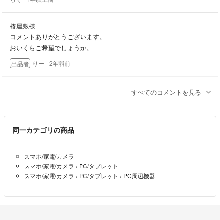
椿屋敷様
コメントありがとうございます。
おいくらご希望でしょうか。
りー
- 2年弱前
出品者
コメント失礼します。値引きは可能でしょうか。お手数おかけしま
すべてのコメントを見る
す・
椿屋敷
- 2年弱前
同一カテゴリの商品
スマホ/家電/カメラ
スマホ/家電/カメラ
›
PC/タブレット
スマホ/家電/カメラ
›
PC/タブレット
›
PC周辺機器