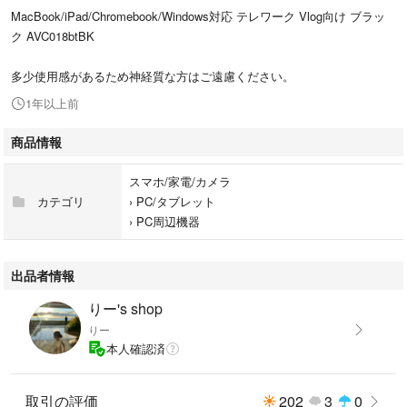
MacBook/iPad/Chromebook/Windows対応 テレワーク Vlog向け ブラッ
ク AVC018btBK
多少使用感があるため神経質な方はご遠慮ください。
1年以上前
商品情報
スマホ/家電/カメラ
カテゴリ
›
PC/タブレット
›
PC周辺機器
出品者情報
りー's shop
りー
本人確認済
取引の評価
202
3
0