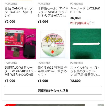
PC周辺機器
PC周辺機器
PC周辺機器
新品 CANON キヤノ
【特価セール】アイネ
キーボード EPOMAK
ン BCI-381 純正 イ
ックス AINEX ラッチ
ER P65
ンク
付 シリアルATAラウ
¥6,860
ンドケーブル
¥2,000
¥1,004
(3%)
205円相当還元
PC周辺機器
PC周辺機器
PC周辺機器
BUFFALO Wi-Fiルー
筆ぐるめ32 特別版 午
スマイルゼミ タブレ
ター WSR-5400AX6S-
年用 2026年｜筆まめ
ット用のタッチペ
MB WSR-5400AX6S
ソフト
ン 純正品 最新型の三
角タイプ （デジタイ
¥5,000
¥1,000
¥2,800
ザーペン）動作確認済
み
関連商品をもっと見る