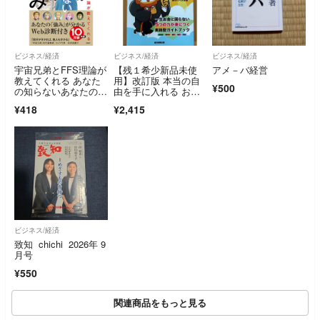
ビジネス/経済
ビジネス/経済
ビジネス/経済
宇宙兄弟とFFS理論が
【残１希少新品未使
アメ－バ経営
教えてくれる あなた
用】改訂版 本当の自
¥500
の知らないあなたの強
由を手に入れる お金
み【自己診断ID付き】
の大学 両＠リベ大学
¥418
¥2,415
／古野俊幸
長
ビジネス/経済
致知 chichi 2026年 9
月号
¥550
関連商品をもっと見る