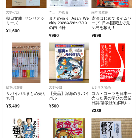
文学/小説
ニュース/総合
絵本/児童書
朝日文庫 サンリオシ
まとめ売り Asahi We
憲法はじめてタイムワ
リーズ
ekly 2026/4/26〜7/19
ープ 日本国憲法で鬼
の内 6冊
ケ島を救え！
¥1,600
¥980
¥999
絵本/児童書
文学/小説
ビジネス/経済
サバイバルまとめ売り
【美品】深海のサバイ
コカ・コーラを日本一
13冊
バル
売った男の学びの営業
日誌/講談社/山岡彰彦
¥5,499
¥500
（新書）
¥388