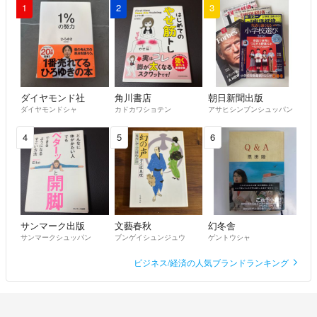
1
2
3
ダイヤモンド社
角川書店
朝日新聞出版
ダイヤモンドシャ
カドカワショテン
アサヒシンブンシュッパン
4
5
6
サンマーク出版
文藝春秋
幻冬舎
サンマークシュッパン
ブンゲイシュンジュウ
ゲントウシャ
ビジネス/経済の人気ブランドランキング