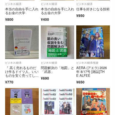
ビジネス/経済
ビジネス/経済
ビジネス/経済
本当の自由を手に入れ
本当の自由を手に入れ
仕事を好きになる技術
るお金の大学
るお金の大学
¥950
¥800
¥400
ビジネス/経済
ビジネス/経済
ビジネス/経済/投資
『 高く売れるものだ
問題解決の「地図」と
AERA (アエラ) 2026
け作るドイツ人、いい
「武器」
年 8/17号 [雑誌]TH
ものを安く売ってしま
E ALFEE
¥690
う日本人 』 ◆ 岩本
¥770
¥650
晃一