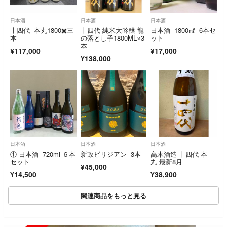
日本酒
日本酒
日本酒
十四代 本丸1800✖️三
十四代 純米大吟醸 龍
日本酒 1800㎖ 6本セ
本
の落とし子1800ML×3
ット
本
¥117,000
¥17,000
¥138,000
日本酒
日本酒
日本酒
① 日本酒 720ml ６本
新政ビリジアン 3本
高木酒造 十四代 本
セット
丸 最新8月
¥45,000
¥14,500
¥38,900
関連商品をもっと見る