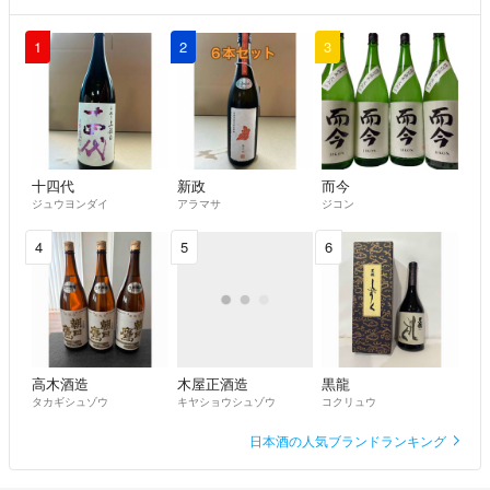
1
2
3
十四代
新政
而今
ジュウヨンダイ
アラマサ
ジコン
4
5
6
高木酒造
木屋正酒造
黒龍
タカギシュゾウ
キヤショウシュゾウ
コクリュウ
日本酒の人気ブランドランキング