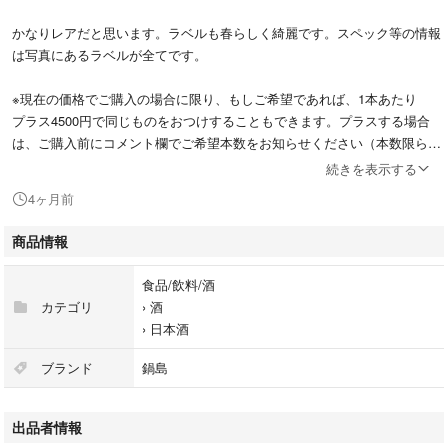
かなりレアだと思います。ラベルも春らしく綺麗です。スペック等の情報
は写真にあるラベルが全てです。
※現在の価格でご購入の場合に限り、もしご希望であれば、1本あたり
プラス4500円で同じものをおつけすることもできます。プラスする場合
は、ご購入前にコメント欄でご希望本数をお知らせください（本数限られ
ていますので、ご希望に沿えない場合は申し訳ありません）。
続きを表示する
4ヶ月前
他でも出品中ですので、突然の削除や内容変更の際はご容赦ください。
手土産や差入れに便利な白いカートン箱（写真4枚目）と、プチプチと段
商品情報
ボールで梱包して発送いたします。
よろしくお願いします。
食品/飲料/酒
カテゴリ
›
酒
ーーーーーーーーーーーーー
›
日本酒
Nabeshima Fukuchiyo brewery なべしま ナベシマ 日本酒 レア 希
少 九州 佐賀 清酒 鍋島 裏鍋島 隠し酒 能古見 東一 東長 ブラックラ
ブランド
鍋島
ベル 4号瓶 写楽 宮泉 花邑 大吟醸 純米大吟醸 純米吟醸 花陽浴 射
美 仙禽 黒龍 新政 飛露喜 而今 勝駒 翠玉 蒼玉 雄町 愛山 産土
出品者情報
ーーーーーーーーーーーーー