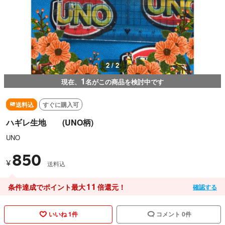
1 / 2
1
現在、
名がこの商品を検討中です
送料込
すぐに購入可
ハギレ生地 (UNO柄)
UNO
850
¥
送料込
11
条件達成でポイント最大
倍還元！
確認する
いいね 1件
コメント 0件