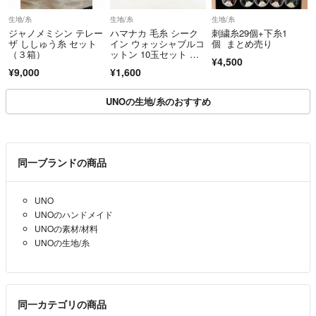
生地/糸
生地/糸
生地/糸
シンプルなプレゼントラッピングも無料でできますので、ご希望の方は
ジャノメミシン テレー
ハマナカ 毛糸 シーク
刺繍糸29個+下糸1
コメントいただけたら幸いです。
ザ ししゅう糸 セット
イン ウォッシャブルコ
個 まとめ売り
（３箱）
ットン 10玉セット 色
¥4,500
番10 お洗濯OK 未使用
⚠️ガーゼお布巾ですが、他の所でも出品していますので、突然の消去ご
¥9,000
¥1,600
品【中古】
了承ください🙇‍♀️
UNOの生地/糸のおすすめ
⚠️ガーゼお布巾ですが、欲しい分の数で購入することもできます。その
際、コメントをいただけたら幸いです。
同一ブランドの商品
⚠️ガーゼお布巾ですが、いろいろな柄が取り揃えておりますので、
お好きな柄で、専用ページをお作りできます。その際コメントをいただ
UNO
けたら幸いです。
UNOのハンドメイド
UNOの素材/材料
土曜日、日曜日、の発送は月曜日に発送いたします。
UNOの生地/糸
⚠️都合が悪い場合は、発送が少し遅れてしまいますがご了承いただけた
ら幸いです。
同一カテゴリの商品