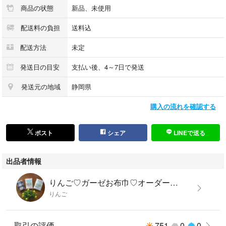
商品の状態
新品、未使用
配送料の負担
送料込
配送方法
未定
発送日の目安
支払い後、4～7日で発送
発送元の地域
静岡県
購入の流れを確認する
ポスト
シェア
LINEで送る
出品者情報
りんご♡ガーゼお布巾♡オーダー受け付けてます♡
りんご
取引の評価
751
0
0