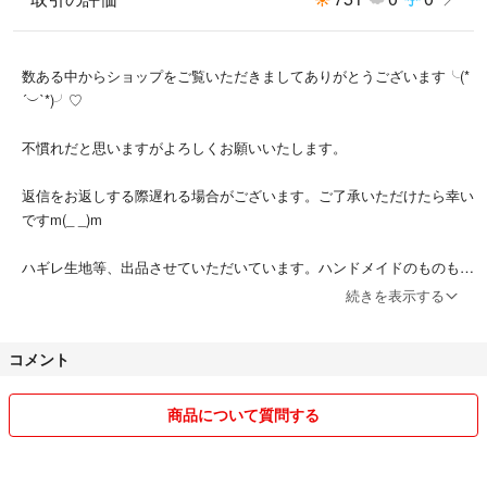
数ある中からショップをご覧いただきましてありがとうございます╰(*
´︶`*)╯♡
不慣れだと思いますがよろしくお願いいたします。
返信をお返しする際遅れる場合がございます。ご了承いただけたら幸い
ですm(_ _)m
ハギレ生地等、出品させていただいています。ハンドメイドのものも出
品しております。
続きを表示する
サイズの短いハギレ生地は、390円均一で出品いたしております🙇‍♀️
コメント
🈹ハギレ生地☆１点で100円割引☆２点200円割引☆です(生地のみです)
お気軽にコメントください🙇‍♀️
商品について質問する
400円だいから500円だいの生地は割引不可です❌🙇‍♀️
⚠️キルティング生地は、送料がかかるためお値引き不可です。❌ご了承