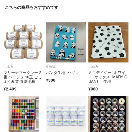
下さい🙇‍♀️
こちらの商品もおすすめです
⚠️ガーゼお布巾ですが、値上げをいたしました🙇‍♀️
ガーゼお布巾ですが、新生活にもいかがでしょうか？キッチンが明るく
なると思います╰(*´︶`*)╯♡
ガーゼお布巾ですが、飲食店の方にも使っていただいています╰(*´︶`*)
╯♡
生地/糸
生地/糸
生地/糸
マリーナブークレー 2
パンダ生地 ハギレ
ミニデイジー ホワイ
ガーゼハンカチは、出産祝いにとても人気の商品です╰(*´︶`*)╯♡
番 ベージュ 10玉 ごし
ト オックス MARY Q
¥300
ょう産業 春夏毛糸
UANT 生地
¥2,499
¥980
使いやすいと、とても評判の良い商品となっております💕
こちらのガーゼお布巾を使うと他のは使えないと言う嬉しい言葉も聞か
れます。ハンカチも同様です💕
ガーゼお布巾は、背景が白いものはハンカチでも使えるのでお布巾とハ
ンカチと両方使えます。