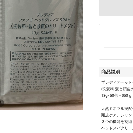
商品説明
プレディアヘッド
(洗髪料.髪と頭皮
13g×50包＝650 g
天然ミネラル泥配
頭皮ケア、シャン
３つの機能を凝縮
ヘッドスパクリー