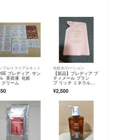
ンプル/トライアルキット
化粧水/ローション
OSE プレディア サン
【新品】プレディア プ
ル 美容液 化粧
ティメール プラン
 クリーム
プ リッチ ミネラルコ
ンク ローション
450
¥2,500