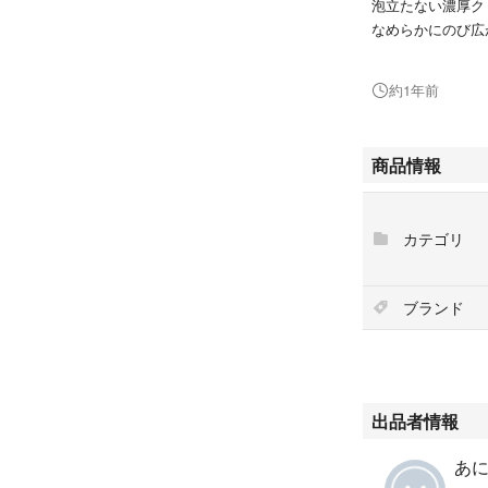
泡立たない濃厚ク
なめらかにのび広
頭皮や毛穴のよご
落とします。
約1年前
ご旅行や出張にも
商品情報
カテゴリ
ブランド
出品者情報
あ