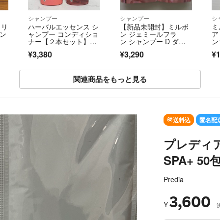
シャンプー
シャンプー
シ
 リ
ハーバルエッセンス シ
【新品未開封】ミルボ
ミ
ャン
ャンプー コンディショ
ン ジェミールフラ
ア
ナー【２本セット】ロ
ン シャンプー D ダイ
ン
ーズヒップ
ヤ 400mL×2個 レフィ
え
¥3,380
¥3,290
¥1
ル
関連商品をもっと見る
送料込
匿名配
プレディア
SPA+ 50
Predia
3,600
¥