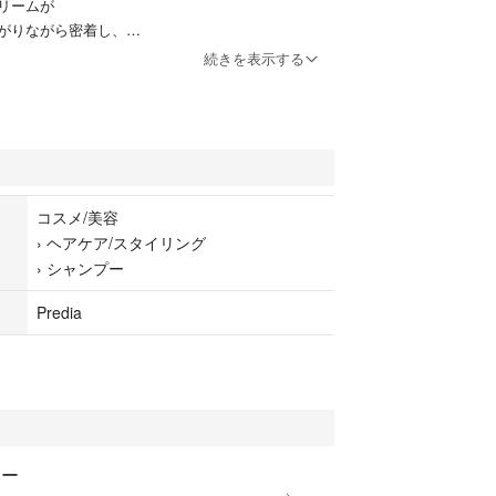
リームが
がりながら密着し、
れをすっきり
続きを表示する
大変便利です。
コスメ/美容
›
ヘアケア/スタイリング
›
シャンプー
Predia
にー