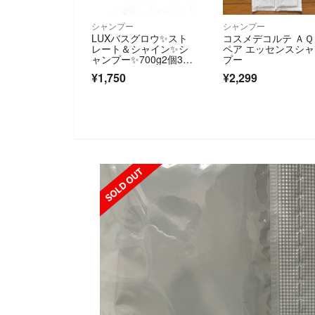
シャンプー
シャンプー
LUXバスグロウ✨スト
コスメデコルテ ＡＱ
レート＆シャイン✨シ
ペア エッセンスシ
ャンプー✨700g2個350
プー
g1個✨
¥1,750
¥2,299
SOLD OUT