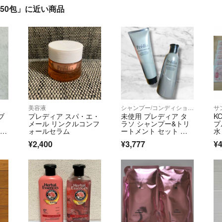
 50包」に近い商品
美容液
シャンプー/コンディショナーセット
サ
ブ
プレディア スパ・エ・
未使用 プレディア タ
K
R
メール リンクルコンフ
ラソ シャンプー&トリ
プ
ーシ
ォールセラム
ートメント セット ヘ
水
アケア 美容
¥2,400
¥3,777
¥