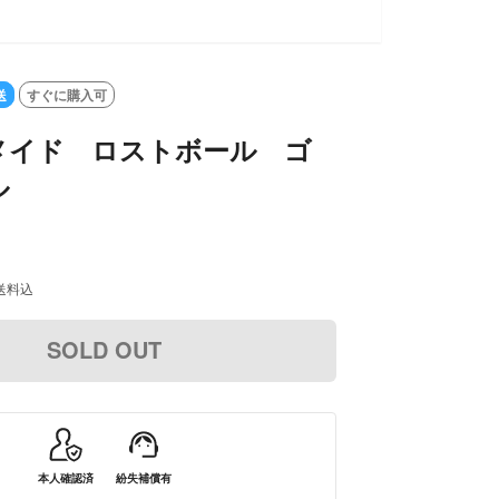
OLD OUT
送
すぐに購入可
メイド ロストボール ゴ
ル
送料込
SOLD OUT
本人確認済
紛失補償有