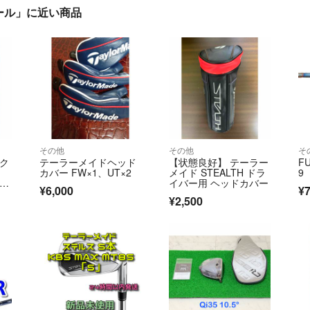
ール」に近い商品
その他
その他
そ
ーク
テーラーメイドヘッド
【状態良好】 テーラー
FU
カバー FW×1、UT×2
メイド STEALTH ドラ
9
イバー用 ヘッドカバー
¥6,000
¥7
78
¥2,500