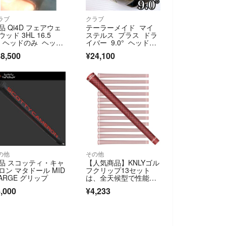
ラブ
クラブ
品 Qi4D フェアウェ
テーラーメイド マイ
ウッド 3HL 16.5
ステルス プラス ドラ
 ヘッドのみ ヘッド
イバー 9.0° ヘッドの
バー有り
み
8,500
¥24,100
の他
その他
品 スコッティ・キャ
【人気商品】KNLYゴル
ロン マタドール MID
フクリップ13セット
LARGE グリップ
は、全天候型で性能滑
り止めのゴルフク
,000
¥4,233