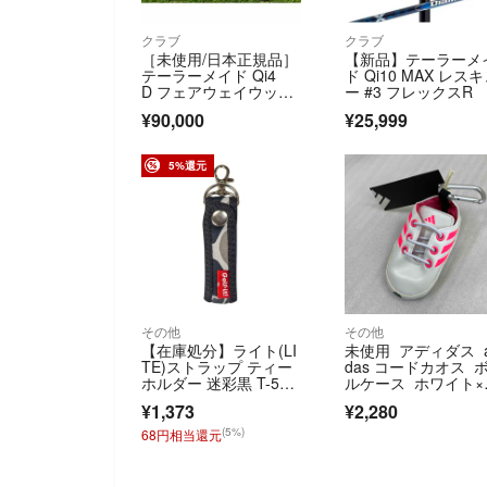
クラブ
クラブ
［未使用/日本正規品］
【新品】テーラーメ
テーラーメイド Qi4
ド Qi10 MAX レス
D フェアウェイウッ
ー #3 フレックスR
ド 3w 5w 2本セット R
¥90,000
¥25,999
EAX55
5%還元
その他
その他
【在庫処分】ライト(LI
未使用 アディダス a
TE)ストラップ ティー
das コードカオス 
ホルダー 迷彩黒 T-503
ルケース ホワイト×
(1
ンク
¥1,373
¥2,280
(5%)
68円相当還元