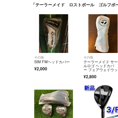
「テーラーメイド ロストボール ゴルフボ
その他
その他
SIM FWヘッドカバー
テーラーメイド サ
ルロゴ ヘッドカバ
¥2,000
ー フェアウェイウッ
ド White TM-HC-UN
¥2,800
7-WH