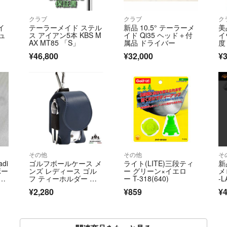
クラブ
クラブ
ク
イ
テーラーメイド ステル
新品 10.5° テーラーメ
美
キュ
ス アイアン5本 KBS M
イド Qi35 ヘッド＋付
イ
AX MT85 「S」
属品 ドライバー
度
カ
¥46,800
¥32,000
¥3
その他
その他
そ
di
ゴルフボールケース メ
ライト(LITE)三段ティ
新
ボー
ンズ レディース ゴル
ー グリーン×イエロ
メ
ピ
フ ティーホルダー ゴ
ー T-318(640)
-
ルフ ポーチ
¥2,280
¥859
¥4