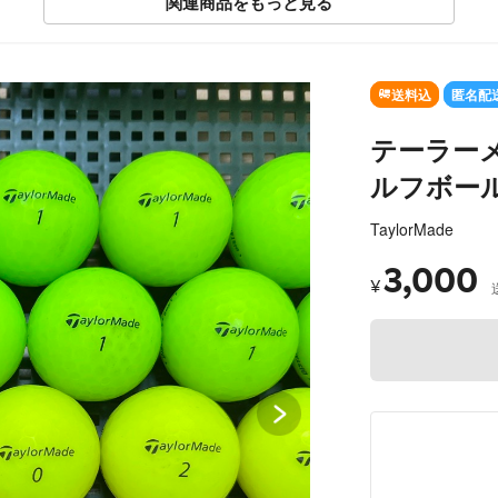
関連商品をもっと見る
S
送料込
匿名配
テーラー
ルフボー
TaylorMade
3,000
¥