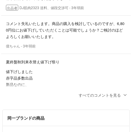
メンズ
また発送中のトラブルも保証できませんので
FR2
DJ筋肉2323 送料、値段交渉可
- 3年弱前
出品者
予め状態など気になるようでしたら確認して下さい！
Y-3
air jordan
常識を超えた誰が見ても明らかな破損や不良品の場合は対応取らさせて
コメント失礼いたします。商品の購入を検討しているのですが、6,80
NIKE
いただきますので、その際は運営の方を通して報告お願い致します！
0円位にお値下げしていただくことは可能でしょうか？ご検討のほど
adidas
よろしくお願いいたします。
LYFT
また箱物のフィギュアなどは箱が傷が付いてたりするものもありますの
CRONOS
億ちゃん
- 3年弱前
で、予め確認の上ご購入下さい！
MONCLER
darcsport
ぬいぐるみや服類などはなるべくコンパクトにして安い値段で送りたい
夏終盤秋到来衣替え値下げ祭り
under armour
と思いますので、圧縮などして送りたいと思います
値下げしました
project Rock
圧縮などが嫌な方は事前に交渉してください
赤字品多数出品
THE NORTH FACE
新品なのに、
SY32
丁寧に袋に入れたり、二重にして基本的には送りたいとおもっています
80%OFF以上のもの多数出品
off-white
が、分厚くなったりしてしまうものは、そのままの形で送らせていただ
すべてのコメントを見る
早い者勝ちです
Ralph Lauren
きます
supreme
ご理解の上ご購入下さい！
フォローよろしくお願いします
patagonia
DJ筋肉2323 送料、値段交渉可
- 3年弱前
TOMMY HILFIGER
出品者
同一ブランドの商品
など販売しております