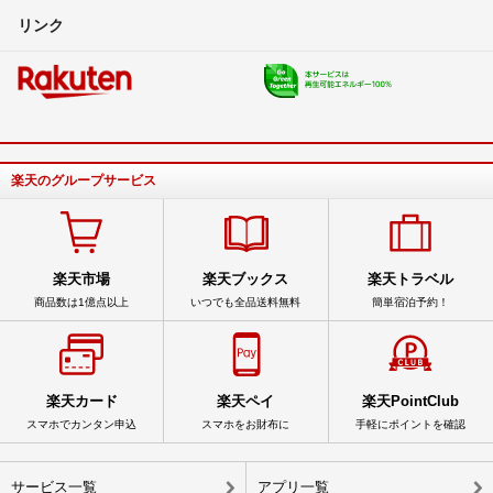
リンク
DJ筋肉2323 送料、値段交渉可
- 3年以上前
出品者
週末値下げセール
赤字商品多数
他でも出品の為早い者勝ちです
楽天のグループサービス
DJ筋肉2323 送料、値段交渉可
- 3年以上前
出品者
値下げ
楽天市場
楽天ブックス
楽天トラベル
DJ筋肉2323 送料、値段交渉可
- 3年以上前
出品者
商品数は1億点以上
いつでも全品送料無料
簡単宿泊予約！
購入検討中です。
お値下げ可能ですか？
楽天カード
楽天ペイ
楽天PointClub
ダンベル
- 3年以上前
スマホでカンタン申込
スマホをお財布に
手軽にポイントを確認
タイムセール
サービス一覧
アプリ一覧