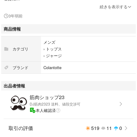
身幅50
続きを表示する
素人寸法の為多少の誤差はあります。
3年弱前
下
平置き腰回りウエスト36-47
商品情報
丈96
股下63
メンズ
素人寸法の為多少の誤差はあります。
カテゴリ
›
トップス
上下ともかなりストレッチが効いてます。
›
ジャージ
ベネクス
VENEX
ブランド
Colantotte
まとめ買い値引きします
値下げ交渉ご気軽にどうぞ
出品者情報
トレーニー向け商品や
筋肉ショップ23
トレーニー用のカジュアル商品まで扱ってます
DJ筋肉2323 送料、値段交渉可
本人確認済
ジョーダン
ナイキ
アディダス
取引の評価
519
11
0
クロノス