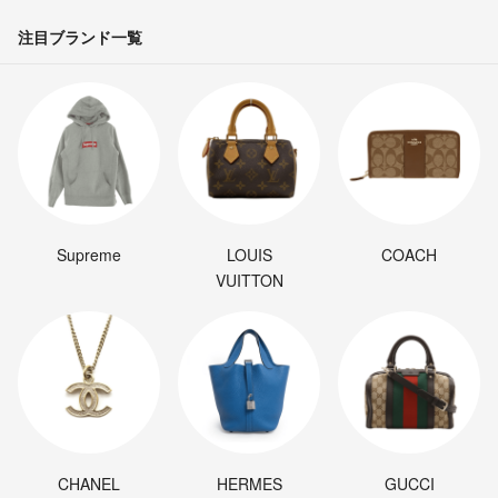
早い者勝ちです
注目ブランド一覧
フォローよろしくお願いします
DJ筋肉2323 送料、値段交渉可
- 約3年前
出品者
梅雨の値下げ祭り
値下げしました
赤字品多数出品
新品なのに、
80%OFF以上のもの多数出品
Supreme
LOUIS
COACH
早い者勝ちです
VUITTON
フォローよろしくお願いします
DJ筋肉2323 送料、値段交渉可
- 約3年前
出品者
梅雨の値下げ祭り
値下げしました
赤字品多数出品
CHANEL
HERMES
GUCCI
新品なのに、