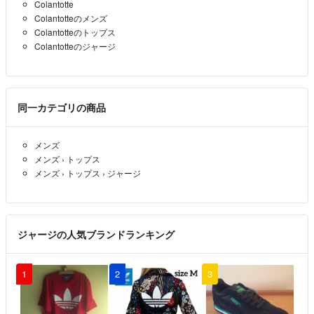
夏シーズン到来値下げ祭り
Colantotte
Colantotteのメンズ
値下げしました
Colantotteのトップス
赤字品多数出品
Colantotteのジャージ
新品なのに、
80%OFF以上のもの多数出品
早い者勝ちです
同一カテゴリの商品
フォローよろしくお願いします
DJ筋肉2323 送料、値段交渉可
- 3年弱前
出品者
メンズ
メンズ
›
トップス
夏シーズン到来値下げ祭り
メンズ
›
トップス
›
ジャージ
値下げしました
赤字品多数出品
新品なのに、
ジャージの人気ブランドランキング
80%OFF以上のもの多数出品
早い者勝ちです
1
2
3
フォローよろしくお願いします
DJ筋肉2323 送料、値段交渉可
- 約3年前
出品者