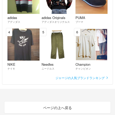
梅雨明け 夏シーズン到来値下げ祭り
値下げしました
adidas
adidas Originals
PUMA
アディダス
アディダスオリジナルス
プーマ
赤字品多数出品
新品なのに、
4
5
6
80%OFF以上のもの多数出品
早い者勝ちです
フォローよろしくお願いします
DJ筋肉2323 送料、値段交渉可
- 約3年前
出品者
NIKE
Needles
Champion
ナイキ
ニードルス
チャンピオン
夏シーズン到来値下げ祭り
ジャージの人気ブランドランキング
値下げしました
赤字品多数出品
新品なのに、
80%OFF以上のもの多数出品
春夏秋冬
全てのアイテムが値下げしております
ページの上へ戻る