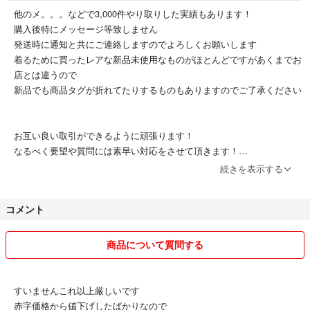
リフト
他のメ。。。などで3,000件やり取りした実績もあります！
ダルクスポーツ
購入後特にメッセージ等致しません
アンダーアーマー
発送時に通知と共にご連絡しますのでよろしくお願いします
ワイスリー
着るために買ったレアな新品未使用なものがほとんどですがあくまでお
ザノースフェイス
店とは違うので
モンクレール
新品でも商品タグが折れてたりするものもありますのでご了承ください
スウィートイヤーズ
オフホワイト
ラルフローレン
お互い良い取引ができるように頑張ります！
ニューエラ
なるべく要望や質問には素早い対応をさせて頂きます！
シュプリーム
続きを表示する
パタゴニア
まとめ売りの交渉など○
トミーヒルフィガー
エンポリオアルマーニ
コメント
気軽に交渉や相談して下さい！なるべく要望に応えられるようにしま
カルバンクライン
す。
トレーニングウェア
商品について質問する
パーカー
買ってからの返品等は受け付けませんので、予めご了承下さい。ご確認
タンクトップ
の上購入して下さい。明らかな不良品などは売りませんので、状態が気
スニーカー
になるようでしたら写真のアングルなどを変えて撮影しますので、申し
すいませんこれ以上厳しいです
トレーナー
あげて下さい！
赤字価格から値下げしたばかりなので