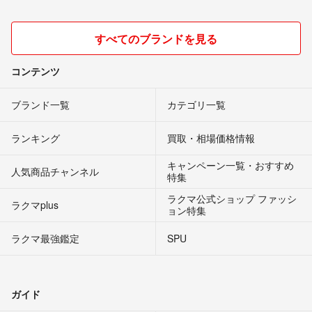
80%OFF以上のもの多数出品
早い者勝ちです
すべてのブランドを見る
フォローよろしくお願いします
DJ筋肉2323 送料、値段交渉可
- 約3年前
出品者
コンテンツ
ブランド一覧
カテゴリ一覧
梅雨の値下げ祭り
値下げしました
ランキング
買取・相場価格情報
赤字品多数出品
キャンペーン一覧・おすすめ
新品なのに、
人気商品チャンネル
特集
80%OFF以上のもの多数出品
ラクマ公式ショップ ファッシ
早い者勝ちです
ラクマplus
ョン特集
フォローよろしくお願いします
ラクマ最強鑑定
SPU
DJ筋肉2323 送料、値段交渉可
- 約3年前
出品者
値下げしました
ガイド
週末スーパーセール
赤字品多数出品