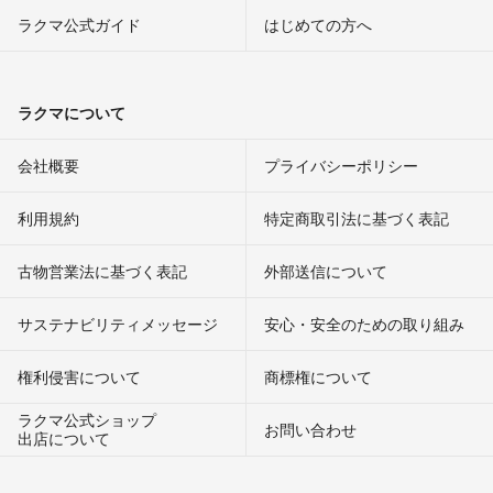
ラクマ公式ガイド
はじめての方へ
早い者勝ち
DJ筋肉2323 送料、値段交渉可
- 約3年前
出品者
ラクマについて
値下げしました
値下げ大セール
会社概要
プライバシーポリシー
赤字品多数出品
早い者勝ち
利用規約
特定商取引法に基づく表記
まとめ買い多少値下げします
DJ筋肉2323 送料、値段交渉可
- 約3年前
出品者
古物営業法に基づく表記
外部送信について
値下げ早い者勝ち
サステナビリティメッセージ
安心・安全のための取り組み
DJ筋肉2323 送料、値段交渉可
- 約3年前
出品者
権利侵害について
商標権について
GW TIME SALE
ラクマ公式ショップ
お問い合わせ
出店について
値下げしました
新品未使用赤字品多数出品
他でも販売の為早い者勝ち