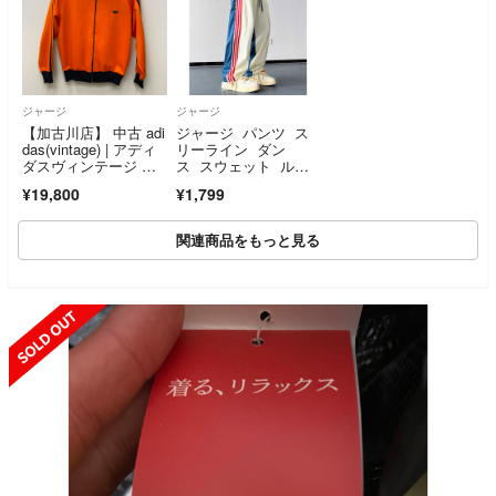
ジャージ
ジャージ
【加古川店】 中古 adi
ジャージ パンツ ス
das(vintage) | アディ
リーライン ダン
ダスヴィンテージ ジ
ス スウェット ルー
ャージ デサント製 AD
ムウェア ストリー
¥19,800
¥1,799
S-41 オレンジ 【10
ト 白
1】
関連商品をもっと見る
SOLD OUT