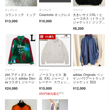
ネックレス
ネックレス
ジャージ
コラントッテ トップ
Colantotte ネックレス
大きいサイズXL！ヒ
ューゴボス［トラック
¥13,000
¥10,000
ジャケット］ジップア
ップ ブラック ロゴ
¥8,200
3%還元
ジャージ
ジャージ
ジャージ
240 アディダス オリ
ノースフェイス 新
adidas Originals ベッ
ジナルス adidas Disn
品 XXL ジャージ ト
ケンバウアートラック
eyコラボ L ジャージ
レーナー スウェッ
ジャケット 別注
ト 3XL 韓国限定
¥24,080
¥15,000
¥12,000
(3%)
450円相当還元