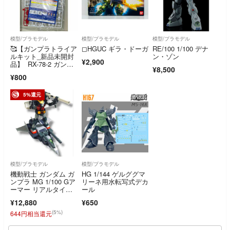
模型/プラモデル
模型/プラモデル
模型/プラモデル
🥰【ガンプラトライア
◻︎HGUC ギラ・ドーガ
RE/100 1/100 デナ
ルキット_新品未開封
ン・ゾン
¥2,900
品】 RX-78-2 ガンダ
¥8,500
ム
¥800
5%還元
模型/プラモデル
模型/プラモデル
機動戦士 ガンダム ガ
HG 1/144 ゲルググマ
ンプラ MG 1/100 Gア
リーネ用水転写式デカ
ーマー リアルタイ
ール
プ カラー
¥12,880
¥650
(5%)
644円相当還元