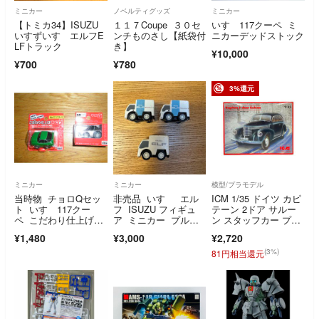
ミニカー
ノベルティグッズ
ミニカー
【トミカ34】ISUZU
１１７Coupe ３０セ
いすゞ117クーペ ミ
いすずいすゞエルフE
ンチものさし【紙袋付
ニカーデッドストック
LFトラック
き】
¥10,000
¥700
¥780
3%還元
ミニカー
ミニカー
模型/プラモデル
当時物 チョロQセッ
非売品 いすゞ エル
ICM 1/35 ドイツ カピ
ト いすゞ117クー
フ ISUZU フィギュ
テーン 2ドア サルー
ペ こだわり仕上げ＆
ア ミニカー プルバ
ン スタッフカー プラ
STD
ックカー
モデル
¥1,480
¥3,000
¥2,720
(3%)
81円相当還元