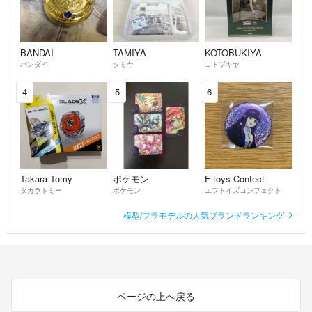
BANDAI
TAMIYA
KOTOBUKIYA
バンダイ
タミヤ
コトブキヤ
4
5
6
Takara Tomy
ポケモン
F-toys Confect
タカラトミー
ポケモン
エフトイズコンフェクト
模型/プラモデルの人気ブランドランキング
ページの上へ戻る