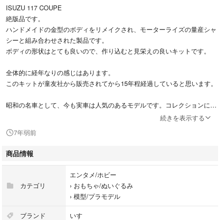
ISUZU 117 COUPE
絶版品です。
ハンドメイドの金型のボディをリメイクされ、モーターライズの量産シャ
シーと組み合わせされた製品です。
ボディの形状はとても良いので、作り込むと見栄えの良いキットです。
全体的に経年なりの感じはあります。
このキットが童友社から販売されてから15年程経過していると思います。
昭和の名車として、今も実車は人気のあるモデルです。コレクションにい
かがでしょうか？
続きを表示する
7年弱前
ご理解いただける方にお願いいたします。
商品情報
エンタメ/ホビー
カテゴリ
›
おもちゃ/ぬいぐるみ
›
模型/プラモデル
ブランド
いすゞ