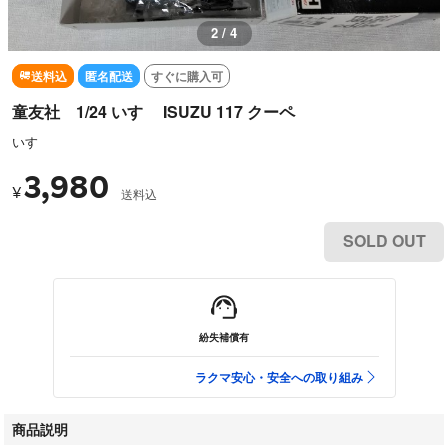
2 / 4
送料込
匿名配送
すぐに購入可
童友社 1/24 いすゞ ISUZU 117 クーペ
いすゞ
3,980
¥
送料込
SOLD OUT
紛失補償有
ラクマ安心・安全への取り組み
商品説明