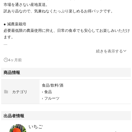
市場を通さない産地直送。
訳あり品なので、気兼ねなくたっぷり楽しめるお得パックです。
● 減農薬栽培
必要最低限の農薬使用に抑え、日常の食卓でも安心してお楽しみいただけ
ます。
● 朝採れ × 迅速発送
続きを表示する
収穫後できるだけ時間を空けずに発送。
4ヶ月前
みずみずしさと香りをそのままお届けします。
商品情報
● 訳ありだからこそのお得感
サイズ不揃い・軽微なキズ等を含みます。
食品/飲料/酒
訳あり品なのでたっぷり約2kg(箱込)
カテゴリ
›
食品
そのままはもちろん、スイーツ作りやジャムにもおすすめです。
›
フルーツ
【容量について】
容量（〇kgなど）のご希望がある場合は、
出品者情報
ご購入前にコメントにてご相談ください。
いちご
在庫状況に応じて可能な範囲で対応いたします。