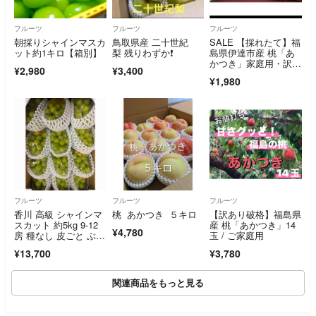
フルーツ
フルーツ
フルーツ
朝採りシャインマスカ
鳥取県産 二十世紀
SALE 【採れたて】福
ット約1キロ【箱別】
梨 残りわずか❗️
島県伊達市産 桃「あ
かつき」家庭用・訳あ
¥2,980
¥3,400
り 5玉
¥1,980
フルーツ
フルーツ
フルーツ
香川 高級 シャインマ
桃 あかつき ５キロ
【訳あり破格】福島県
スカット 約5kg 9-12
産 桃「あかつき」14
¥4,780
房 種なし 皮ごと ぶど
玉 / ご家庭用
う 葡萄
¥13,700
¥3,780
関連商品をもっと見る