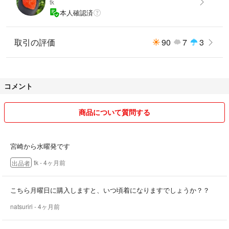
tk
本人確認済
【発送について】
ヤマトクール便
取引の評価
90
7
3
※いちごは非常にデリケートな果物です。
丁寧に梱包いたしますが、輸送中に擦れ・潰れが生じます。
【ご注意事項（必ずご確認ください）】
コメント
・生鮮食品の特性上、お届け時の状態には個体差があります
・九州から到着まで2日以上かかる地域
商品について質問する
（沖縄・北陸・信越・関東・東北・北海道・離島・他）は
輸送時間の影響により品質変化が起こります。
・配送遅延、受取遅れによる品質変化は補償対象外です
宮崎から水曜発です
上記をご理解いただける方のみ、ご購入をお願いいたします。
tk
- 4ヶ月前
出品者
こちら月曜日に購入しますと、いつ頃着になりますでしょうか？？
natsuriri
- 4ヶ月前