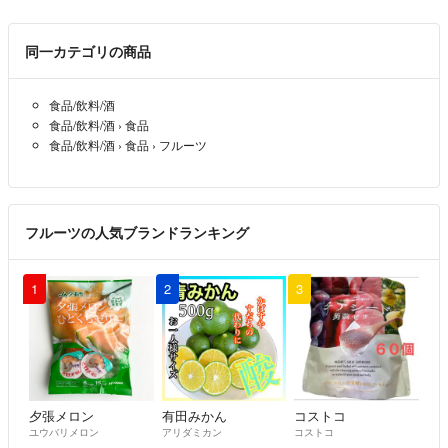
同一カテゴリの商品
食品/飲料/酒
食品/飲料/酒
›
食品
食品/飲料/酒
›
食品
›
フルーツ
フルーツの人気ブランドランキング
1
2
3
夕張メロン
有田みかん
コストコ
ユウバリメロン
アリダミカン
コストコ