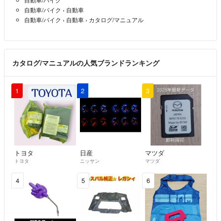
自動車/バイク
›
自動車
自動車/バイク
›
自動車
›
カタログ/マニュアル
カタログ/マニュアルの人気ブランドランキング
1
2
3
トヨタ
日産
マツダ
トヨタ
ニッサン
マツダ
4
5
6