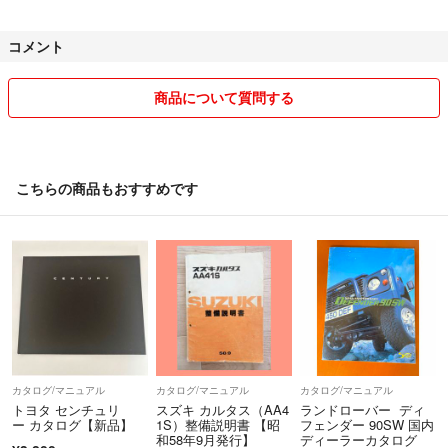
基本的に中古品の出品が主になりますのでノ－クレ－ム、ノ－リタ－ン
コメント
でご理解の上購入お願い致します。
お互いに良いお取引出来ます様に(^_^)/
商品について質問する
こちらの商品もおすすめです
カタログ/マニュアル
カタログ/マニュアル
カタログ/マニュアル
トヨタ センチュリ
スズキ カルタス（AA4
ランドローバー ディ
ー カタログ【新品】
1S）整備説明書 【昭
フェンダー 90SW 国内
和58年9月発行】
ディーラーカタログ