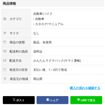
#Custom
商品情報
#Highway STAR
#ハイウェイスター
自動車/バイク
#ディズ
カテゴリ
›
自動車
#カタログ
›
カタログ/マニュアル
お探しの方いればよろしくお願いいたします。
サイズ
なし
完璧を求める方、神経質な方はお控え下さい。
商品の状態
新品、未使用
配送料の負担
送料込
即購入OKです。
配送方法
かんたんラクマパック(ヤマト運輸)
発送日の目安
支払い後、1～2日で発送
発送元の地域
岡山県
購入の流れを確認する
ポスト
シェア
LINEで送る