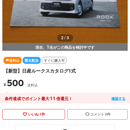
2 / 3
1
現在、
名がこの商品を検討中です
送料込
匿名配送
すぐに購入可
【新型】日産ルークスカタログ1式
500
¥
送料込
11
条件達成でポイント最大
倍還元！
確認する
いいね 1件
コメント 0件