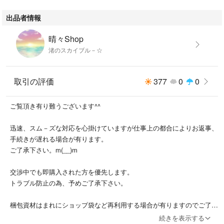
出品者情報
晴々Shop
渚のスカイブル－☆
取引の評価
377
0
0
ご覧頂き有り難うございます^^
迅速、スム－ズな対応を心掛けていますが仕事上の都合によりお返事、
手続きが遅れる場合が有ります。
ご了承下さい。m(__)m
交渉中でも即購入された方を優先します。
トラブル防止の為、予めご了承下さい。
梱包資材はまれにショップ袋など再利用する場合が有りますのでご了承
下さい。
続きを表示する