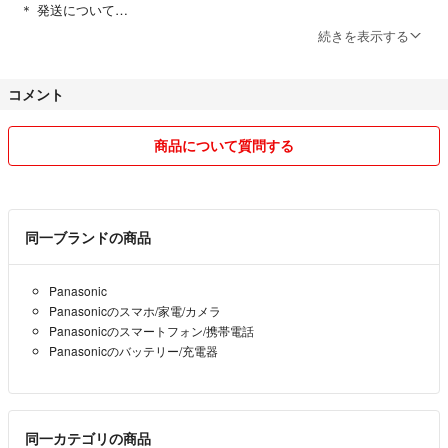
＊ 発送について
ご購入いただいた商品は、2〜3日以内の発送を徹底しております。北
続きを表示する
海道からの発送となるため、お手元に届くまで少しお時間をいただく場
合がございますが、何卒ご了承ください。
コメント
＊ アフターサポート
万が一、商品にご不満な点やご心配な点がございましたら、遠慮なくご
商品について質問する
連絡ください。可能な限り誠意を持って対応させていただきます。
皆様との素敵なご縁を大切に、心を込めてお取引させていただきます。
どうぞよろしくお願いいたします。
同一ブランドの商品
Panasonic
Panasonicのスマホ/家電/カメラ
Panasonicのスマートフォン/携帯電話
Panasonicのバッテリー/充電器
同一カテゴリの商品