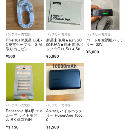
バッテリー/充電器
バッテリー/充電器
バッテリー/充電器
Pixel10a付属品 USB-
新品未使用★au☆SO
バートル空調服バッテ
C充電ケーブル、SIM
004UAA★純正電池パ
リー 22V
取り出しピン
ック☆G11,S004,S00
¥6,000
5,S006,S007★バッテ
¥500
¥5,980
リー☆送料無料
バッテリー/充電器
バッテリー/充電器
Panasonic 単4形 エネ
Ankerモバイルバッテ
ループ ライトモデ
リー PowerCore 1000
ル BK-4LCD/4H
0
¥1,150
¥1,500