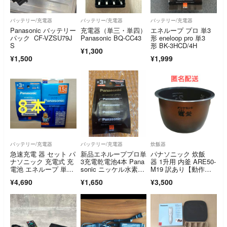
バッテリー/充電器
バッテリー/充電器
バッテリー/充電器
Panasonic バッテリー
充電器（単三・単四）
エネループ プロ 単3
パック CF-VZSU79J
Panasonic BQ-CC43
形 eneloop pro 単3
S
形 BK-3HCD/4H
¥1,300
¥1,500
¥1,999
バッテリー/充電器
バッテリー/充電器
炊飯器
急速充電 器 セット パ
新品エネループプロ単
パナソニック 炊飯
ナソニック 充電式 充
3充電乾電池4本 Pana
器 1升用 内釜 ARE50-
電池 エネループ 単
sonic ニッケル水素電
M19 訳あり【動作確
３・８本
池
認済/訳あり格安】
¥4,690
¥1,650
¥3,500