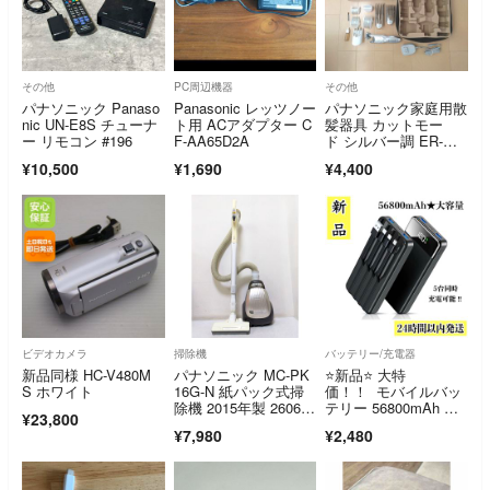
その他
PC周辺機器
その他
パナソニック Panaso
Panasonic レッツノー
パナソニック家庭用散
nic UN-E8S チューナ
ト用 ACアダプター C
髪器具 カットモー
ー リモコン #196
F-AA65D2A
ド シルバー調 ER-GF
81-S(1台)
¥10,500
¥1,690
¥4,400
ビデオカメラ
掃除機
バッテリー/充電器
新品同様 HC-V480M
パナソニック MC-PK
⭐️新品⭐️ 大特
S ホワイト
16G-N 紙パック式掃
価！！ モバイルバッ
除機 2015年製 260623
テリー 56800mAh 大
¥23,800
5620
容量 急速充電
¥7,980
¥2,480