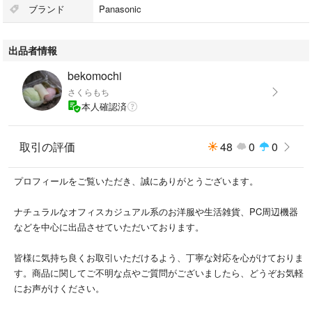
ブランド
Panasonic
#バッテリーパック #DMW-BLC12 #パナソニック #ルミックス #消耗品 #
出品者情報
付属品 #交換用電池 #バッテリー #デジタルカメラ #デジタル一眼
bekomochi
さくらもち
本人確認済
取引の評価
48
0
0
プロフィールをご覧いただき、誠にありがとうございます。
ナチュラルなオフィスカジュアル系のお洋服や生活雑貨、PC周辺機器
などを中心に出品させていただいております。
皆様に気持ち良くお取引いただけるよう、丁寧な対応を心がけておりま
す。商品に関してご不明な点やご質問がございましたら、どうぞお気軽
にお声がけください。