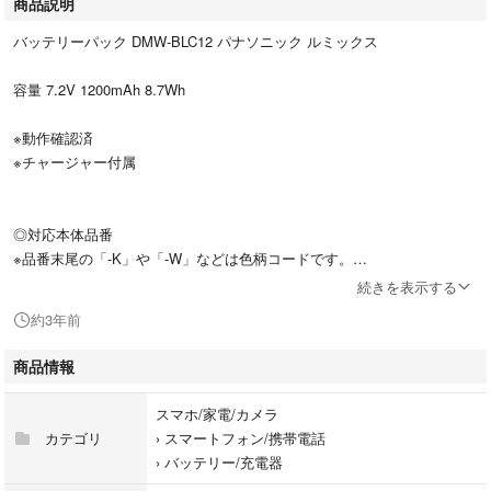
商品説明
バッテリーパック DMW-BLC12 パナソニック ルミックス
容量 7.2V 1200mAh 8.7Wh
※動作確認済
※チャージャー付属
◎対応本体品番
※品番末尾の「-K」や「-W」などは色柄コードです。
続きを表示する
DC-G99D-K/DC-G99DH-K/DMC-FZ200-K/DMC-FZH1/DC-FZ1000M2/DC-G
約3年前
99-K/DC-G99H-K/DMC-G8-K/DMC-G8M-K/DMC-GH2-K/DMC-GH2-S/DMC
-GH2H-K/DMC-GH2H-S/DMC-GH2K-K/DMC-GH2K-S/DMC-FZ1000/DMC-F
商品情報
Z300-K/DMC-G5-K/DMC-G5-S/DMC-G5-W/DMC-G5W-K/DMC-G5W-S/DM
C-G5W-W/DMC-G5X-K/DMC-G5X-S/DMC-G5X-W/DMC-G7-K/DMC-G7H-
スマホ/家電/カメラ
K/DMC-GX8-K/DMC-GX8-S/DMC-GX8H-K/DMC-GX8H-S/DMC-G6-K/DMC
カテゴリ
›
スマートフォン/携帯電話
-G6-S/DMC-G6-W/DMC-G6H-K/DMC-G6H-S/DMC-G6W-K/DMC-G6W-S/D
›
バッテリー/充電器
MC-G6W-W/DMC-G6X-K