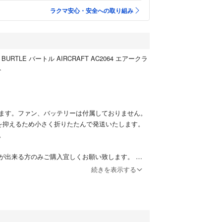
ラクマ安心・安全への取り組み
BURTLE バートル AIRCRAFT AC2064 エアークラ
ト
ク
ます。ファン、バッテリーは付属しておりません。
を抑えるため小さく折りたたんで発送いたします。
い。
が出来る方のみご購入宜しくお願い致します。
続きを表示する
しておりません。
ベスト 空調ウェア 空冷服 ACベスト 黒