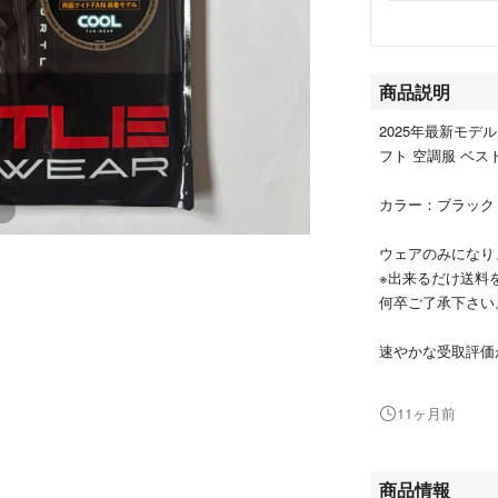
商品説明
2025年最新モデル 
フト 空調服 ベス
カラー：ブラッ
ウェアのみになり
※出来るだけ送料
何卒ご了承下さ
速やかな受取評価
値引交渉はお受け
11ヶ月前
エアクラフト 空調
商品情報