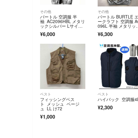
その他
その他
バートル 空調服 半
バートル BURTLE 
袖 AC2096HBL メタリ
ークラフト 空調服 A
ックシルバー Lサイ
096L 半袖 メタリッ
ズ ハイバック 限定
シルバー Lサイズ
¥6,000
¥6,300
ベスト
ベスト
フィッシングベス
ハイバック 空調服4
ト メッシュ ベージ
¥2,300
ュ LL け72
¥1,000