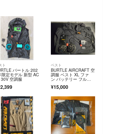
スト
ベスト
URTLE バートル 202
BURTLE AIRCRAFT 空
年限定モデル 新型 AC
調服 ベスト XL ファ
0 30V 空調服
ン バッテリー フルセ
ット
2,399
¥15,000