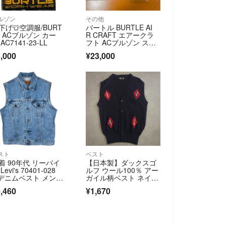
ルゾン
その他
下げ👕空調服/BURT
バートル BURTLE AI
E ACブルゾン カー
R CRAFT エアークラ
AC7141-23-LL
フト ACブルゾン スト
ームグレー ファンユニ
,000
¥23,000
ット バッテリー
スト
ベスト
着 90年代 リーバイ
【日本製】ダックスゴ
Levi's 70401-028
ルフ ウール100％ アー
 デニムベスト メンズ
ガイル柄ベスト ネイビ
L相当 ヴィンテージ/e
ー【М】
,460
¥1,670
649042