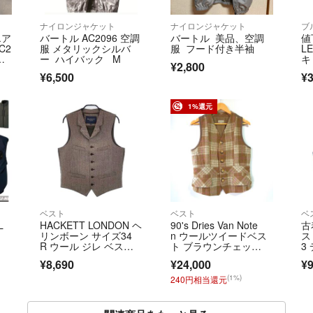
ナイロンジャケット
ナイロンジャケット
ブ
エア
バートル AC2096 空調
バートル 美品、空調
値
C2
服 メタリックシルバ
服 フード付き半袖
L
ク
ー ハイバック M
キ 
¥2,800
¥6,500
¥3
1%還元
ベスト
ベスト
ベ
L
HACKETT LONDON ヘ
90's Dries Van Note
古
リンボーン サイズ34
n ウールツイードベス
ス 
R ウール ジレ ベス
ト ブラウンチェッ
3
ト ブラウン メンズ ハ
ク 初期
X
¥8,690
¥24,000
¥9
ケットロンドン【中
aa
古】6-0719T∞
(1%)
240円相当還元