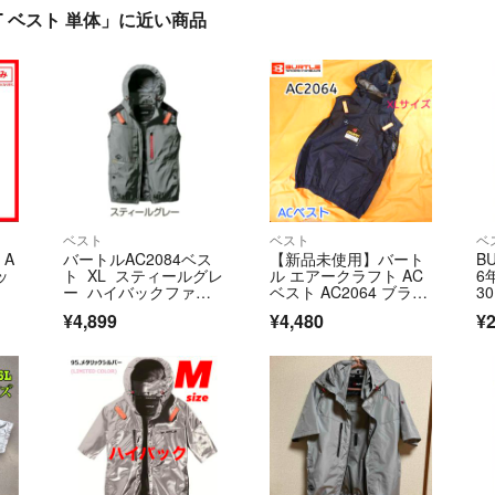
AFT ベスト 単体」に近い商品
ベスト
ベスト
ベ
 A
バートルAC2084ベス
【新品未使用】バート
B
ッ
ト XL スティールグレ
ル エアークラフト AC
6
ー ハイバックファン
ベスト AC2064 ブラッ
3
装着モデル
ク XL
¥4,899
¥4,480
¥2