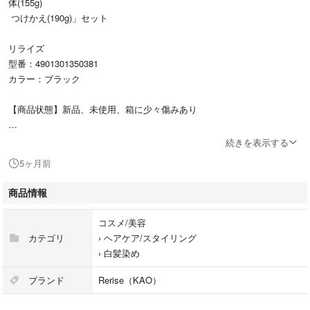
体(155g)
つけかえ(190g)」セット
リライズ
型番：4901301350381
カラー：ブラック
【商品状態】新品、未使用、箱に少々傷みあり
#リライズ
続きを表示する
#4901301350381
5ヶ月前
#コスメ/美容
#ヘアケア/スタイリング
商品情報
#白髪染め
コスメ/美容
カテゴリ
›
ヘアケア/スタイリング
›
白髪染め
ブランド
Rerise（KAO）