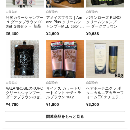
白髪染め
白髪染め
白髪染め
利尻カラーシャンプー
アメイズプラス｜Am
バランローズ KURO
Ｎ ダークブラウン 20
aze Plus クリームシ
クリームシャンプ
0ml 2個セット 新品
ャンプーMEE color ミ
ー ダークブラウン
ーカラー ナチュラル
¥5,400
¥4,600
¥9,688
ブラウン 白髪染めシ
ャンプー …
白髪染め
白髪染め
白髪染め
VALANROSEのKURO
サイオス カラートリ
ヘアボーテエクラ ボ
クリームシャンプー、
ートメント ナチュラ
タニカルエアカラーフ
ダークブラウンのセッ
ルブラウン 180g
ォームEX ナチュラル
ト白髪染めとシャンプ
ブラック 80g
¥4,780
¥1,800
¥3,200
ー、コンディショナー
がこれ1本で完了する
3
関連商品をもっと見る