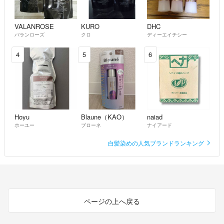
VALANROSE
KURO
DHC
バランローズ
クロ
ディーエイチシー
4
5
6
Hoyu
Blaune（KAO）
naiad
ホーユー
ブローネ
ナイアード
白髪染めの人気ブランドランキング
ページの上へ戻る