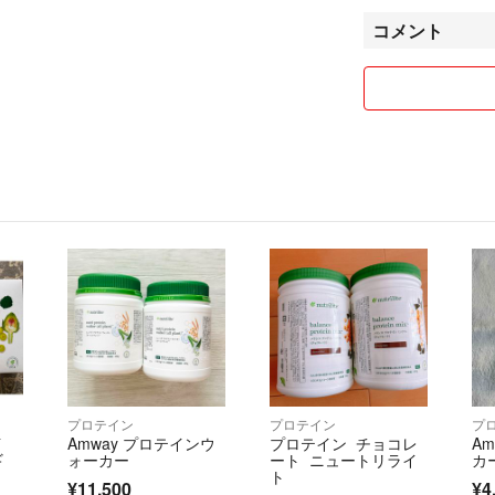
発送には匿名配送
コメント
時間指定等は行え
プロテイン
プロテイン
プ
イ
Amway プロテインウ
プロテイン チョコレ
Am
ギ
ォーカー
ート ニュートリライ
カー
ト
¥11,500
¥4