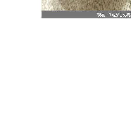
1
現在、
名がこの商