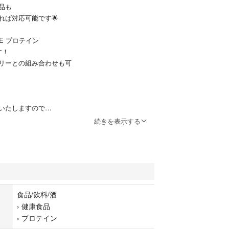
品も
れば対応可能です🌟
ITE プロテイン
す！
リーとの組み合わせも可
いたしますので
お願いします📝
続きを表示する
食品/飲料/酒
›
健康食品
›
プロテイン