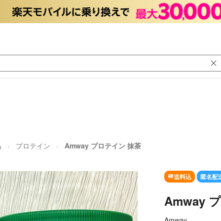
品
プロテイン
Amway プロテイン 抹茶
送料込
匿名配
Amway
Amway