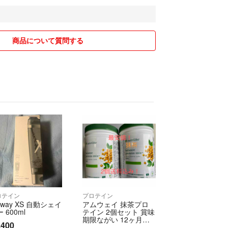
を利用するため
ませんのでご了承ください
商品について質問する
ロテイン
プロテイン
way XS 自動シェイ
アムウェイ 抹茶プロ
 600ml
テイン 2個セット 賞味
期限ながい 12ヶ月以
,400
上！