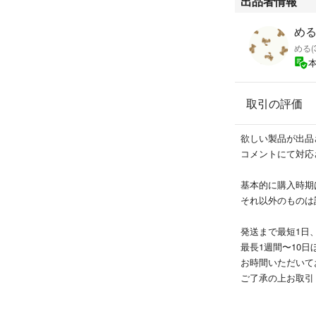
出品者情報
める
める(
取引の評価
欲しい製品が出品
コメントにて対応
基本的に購入時期は
それ以外のものは
発送まで最短1日
最長1週間〜10日
お時間いただいてお
ご了承の上お取引くだ