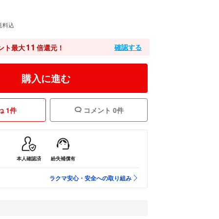
送料込
11
確認する
ント最大
倍還元！
購入に進む
 1件
コメント 0件
本人確認済
紛失補償有
ラクマ安心・安全への取り組み