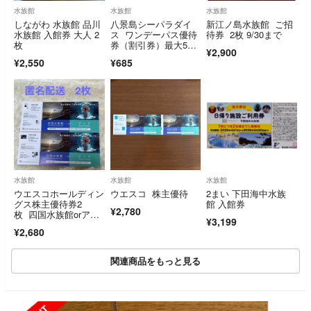
水族館
水族館
水族館
しながわ 水族館 品川
八景島シーパラダイ
新江ノ島水族館 ご招
水族館 入館券 大人 2
ス ワンデーパス優待
待券 2枚 9/30まで
枚
券（割引券）最大5名
¥2,900
で合計4500円引に
¥2,550
¥685
水族館
水族館
水族館
ウエスコホールディン
ウエスコ 株主優待
2まい 下田海中水族
グス株主優待券2
館 入館券
¥2,780
枚 四国水族館orアト
¥3,199
ア 入場券 チケッ
¥2,680
ト 匿名配送
関連商品をもっと見る
SOLD OUT