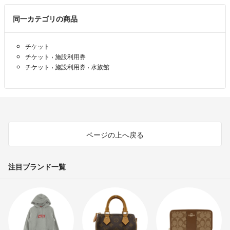
●発送後の破損・紛失の責任は、一切負えませんので、ご了承くださ
同一カテゴリの商品
い。
チケット
●ペット、喫煙者はおりません。
チケット
›
施設利用券
チケット
›
施設利用券
›
水族館
●専用ページを作成しても、連絡もなく、お取引もしていただけない場
合は、24時間を経過した時点で専用を削除させていただきます。
●交渉中であっても、即購入された場合、即購入者を優先させて頂きま
す。
ページの上へ戻る
よろしくお願いします。
注目ブランド一覧