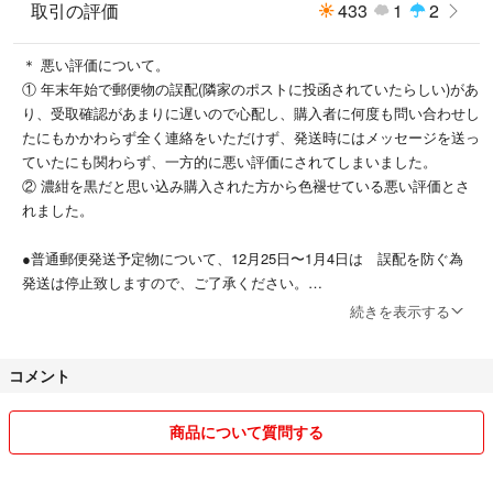
取引の評価
433
1
2
＊ 悪い評価について。
① 年末年始で郵便物の誤配(隣家のポストに投函されていたらしい)があ
り、受取確認があまりに遅いので心配し、購入者に何度も問い合わせし
たにもかかわらず全く連絡をいただけず、発送時にはメッセージを送っ
ていたにも関わらず、一方的に悪い評価にされてしまいました。
② 濃紺を黒だと思い込み購入された方から色褪せている悪い評価とさ
れました。
●普通郵便発送予定物について、12月25日〜1月4日は 誤配を防ぐ為
発送は停止致しますので、ご了承ください。
続きを表示する
●商品は、事前にチェックしておりますが、見落としがあるかもしれま
せん。自宅保管である事をご理解いただけない方、神経質な方は購入を
コメント
お控えください。
●すべて送料込みで出品しておりますので、簡易包装、最安値の発送と
商品について質問する
なります。補償のある発送をご希望の方は購入前にご相談ください。追
加料金にて対応させていただきます。