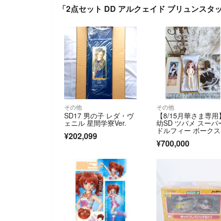
「2点セット DD アルクェイド ブリュンスタ
その他
その他
SD17 男の子 レダ・ヴ
【8/15月華さま専用
ェニル 星間学寮Ver.
幼SD ツバメ スーパ
ドルフィー ボークス
¥202,099
SD
¥700,000