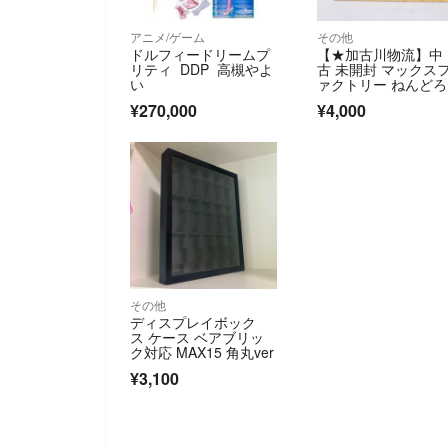
アニメ/ゲーム
その他
ドルフィードリームプ
【★加古川物流】中
リティ DDP 高槻やよ
古 未開封 マックス
い
ァクトリー ねんど
ど 東方プロジェク
¥270,000
¥4,000
ト ゆっくりしてい
ね！！！【719】
その他
ディスプレイボック
ス ケース ベアブリッ
ク対応 MAX15 角丸ver
¥3,100