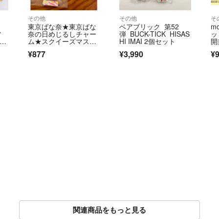
その他
その他
そ
東京ばな奈★東京ばな
ベアブリック 第52
m
フ
奈の日めじるしチャー
弾 BUCK-TICK HISAS
ッ
ろい
ム★スクイーズマスコ
HI IMAI 2個セット
開
ット
¥877
¥3,990
¥
って
関連商品をもっと見る