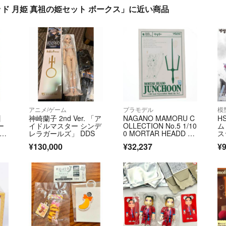
ッド 月姫 真祖の姫セット ボークス」に近い商品
アニメ/ゲーム
プラモデル
模
】
神崎蘭子 2nd Ver. 「ア
NAGANO MAMORU C
H
ー
イドルマスター シンデ
OLLECTION No.5 1/10
ム
 Y
レラガールズ」 DDS
0 MORTAR HEADD JU
ス
NCHOON(モーターヘ
¥130,000
¥32,237
¥9
ッド ジュノーン) ファ
イブスター物語 ガレー
ジキット プラモデ
ル ボークス