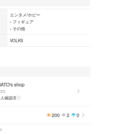
きありがとうございます。
エンタメ/ホビー
›
フィギュア
›
その他
VOLKS
ATO's shop
ATO
本人確認済
200
2
0
！