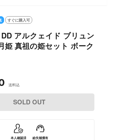
送
すぐに購入可
 DD アルクェイド ブリュン
月姫 真祖の姫セット ボーク
0
送料込
SOLD OUT
本人確認済
紛失補償有