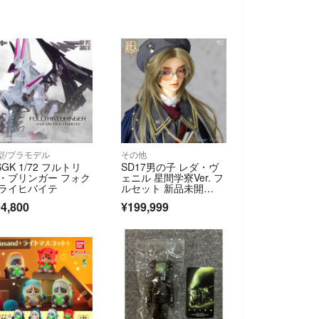
型/プラモデル
その他
SGK 1/72 フルトリ
SD17男の子 レダ・ヴ
・ブリンガー フォク
ェニル 星間学寮Ver. フ
ライヒバイテ
ルセット 新品未開
封 スーパードルフィ
4,800
¥199,999
ー ボークス VOLKS ド
ルパ55