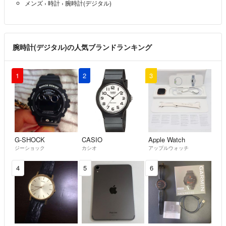
メンズ
›
時計
›
腕時計(デジタル)
腕時計(デジタル)の人気ブランドランキング
1
2
3
G-SHOCK
CASIO
Apple Watch
ジーショック
カシオ
アップルウォッチ
4
5
6