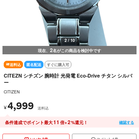
3 / 10
2
現在、
名がこの商品を検討中です
送料込
匿名配送
すぐに購入可
CITEZN シチズン 腕時計 光発電 Eco-Drive チタン シルバ
ー
CITIZEN
4,999
¥
送料込
11
2
条件達成でポイント最大
倍+
%還元！
確認する
いいね 2件
コメント 1件