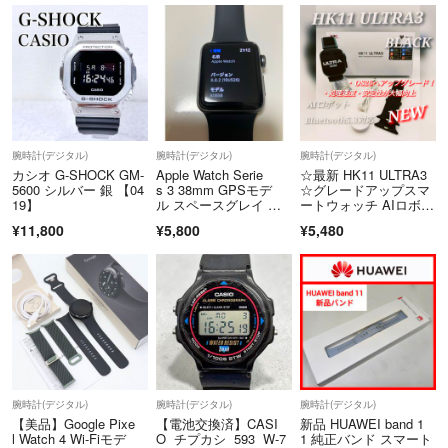
腕時計(デジタル)
腕時計(デジタル)
腕時計(デジタル)
カシオ G-SHOCK GM-
Apple Watch Serie
☆最新 HK11 ULTRA3
5600 シルバー 銀 【04
s 3 38mm GPSモデ
☆グレードアップスマ
19】
ル スペースグレイ バ
ートウォッチ AIロボッ
ンド付き
ト搭載
¥11,800
¥5,800
¥5,480
腕時計(デジタル)
腕時計(デジタル)
腕時計(デジタル)
【美品】Google Pixe
【電池交換済】CASI
新品 HUAWEI band 1
l Watch 4 Wi-Fiモデ
O チプカシ 593 W-7
1 純正バンド スマート