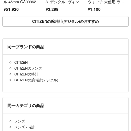
ル 45mm GA09962-U
8 デジタル ヴィンテ
ウォッチ 未使用 ラバ
S 2026年製 予備ベル
ージ
ーバンド 正規品 薄ブ
¥51,920
¥3,299
¥1,100
ト付き Matte Black ア
ルー新品未使用
ルミケース/Obsidia
n アクティブ バン
CITIZENの腕時計(デジタル)のおすすめ
ド ピクセルウォッ
チ グーグル 本体
同一ブランドの商品
CITIZEN
CITIZENのメンズ
CITIZENの時計
CITIZENの腕時計(デジタル)
同一カテゴリの商品
メンズ
メンズ
›
時計