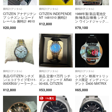
使ってます。気になる方は購入前にコメントしていただけると幸いで
す。照明によって写真の色の写り方に変化がある場合があるのでご了承
腕時計(デジタル)
腕時計(デジタル)
腕時計(デジタル)
CITIZEN アナデジテン
CITIZEN INDEPENDE
1988年製/新品電池交
ください。
プ シチズン レコード
NT 1481010 腕時計
換/極美品/稼働 シチズ
商品の内容をコピーして出品することがあるので記載漏れ、商品内容の
レーベル 腕時計 #610
ン ウインドジャック D
¥12,800
転記ミスなどがあるのでご了承ください。写真を見て商品の内容をご確
120
¥20,000
¥79,100
認ください。
返品キャンセル等は受け付けておりません。即購入していただける方優
先です。
腕時計(デジタル)
腕時計(デジタル)
腕時計(デジタル)
美品/CITIZEN シチズ
新品 定価11万円 シチ
シチズン 映画マトリッ
ン/エコドライブ/E111-
ズン エクシード AR40
クス限定 インディペン
005XB03/ソーラークォ
00-63L CITIZEN
デント D400 MATRIX
ーツ腕時計/白文字
¥12,800
¥53,000
¥65,000
盤 ステンレス シルバ
ーカラー×ゴールドカ
ラー/FB3522
1%還元