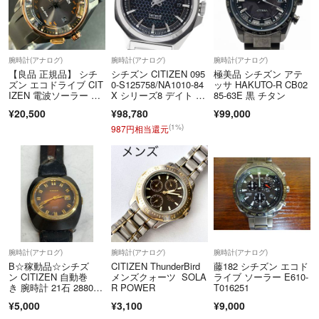
腕時計(アナログ)
腕時計(アナログ)
腕時計(アナログ)
【良品 正規品】 シチ
シチズン CITIZEN 095
極美品 シチズン アテ
ズン エコドライブ CIT
0-S125758/NA1010-84
ッサ HAKUTO-R CB02
IZEN 電波ソーラー メ
X シリーズ8 デイト シ
85-63E 黒 チタン
ンズ腕時計 ユニセック
ェル文字盤 自動巻
¥20,500
¥98,780
¥99,000
ス ゴールド 【2607Ss
き メンズ 内箱・保証
19】
書付き_966134
(1%)
987円相当還元
腕時計(アナログ)
腕時計(アナログ)
腕時計(アナログ)
B☆稼動品☆シチズ
CITIZEN ThunderBird
藤182 シチズン エコド
ン CITIZEN 自動巻
メンズクォーツ SOLA
ライブ ソーラー E610-
き 腕時計 21石 2880
R POWER
T016251
0 ヴィンテージ 4-6908
¥5,000
¥3,100
¥9,000
77-K