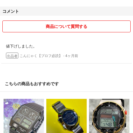
を改めて聞くのはご遠慮ください。最安値の発送で発送します。
コメント
出品しているものは古着なので傷や汚れや匂いはご了承ください。その
ため古着を買い慣れてない多少の傷や汚れを気にするような方のご購入
は遠慮しています。
商品について質問する
商品の状態(汚れや色など)をよく見てからご購入ください！参考書の傷
や汚れありは書き込みがあるということです。
気になることがあれば事前に申し上げてください！
値下げしました。
あとから言われても困ります！
こんにゃく【プロフ必読】
- 4ヶ月前
出品者
参考書の書き込みや付属品の有無などの見落としがあったら申し訳ござ
いません。新品未使用以外は書き込みがあると考えてください。
裁断済みのもので新品未使用と記載しているものでもたまに書き込みを
見落としてしまうことがあるのでご了承ください。マーカーなどの書き
こちらの商品もおすすめです
込みは見落としやすいのでご了承ください。本については古本なので黄
ばみ、粘着残りやホコリなどがある場合があるのでご了承ください。特
典の関係上1部表紙カバーの切り取りがある場合があるのでご了承くだ
さい。
新品未使用と記載しているものでも、素人保管なので多少の傷や汚れや
経年劣化などがある場合があるのでご了承ください。
洋服が白のものは経年劣化で黄ばみが出やすいのでご了承ください。公
式にも記載ありますがナイロンジャケットは固有名詞やジャンルとして