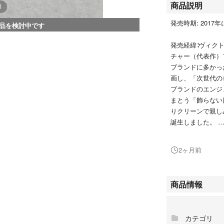
商品説明
1
発売時期: 201
品を検討中です
発売経緯∶ヴィク
チャー（代表作）
ブランドに多かっ
画し、「次世代の
ブランドのエンジ
まとう「飾らない
りクリーンで親し
誕生しました。
香調∶フローラル
2ヶ月前
トップノート: フレッ
アロマティックで
商品情報
ュニパーベリーの
ミドルノート: アプリ
カテゴリ
みずみずしく、ほ