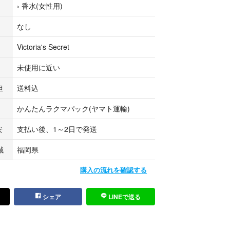
›
香水(女性用)
、女性らしい華やかさを加えます。
なし
フレンドTシャツ・アコード (Boyfriend Tee Acc
フラワー
Victoria's Secret
ニックな特徴です。「彼氏が脱いだばかりのTシャ
ージして調香されており、ブロンドウッドと肌に密
未使用に近い
かなムスクが絶妙に混ざり合います。男性的な清潔
りが混ざったセンシュアルな余韻を残します。
担
送料込
かんたんラクマパック(ヤマト運輸)
め、公式ストアでは生産終了（廃盤）となっていま
安
支払い後、1～2日で発送
シークレットは、ブランドイメージの刷新や新作へ
域
福岡県
クルが非常に早いことで知られています。数年ごと
の入れ替えが行われるため、この「LOVE」もその
購入の流れを確認する
終了となりました。
シェア
LINEで送る
ー