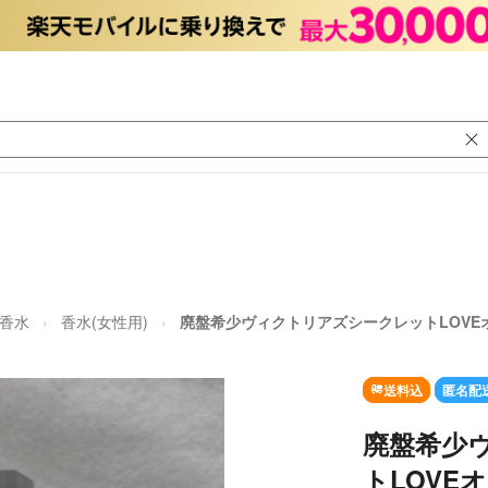
香水
香水(女性用)
廃盤希少ヴィクトリアズシークレットLOVEオ
送料込
匿名配
廃盤希少
トLOVE