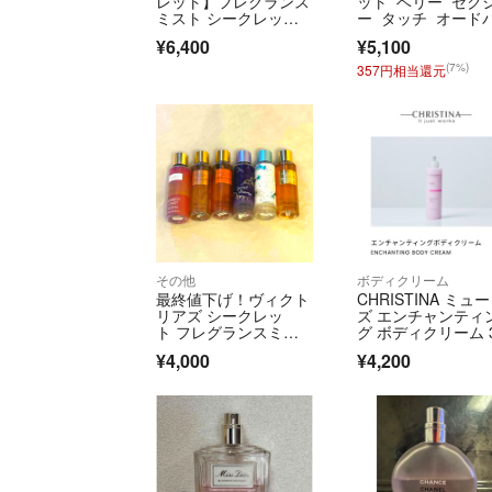
レット】フレグランス
ット ベリー セク
ミスト シークレット
ー タッチ オード
チャーム 250ml
ファム 30ml
¥6,400
¥5,100
(7%)
357円相当還元
その他
ボディクリーム
最終値下げ！ヴィクト
CHRISTINA ミュー
リアズ シークレッ
ズ エンチャンティ
ト フレグランスミス
グ ボディクリーム 
ト
0ml
¥4,000
¥4,200