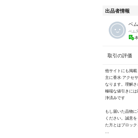
アメリカ製
内容量50mlほぼ
出品者情報
写真にて確認
ノズル確認のため
ベム
二次流通品
ベム
美品
箱無し
購入時期不明
取引の評価
冷暗所にて保管
除雪ウェットティ
発送方法∶チャッ
他サイトにも掲載
パックヤマト運輸
主に香水·アクセ
喫煙ペット無し
なります。理解さ
極端な値引きには
他にも香水・アク
浄済みです
もし届いた品物に
ください。誠意を
た方とはブロック