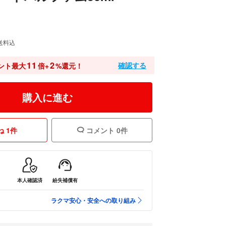
送料込
11
2
確認する
ント最大
倍+
%還元！
購入に進む
 1件
コメント 0件
本人確認済
紛失補償有
ラクマ安心・安全への取り組み