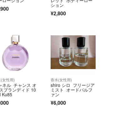
ーローション
レット ボディーロー
て嫌われますが、天然香料のエッセンスをなるべく
ション
,900
すると澱は発生しやすく、澱を抑えすぎると、せっ
¥2,800
おいしい部分、パワーのある部分を過剰に除去して
ます。
すものではありません。
し。細かなキズや汚れの見落としがあるかも知れな
くご確認のうえ、気になる事かあれば、ご購入前に
ます。ご購入後には対応出来ません。最後までご覧
ございました。(^^)
(女性用)
香水(女性用)
ャネル チャンス オ
shiro シロ フリージア
 スプランディド 10
ミスト オードパルフ
l Ku85
ァン
,000
¥6,000