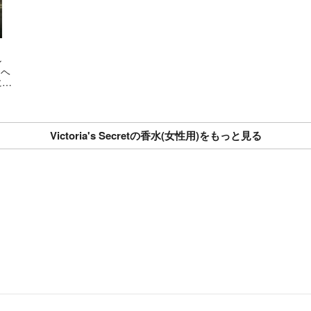
ン
 ヘ
にフ
ィ
とわ
す。
Victoria's Secretの香水(女性用)をもっと見る