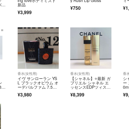
シ
ing loveボディミスト
y Rush Lip Gloss
ィ
これらは異物とし
パル
新品
¥750
¥1
多く配合しようと
¥3,999
かくの天然成分の
しまうことになり
澱は身体に害をな
。喫煙、ペット無
いので、写真でよ
コメントお願いし
いただきありがとう
香水(女性用)
香水(女性用)
香水
イヴ サンローラン YS
【シャネル】⭐️最新 ガ
シ
ン
L ブラックオピウム オ
ブリエル シャネル エ
ー
30
ーデパルファム 7.5ml
ッセンスEDPツィスト
0m
新品未使用国内正規品
本体&レフィル
¥3,980
¥8,399
¥9