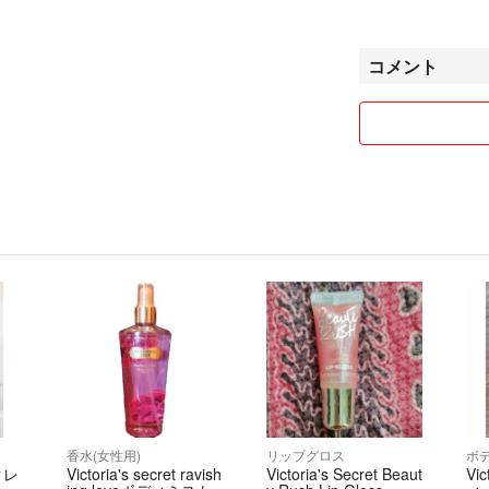
質問コメント等に
顔の見えない取引
たします。最低限
コメント
香水の澱について
澱·異物の生成
香水には植物由来
これら香水製造時
ルタリングされて
個体状の物質とし
再生されたそれら
澱は合成香料でも
ます。
それは天然香料に
けに雑多で豊富な
からと考えられて
香水(女性用)
リップグロス
ボ
澱は香水の中で浮
クレ
Victoria's secret ravish
Victoria's Secret Beaut
Vic