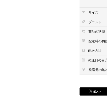
ィーフローラルが
サイズ
ベースノート: ボーイ
ord) / コットン
ブランド
この香水のアイコ
ツの匂い」をイメ
商品の状態
着するような柔ら
感と、肌のぬくも
配送料の負
配送方法
本国アメリカを含
す。
発送日の目
ヴィクトリアズ・
発送元の地
の切り替えのサイ
に主力香水ライン
戦略のなかで製造
ポスト
オードパルファム
ナチュラルスプレ
702K