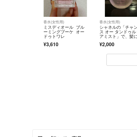
香水(女性用)
香水(女性用)
ミスディオール ブル
シャネルの「チャ
ーミングブーケ オー
ス オー タンドゥル
ドゥトワレ
アミスト」で、髪
ローラル フルーテ
¥3,610
¥2,000
の繊細な香りをま
せることができま