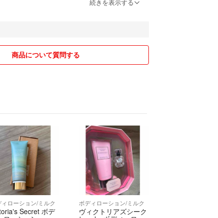
ついて
続きを表示する
ですので、横柄なコメント等は返信せずにスルーい
の挨拶、高飛車な物言い等。
商品について質問する
天然香料が多く使用されます。
にいったん溶かされ、溶けきれなかったものはフィ
除去されますが時間の変化や気温の変化で半個体や
て再生することがあります。
物質は澱とよばれます。
発生しますが、天然香料で多く発生する傾向にあり
は純度の高い合成香料と比較すると、自然物由来だ
微妙成分が含まれており、これらが澱の原因になる
います。特にタンパク質系成分がなりやすい。
ディローション/ミルク
ボディローション/ミルク
遊したり沈殿したりします。
toria's Secret ボデ
ヴィクトリアズシーク