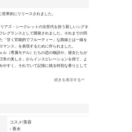
7年に世界的にリリースされました。
トリアズ・シークレットの次世代を担う新しいシグネ
フレグランスとして開発されました。それまでの同
た「甘く官能的でフルーティー」な路線とは一線を
ロマンス」を表現するために作られました。
ェル（専属モデル）たちの恋の物語や、彼女たちが
日常の美しさ」からインスピレーションを得て、よ
みやすく、それでいて記憶に残る特別な香りとして
続きを表示する
・ウッディ・ムスク
シュジュニパー (Fresh Juniper)
少しスパイシーな、ジンの香りづけにも使われるジ
新鮮なしずくがすっきりと爽やかに香ります。
コスメ/美容
コットブラッシュ (Apricot Blush)
›
香水
んのり甘いアプリコットの花びらのようなフルーテ