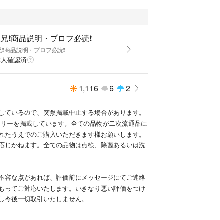
満量
ワンプッシュ
兄❗商品説明・プロフ必読❗
兄❗商品説明・プロフ必読❗
本人確認済
1,116
6
2
ッシュにて拭き上げ
ク付き収納パックに入れ緩衝材で包みかんたんラクマ
しているので、突然掲載中止する場合があります。
にて発送。
サリーを掲載しています。全ての品物が二次流通品に
れたうえでのご購入いただきます様お願いします。
応じかねます。全ての品物は点検、除菌あるいは洗
セサリー等複数掲載中❗
不審な点があれば、評価前にメッセージにてご連絡
もってご対応いたします。いきなり悪い評価をつけ
し今後一切取引いたしません。