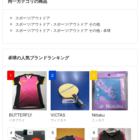
同一カテゴリの商品
スポーツ/アウトドア
スポーツ/アウトドア
›
スポーツ/アウトドア その他
スポーツ/アウトドア
›
スポーツ/アウトドア その他
›
卓球
卓球の人気ブランドランキング
1
2
3
BUTTERFLY
VICTAS
Nittaku
バタフライ
ヴィクタス
ニッタク
4
5
6