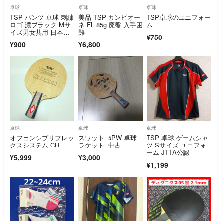
卓球
卓球
卓球
TSP パンツ 卓球 刺繍
美品 TSP カンピオー
TSP卓球のユニフォー
ロゴ 濃ブラック Mサ
ネ FL 85g 廃盤 入手困
ム
イズ男女共用 日本製
難
¥750
【美品】
¥900
¥6,800
卓球
卓球
卓球
オフェンシブリフレッ
スワット 5PW 卓球
TSP 卓球 ゲームシャ
クスシステム CH
ラケット 中古
ツ Sサイズ ユニフォ
ーム JTTA公認
¥5,999
¥3,000
¥1,199