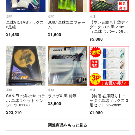
卓球
卓球
卓球
卓球VICTASソックス
JUIC 卓球ユニフォー
【早い者勝ち】②ディ
2足組
ム
グニクス05 黒 2.1m
m 卓球 ラバー バタフ
¥1,450
¥1,600
ライ 最強
¥5,888
卓球
卓球
卓球
SAN-EI 北斗の拳 コラ
ラクザX 黒 特厚
【特価 在庫限り】ニ
ボ 卓球ラケット ケン
ッタク卓球ソックス 3
¥3,500
シロウ 01178
足セット 25-28cm
¥23,210
¥1,980
関連商品をもっと見る