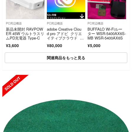
PC周辺機器
PC周辺機器
PC周辺機器
新品未開封 RAVPOW
adobe Creative Clou
BUFFALO Wi-Fiルー
ER 45W ウルトラスリ
d pro アドビ クリエ
ター WSR-5400AX6S-
ムPD充電器 Type-C
イティブクラウド プ
MB WSR-5400AX6S
ロ
¥3,600
¥80,000
¥5,000
関連商品をもっと見る
SOLD OUT