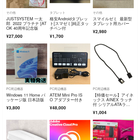
その他
タブレット
その他
JUSTSYSTEM 一太
格安Androidタブレッ
スマイルゼミ 最新型
郎 2022 プラチナ [AT
ト[スマゼミ]純正タッ
タブレット用カバー
OK 40周年記念版
チペン付
¥2,980
¥27,000
¥1,700
PC周辺機器
PC周辺機器
PC周辺機器
Windows 11 Home パ
ATEM Mini Pro IS
【特価セール】アイネ
ッケージ版 日本語版
O アダプター付き
ックス AINEX ラッチ
付 シリアルATAラウ
¥3,800
¥48,000
ンドケーブル
¥1,004