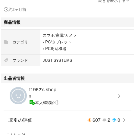
続きを表示する
くことも可能です。
約2ヶ月前
ご購入前にご相談下さい。
商品情報
購入申請をされた後に、お手数ですが、コメントをお願いいたします。
(気付かず期限切れになることがあるため。)
スマホ/家電/カメラ
カテゴリ
›
PC/タブレット
お値引きには対応できかねます。
›
PC周辺機器
ブランド
JUST.SYSTEMS
出品者情報
t1962's shop
tt
本人確認済
取引の評価
607
2
0
こんにちは。