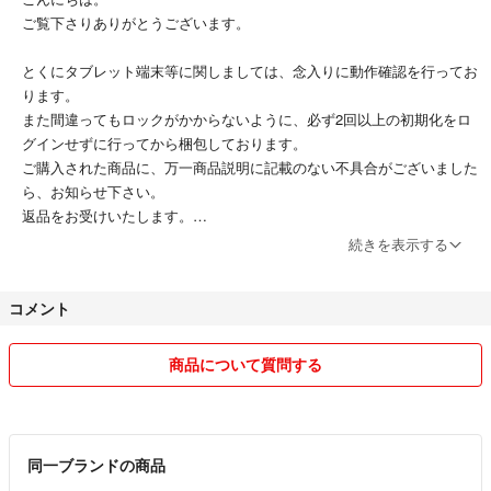
ご覧下さりありがとうございます。
とくにタブレット端末等に関しましては、念入りに動作確認を行ってお
ります。
また間違ってもロックがかからないように、必ず2回以上の初期化をロ
グインせずに行ってから梱包しております。
ご購入された商品に、万一商品説明に記載のない不具合がございました
ら、お知らせ下さい。
返品をお受けいたします。
続きを表示する
但しジャンク品に関しましては、できるだけ不具合箇所を明記するよう
には努めますが、発送後にさらに状態が悪化する場合もあるため、いっ
コメント
さいの保証はできかねます。
この点はどうかご注意下さい。
商品について質問する
同一ブランドの商品