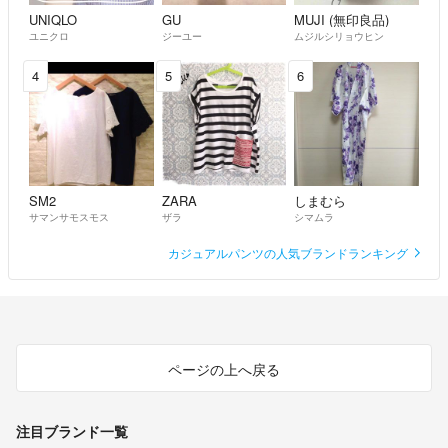
UNIQLO
GU
MUJI (無印良品)
ユニクロ
ジーユー
ムジルシリョウヒン
4
5
6
SM2
ZARA
しまむら
サマンサモスモス
ザラ
シマムラ
カジュアルパンツの人気ブランドランキング
ページの上へ戻る
注目ブランド一覧