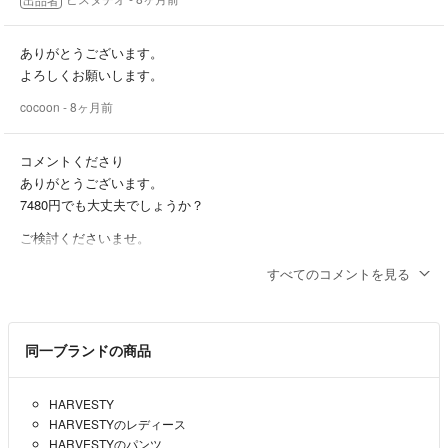
ありがとうございます。
よろしくお願いします。
cocoon
- 8ヶ月前
コメントくださり
ありがとうございます。
7480円でも大丈夫でしょうか？
ご検討くださいませ。
ピスタチオ
- 8ヶ月前
出品者
すべてのコメントを見る
はじめまして。
購入希望ですが、多少お値下げしていただくことは可能でしょうか？
同一ブランドの商品
cocoon
- 8ヶ月前
HARVESTY
HARVESTYのレディース
HARVESTYのパンツ