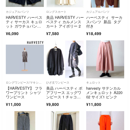
カジュアルパンツ
ロングスカート
カジュアルパンツ
HARVESTY ハーベス
美品 HARVESTY ハー
ハーベスティ サーカ
ティ サーカス キュロ
ベスティ カルメンス
スパンツ 新品 タグ
ット ガウチョパン
カート アイボリー 2
付き
ツ ブラック
¥6,090
¥7,580
¥18,499
ロングワンピース/マキシワンピース
ひざ丈ワンピース
キュロット
【HARVESTY】 フラ
美品 ハーベスティ ボ
harvesty サテンカル
ワープリント シャツ
アフリース エッグワ
メンキュロット A220
ワンピース
ンピース 1 チャコー
02 サイズ1 ピンク
ル ゆったり
¥11,000
¥9,800
¥11,800