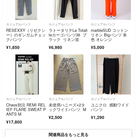
カジュアルパンツ
カジュアルパンツ
カジュアルパンツ
RESEXXY（リゼクシ
ラトータリテLa Totali
marbleSUD コットン
ー）のギンガムチェッ
teカーゴパンツ36 ブ
リネン Bigパンツ 朱
クパンツ
ラック リネン混
色 オレンジ
¥1,850
¥6,980
¥5,000
カジュアルパンツ
カジュアルパンツ
カジュアルパンツ
Chaos別注 REMI REL
未使用ハニーズ⭐︎2タ
ユニクロ 感動ワイド
IEF FLARE SWEAT P
ックワイドパンツ M
パンツ
ANTS M
¥2,500
¥1,290
¥17,800
関連商品をもっと見る