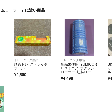
フォームローラー」に近い商品
トレーニング用品
トレーニング用品
ト
ひめトレ ストレッチ
新品未使用 YUMICOR
SI
ポール
E ユミコア ホグッシー
ッ
ローラー 筋膜ローラ
ル
¥2,500
ー
付
¥4,499
¥4