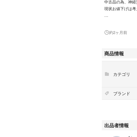
中古品の為、神経
現状お値下げは考
#トリガーポイン
#04415
約2ヶ月前
#スポーツ/アウト
#トレーニング/
#トレーニング用
商品情報
カテゴリ
ブランド
出品者情報