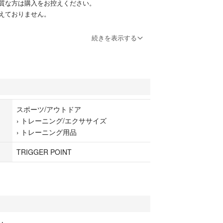
質な方は購入をお控えください。
えておりません。
ト
続きを表示する
ドア
エクササイズ
品
スポーツ/アウトドア
›
トレーニング/エクササイズ
›
トレーニング用品
TRIGGER POINT