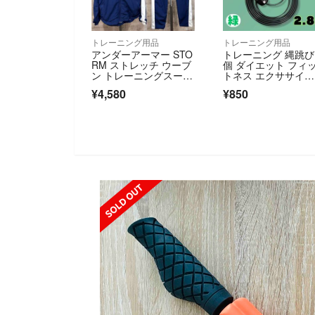
トレーニング用品
トレーニング用品
アンダーアーマー STO
トレーニング 縄跳び 
RM ストレッチ ウーブ
個 ダイエット フィ
ン トレーニングスー
トネス エクササイ
ツ 上下セットアッ
ズ 有酸素 緑
¥4,580
¥850
プ L メンズ ウインドブ
レーカー
SOLD OUT