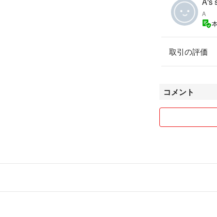
A's 
A
取引の評価
コメント