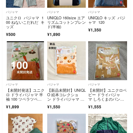
パジャマ
パジャマ
パジャマ
ユニクロ パジャマ 1
UNIQLO 160size エア
UNIQLO キッズ パジ
00 ねないこだれだ キ
リズムコットンブレン
ャマ 120
ッズ
ド(半袖)
¥1,350
¥500
¥1,890
パジャマ
パジャマ
パジャマ
【未開封発送】ユニク
【新品未開封】UNIQL
【未開封】ユニクロベ
ロ ドライパジャマ 半
O 絵本コレクショ
ビー ドライパジャ
袖 100 ツペラツペ
ン ドライパジャマ パ
マ しろくまのパン
ラ やさいさん
ンどろぼう120
ツ 120
¥1,899
¥1,550
¥1,555