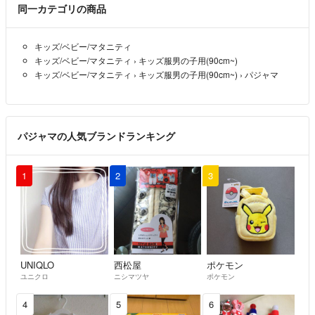
・コメントやり取り中でも、即購入大歓迎です。
同一カテゴリの商品
・他サイトにも同時出品しておりますので、予告なく、出品を削除する
ことがあります。ご希望の商品は、お早めにお買い求めください。
キッズ/ベビー/マタニティ
・コメントでの質問は大歓迎ですが、返答に対しては、何らかの返事を
キッズ/ベビー/マタニティ
›
キッズ服男の子用(90cm~)
お願いします。購入する意思があるのかないのか分からず、今後出品を
キッズ/ベビー/マタニティ
›
キッズ服男の子用(90cm~)
›
パジャマ
削除したくてもしづらくなります。
丁寧なやり取り、気持ちの良い取引をしていきたいと思います。
パジャマの人気ブランドランキング
よろしくお願いいたします♪
1
2
3
UNIQLO
西松屋
ポケモン
ユニクロ
ニシマツヤ
ポケモン
4
5
6