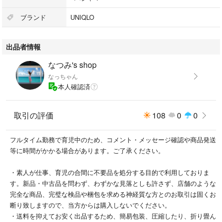
す。ご了承ください。
ブランド
UNIQLO
#ユニクロ
#UNIQLO
出品者情報
#パジャマ
#キルトパジャマ
なつみ's shop
#ルームウェア
なっちゃん
#寝巻き
本人確認済
#長袖
#長ズボン
#キッズ
取引の評価
108
0
0
#ベビー
#育児用品
フルタイム勤務で育児中のため、コメント・メッセージ確認や商品発送
#クレイアニメ
等に時間がかかる場合があります。ご了承ください。
#110
#110㎝
・素人が仕事、育児の合間に不要品を処分する目的で利用しておりま
#110センチ
す。新品・中古品を問わず、わずかな見落としも許さず、店舗のような
完全な商品、完璧な検品や梱包を求める神経質な方とのお取引は固くお
※商品説明文の盗用（一部盗用を含む）は、即刻事務局へ通報します。
断り致しますので、当方からは購入しないでください。
・送料を抑えてお安く出品するため、簡易包装、圧縮したり、折り畳ん