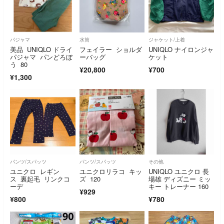
パジャマ
水筒
ジャケット/上着
美品 UNIQLO ドライ
フェイラー ショルダ
UNIQLO ナイロンジャ
パジャマ パンどろぼ
ーバッグ
ケット
う 80
¥20,800
¥700
¥1,300
パンツ/スパッツ
パンツ/スパッツ
その他
ユニクロ レギン
ユニクロリラコ キッ
UNIQLO ユニクロ 長
ス 裏起毛 リンクコ
ズ 120
場雄 ディズニー ミッ
ーデ
キー トレーナー 160
¥929
¥800
¥780