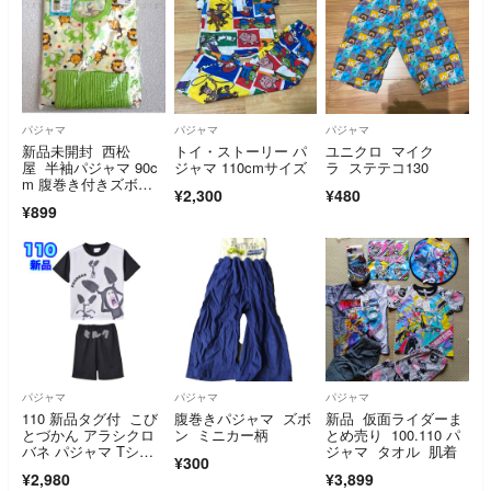
パジャマ
パジャマ
パジャマ
新品未開封 西松
トイ・ストーリー パ
ユニクロ マイク
屋 半袖パジャマ 90c
ジャマ 110cmサイズ
ラ ステテコ130
m 腹巻き付きズボ
¥2,300
¥480
ン 動物柄 ライオン
¥899
パジャマ
パジャマ
パジャマ
110 新品タグ付 こび
腹巻きパジャマ ズボ
新品 仮面ライダーま
とづかん アラシクロ
ン ミニカー柄
とめ売り 100.110 パ
バネ パジャマ Tシャ
ジャマ タオル 肌着
¥300
ツ メッシュ
¥2,980
¥3,899