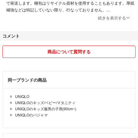
で発送します。梱包はリサイクル資材を使用することもあります。厚紙
補強などは特記していない限り、行なっておりません。
・喫煙者無し、ペット無し
続きを表示する
・素人検品、自宅保管のため、見落としている多少の汚れや傷、取りき
れていない汚れ等はあるかもしれません。新品未使用品も出品します
コメント
が、特に古着、中古品については、多少の毛玉、毛羽立ちもあると思い
ますので、神経質な方は購入をお控えください。
・値下げ交渉はご遠慮ください。送料、手数料等を考慮して、限界価格
商品について質問する
に設定しております。
・まとめ買いの場合の金額設定は、当方にお任せください。送料分を差
し引いた金額をご提示します。それを上回る金額での、いきなりのまと
め買い申請はすべてお断りします。
同一ブランドの商品
・コンビニ決済の場合はメッセージで支払い予定日をお知らせ下さい。
・基本的に発送は匿名配送です。送料によっては、発送時に当方の判断
UNIQLO
で、事前連絡なしに、ヤマト⇔日本郵便に変更させていただくことがあ
UNIQLOのキッズ/ベビー/マタニティ
ります。また、発送方法未定の商品につきまして、匿名配送希望の方
UNIQLOのキッズ服男の子用(90cm~)
は、ご購入前にコメントにてお知らせください。
UNIQLOのパジャマ
・ご購入後の返品、交換、キャンセルは一切受け付けておりません。
・運送事故や商品到着後のクレームには責任を負いかねますので、ご了
承ください。