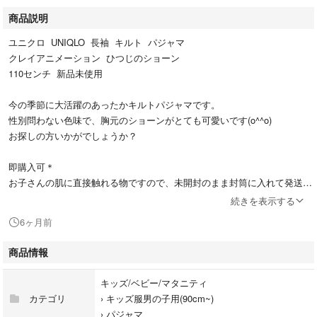
商品説明
ユニクロ UNIQLO 長袖 キルト パジャマ
クレイアニメーション ひつじのショーン
110センチ 新品未使用
今の季節に大活躍のあったかキルトパジャマです。
性別問わない色味で、胸元のショーンがとても可愛いです(o^^o)
お探しの方いかがでしょうか？
即購入可＊
お子さんの肌に直接触れる物ですので、未開封のまま封筒に入れて発送し
ます。
続きを表示する
ペット、喫煙者おりませんので、ご安心ください。
6ヶ月前
値下げ不可
商品情報
総柄のため、お送りする商品は、掲載の写真と柄の出方が異なる場合があ
ります。
キッズ/ベビー/マタニティ
カテゴリ
›
キッズ服男の子用(90cm~)
他のフリマサイトにも出品中のため、突然出品を削除することがありま
›
パジャマ