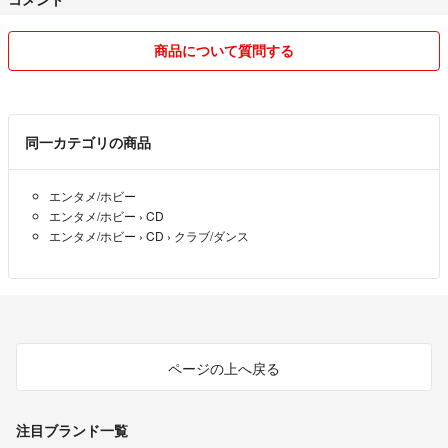
どうぞよろしくお願いします。
商品について質問する
#エイフェックスツイン #AphexTwin #CD #帯付き #RichardDJames #Alb
um Aphex Twin #RichardD. James Album/CD
同一カテゴリの商品
エンタメ/ホビー
エンタメ/ホビー
›
CD
エンタメ/ホビー
›
CD
›
クラブ/ダンス
ページの上へ戻る
注目ブランド一覧