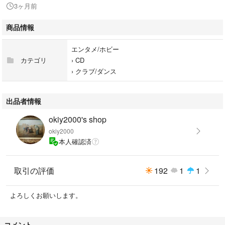
3ヶ月前
カメラ撮影のため、掲載画像と実物とで色味が異なる場合がございます。
商品情報
送料軽減のため、簡易包装です。
エンタメ/ホビー
ご不明な点があれば必ずご入札前にご質問ください。
カテゴリ
›
CD
›
クラブ/ダンス
出品物が中古品の場合、
中古品ですので無傷ではありません。小さな傷や汚れなどは見落とす可能
性もありますので神経質な方のご入札はご遠慮ください。
出品者情報
okiy2000's shop
悪い評価が多い方やご連絡をいただけない方とのお取引を中止させていた
okiy2000
だく場合もございます。
本人確認済
ご落札後にお取引が進まない場合、落札者さま都合によるお取引のキャン
セルとさせていただきますので、ご入金などが遅れる場合は必ずご連絡く
取引の評価
192
1
1
ださい。
よろしくお願いします。
ご落札後のキャンセルは、ご落札者様都合によるキャンセルとさせていた
だきます
コメント