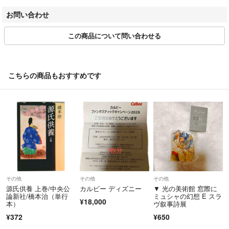
=============================
お客様都合によるご注文後のキャンセル・返品は
お問い合わせ
▼特商法
https://fril.jp/ts/official/law/dec/
お受けしておりませんのでご了承ください。
この商品について問い合わせる
▼返品特約
https://fril.jp/ts/official/law/dec/#return_policy
商品番号：hb001c0u5de
こちらの商品もおすすめです
その他
その他
その他
源氏供養 上巻/中央公
カルビー ディズニー
▼ 光の美術館 窓際に
論新社/橋本治（単行
ミュシャの幻想 E スラ
¥18,000
本）
ヴ叙事詩展
¥372
¥650