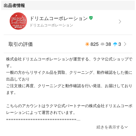
出品者情報
2、注文確認⇒ご注文後、当店から注文確認メールを送信します。
ドリエムコーポレーション
3、お届けまで3〜10営業日程度とお考えください。
ドリエムコーポレーション
4、入金確認⇒前払い決済をご選択の場合、ご入金確認後、配送手配を致
します。
取引の評価
825
38
3
5、出荷⇒配送準備が整い次第、出荷致します。配送業者、追跡番号等の
株式会社ドリエムコーポレーションが運営する、ラクマ公式ショップで
詳細をメール送信致します。
す。
一般の方からリサイクル品を買取、クリーニング、動作確認をした後に
6、到着⇒出荷後、1〜3日後に商品が到着します。
出品しており
ご注文後に再度、クリーニングと動作確認を行い発送、お届けしており
※離島、北海道、九州、沖縄は遅れる場合がございます。予めご了承下さ
ます。
い。
こちらのアカウントはラクマ公式パートナーの株式会社ドリエムコーポ
お電話でのお問合せは少人数で運営の為受け付けておりませんので、メー
レーションによって運営されています。
ルにてお問合せお願い致します。
=============================
▼適格請求書発行事業者登録番号
営業時間月〜金11:00〜17:00
続きを表示する
T6380001027478