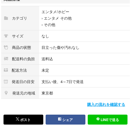
ザ・クルセイド(紙ジャケット仕様)[CD]
エンタメ/ホビー
当店では初期不良に限り、商品到着から7日間は返品を受付けておりま
カテゴリ
›
エンタメ その他
す。
›
その他
他モールとの併売品の為、完売の際はご連絡致しますのでご了承くださ
サイズ
なし
い。
商品の状態
目立った傷や汚れなし
中古品の商品タイトルに「限定」「初回」「保証」「DLコード」などの表
配送料の負担
送料込
記がありましても、特典・付属品・帯・保証等は付いておりません。
配送方法
未定
品名に【import】【輸入】【北米】【海外】等の国内商品でないと把握で
きる表記商品について国内のDVDプレイヤー、ゲーム機で稼働しない場合
発送日の目安
支払い後、4～7日で発送
がございます。予めご了承の上、購入ください。
発送元の地域
東京都
掲載と付属品が異なる場合は確認のご連絡をさせていただきます。
購入の流れを確認する
ご注文からお届けまで
ポスト
シェア
LINEで送る
1、ご注文⇒ご注文は24時間受け付けております。