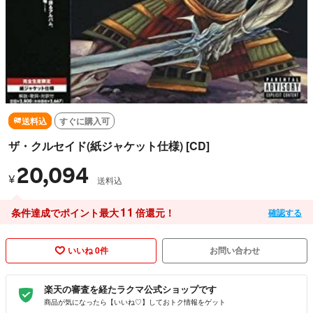
送料込
すぐに購入可
ザ・クルセイド(紙ジャケット仕様) [CD]
20,094
¥
送料込
11
条件達成でポイント最大
倍還元！
確認する
いいね 0件
お問い合わせ
楽天の審査を経たラクマ公式ショップです
商品が気になったら【いいね♡】しておトク情報をゲット