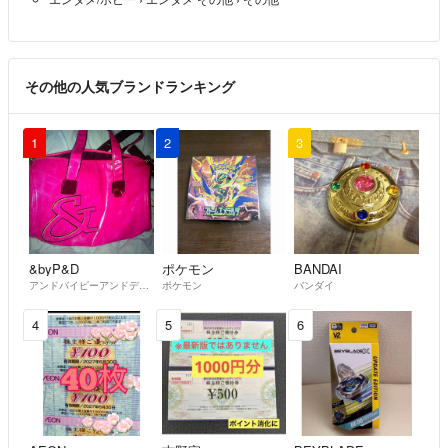
その他の人気ブランドランキング
1
2
3
&byP&D
ポケモン
BANDAI
アンドバイピーアンドディー
ポケモン
バンダイ
4
5
6