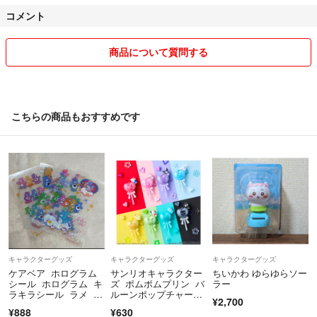
稀ですが、運送会社の輸送中に何らかのキズや一部破損が起こり得るこ
コメント
ともご承知おきくださいませ。
商品について質問する
返品・交換はお受けしておりませんので、ご不明な点等は必ずご購入前
にお問い合わせくださいませ。
こちらの商品もおすすめです
トラブルの元になりますので、
コメントでやり取りをしている最中でも
先に購入いただいた方を優先させていただきます。
予告なしに商品ページを削除することもございます。ご了承くださいま
せ。
キャラクターグッズ
キャラクターグッズ
キャラクターグッズ
ケアベア ホログラム
サンリオキャラクター
ちいかわ ゆらゆらソー
シール ホログラム キ
ズ ポムポムプリン バ
ラー
ラキラシール ラメ シ
ルーンポップチャー
¥2,700
ール ステッカー
ム 未開封
¥888
¥630