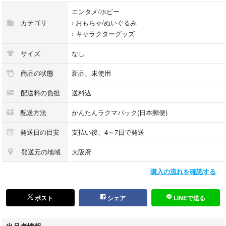
上記の点をご了承いただきますよう
エンタメ/ホビー
よろしくお願いいたします。
カテゴリ
›
おもちゃ/ぬいぐるみ
›
キャラクターグッズ
サイズ
なし
忍たま乱太郎
ほわぬい
商品の状態
新品、未使用
会計委員会
配送料の負担
送料込
作法委員会
保険委員会
配送方法
かんたんラクマパック(日本郵便)
ぬいぐるみ
もちぴこ
発送日の目安
支払い後、4～7日で発送
マスコット
キーホルダー
発送元の地域
大阪府
グッズ
購入の流れを確認する
映画
クレゲ
クレーンゲーム
ポスト
シェア
LINEで送る
限定 匿名発送
出品者情報