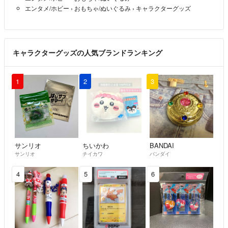
エンタメ/ホビー
›
おもちゃ/ぬいぐるみ
›
キャラクターグッズ
キャラクターグッズの人気ブランドランキング
1
2
3
サンリオ
ちいかわ
BANDAI
サンリオ
チイカワ
バンダイ
4
5
6