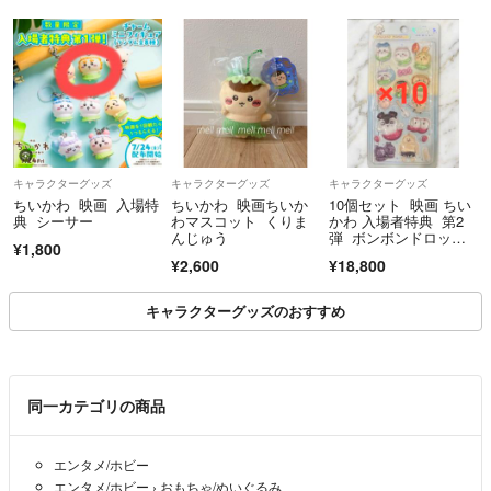
キャラクターグッズ
キャラクターグッズ
キャラクターグッズ
ちいかわ 映画 入場特
ちいかわ 映画ちいか
10個セット 映画 ちい
典 シーサー
わマスコット くりま
かわ 入場者特典 第2
んじゅう
弾 ボンボンドロップ
¥1,800
シール 未使用新品 入
¥2,600
¥18,800
場者プレゼント 人魚
の島のひみつ未使
キャラクターグッズのおすすめ
同一カテゴリの商品
エンタメ/ホビー
エンタメ/ホビー
›
おもちゃ/ぬいぐるみ