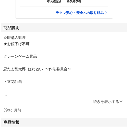
本人確認済
紛失補償有
ラクマ安心・安全への取り組み
商品説明
☆即購入歓迎
★お値下げ不可
クレーンゲーム景品
忍たま乱太郎 ほわぬい 〜作法委員会〜
・立花仙蔵
プライズ品につき
続きを表示する
ご理解のある方のみお取引をお願いいたします。
3ヶ月前
ゆうパケットポストminiで発送します。
商品情報