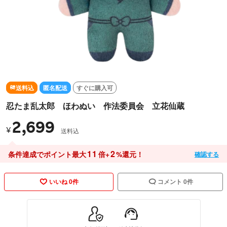
送料込
匿名配送
すぐに購入可
忍たま乱太郎 ほわぬい 作法委員会 立花仙蔵
2,699
¥
送料込
11
2
条件達成でポイント最大
倍+
%還元！
確認する
いいね 0件
コメント 0件