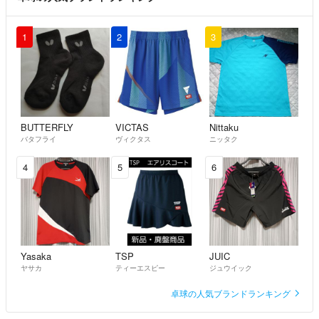
※エッセンシャルオイル取引時の発送方法について↓↓
1
2
3
空輸等の気圧変化からか未開封でも液漏れ等のトラブルがあったため、
基本的に宅急便コンパクトでの発送を考えていますので、その送料分も
含めての値段をつけさせて頂いています。
どうしても安価での取引を考えておられる方は、上記ご理解の上、コメ
ントくだされば価格交渉致します♪
BUTTERFLY
VICTAS
Nittaku
バタフライ
ヴィクタス
ニッタク
ご理解の程、よろしくお願い致しますm(__)m
4
5
6
Yasaka
TSP
JUIC
ヤサカ
ティーエスピー
ジュウイック
卓球の人気ブランドランキング