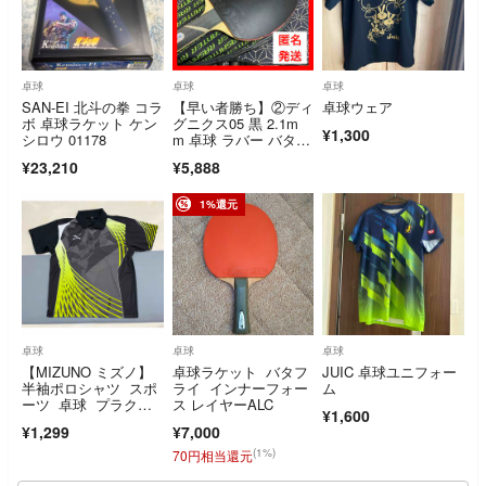
卓球
卓球
卓球
SAN-EI 北斗の拳 コラ
【早い者勝ち】②ディ
卓球ウェア
ボ 卓球ラケット ケン
グニクス05 黒 2.1m
¥1,300
シロウ 01178
m 卓球 ラバー バタフ
ライ 最強
¥23,210
¥5,888
1%還元
卓球
卓球
卓球
【MIZUNO ミズノ】
卓球ラケット バタフ
JUIC 卓球ユニフォー
半袖ポロシャツ スポ
ライ インナーフォー
ム
ーツ 卓球 プラクテ
ス レイヤーALC
¥1,600
ィス M
¥1,299
¥7,000
(1%)
70円相当還元