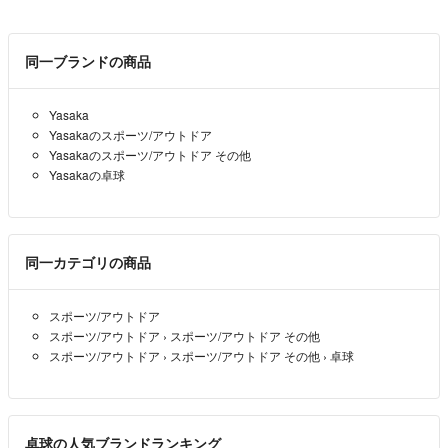
・以前購入された方がコメントもなく支払い手続きをされず、取引キャ
ンセルになった経緯もありました。ガイドに添った取引ができない方、
コメント対応できない方・非常識な方は即ブロックさせて頂きます。
同一ブランドの商品
・細かな指示をしてくる方とは、お取引しません。
Yasaka
Yasakaのスポーツ/アウトドア
Yasakaのスポーツ/アウトドア その他
Yasakaの卓球
《配送に関して》
基本的に追跡保証・匿名のあるメルカリ便等を考えています！
その送料は価格に見合った送料をプラスαさせて頂きます☆
同一カテゴリの商品
配送料を安くする為、品物によっては箱から出したり、圧縮や多少押し
潰すことがありますのでご了承下さい。
スポーツ/アウトドア
スポーツ/アウトドア
›
スポーツ/アウトドア その他
出品価格より送料分がかかる場合は、普通郵便など補償なしを選択する
スポーツ/アウトドア
›
スポーツ/アウトドア その他
›
卓球
場合もあります！その際の配送中のトラブルの責任は負いません。ご理
解下さいませ。
卓球の人気ブランドランキング