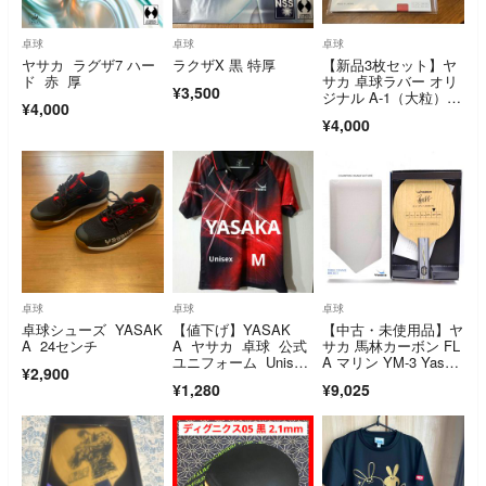
卓球
卓球
卓球
ヤサカ ラグザ7 ハー
ラクザX 黒 特厚
【新品3枚セット】ヤ
ド 赤 厚
サカ 卓球ラバー オリ
¥3,500
ジナル A-1（大粒）
¥4,000
赤・薄
¥4,000
卓球
卓球
卓球
卓球シューズ YASAK
【値下げ】YASAK
【中古・未使用品】ヤ
A 24センチ
A ヤサカ 卓球 公式
サカ 馬林カーボン FL
ユニフォーム Unise
A マリン YM-3 Yasak
¥2,900
x Мサイズ
a 廃盤 卓球ラケッ
¥1,280
¥9,025
ト 攻撃用シェークハ
ンド