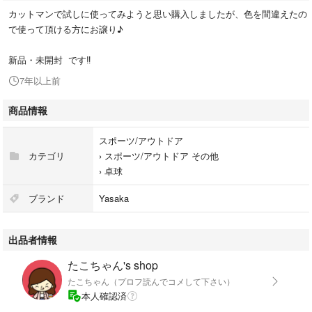
カットマンで試しに使ってみようと思い購入しましたが、色を間違えたの
で使って頂ける方にお譲り♪
新品・未開封 です‼︎
7年以上前
商品情報
スポーツ/アウトドア
カテゴリ
›
スポーツ/アウトドア その他
›
卓球
ブランド
Yasaka
出品者情報
たこちゃん's shop
たこちゃん（プロフ読んでコメして下さい）
本人確認済