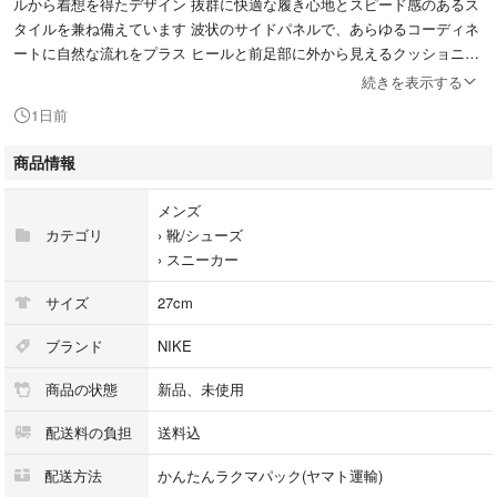
ルから着想を得たデザイン 抜群に快適な履き心地とスピード感のあるス
タイルを兼ね備えています 波状のサイドパネルで、あらゆるコーディネ
ートに自然な流れをプラス ヒールと前足部に外から見えるクッショニン
グを配し、機能性が高く快適な履き心地を実現しています
続きを表示する
1日前
注意事項（Important Notes）
商品情報
●スニーカーは専用倉庫でコレクションとして管理しており 出品している
新品スニーカーは未使用品ですが、当方及びメーカーで保管擦り傷や汚れ
メンズ
（？）などがある場合ございます ご理解ご了承の上ご入札ください
カテゴリ
›
靴/シューズ
›
スニーカー
●10枚目の画像は公式画像です その他可能な限り多方面から撮影しました
が 撮影箇所以外や、撮影に映り難い汚れや 生産時の接着剤跡、縫製の粗
サイズ
27cm
さ、エアー量の強弱などがあるかもしれません
実際に試着しての購入ではないため 完品をお求めの方はご遠慮いただけ
ブランド
NIKE
ればと思います
商品の状態
新品、未使用
ノークレームノーリターンでお願いします
配送料の負担
送料込
配送方法
かんたんラクマパック(ヤマト運輸)