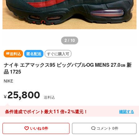
2 / 10
送料込
匿名配送
すぐに購入可
ナイキ エアマックス95 ビッグバブルOG MENS 27.0㎝ 新
品 1725
NIKE
25,800
¥
送料込
11
2
条件達成でポイント最大
倍+
%還元！
確認する
いいね 0件
コメント 0件