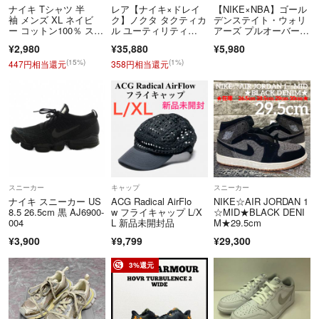
ナイキ Tシャツ 半
レア【ナイキ×ドレイ
【NIKE×NBA】ゴール
袖 メンズ XL ネイビ
ク】ノクタ タクティカ
デンステイト・ウォリ
ー コットン100％ スウ
ル ユーティリティ
アーズ プルオーバーパ
ッシュ ビッグロゴ プ
ー ベスト XL 黒 Drake
ーカー L
¥2,980
¥35,880
¥5,980
リント THE NIKE TE
E
(15%)
(1%)
447円相当還元
358円相当還元
スニーカー
キャップ
スニーカー
ナイキ スニーカー US
ACG Radical AirFlo
NIKE☆AIR JORDAN 1
8.5 26.5cm 黒 AJ6900-
w フライキャップ L/X
☆MID★BLACK DENI
004
L 新品未開封品
M★29.5cm
¥3,900
¥9,799
¥29,300
3%還元