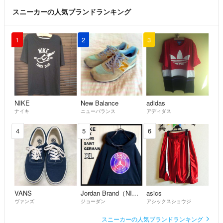
スニーカーの人気ブランドランキング
1
2
3
NIKE
New Balance
adidas
ナイキ
ニューバランス
アディダス
4
5
6
VANS
Jordan Brand（NIKE）
asics
ヴァンズ
ジョーダン
アシックスショウジ
スニーカーの人気ブランドランキング