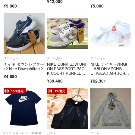
¥42,000
¥9,800
¥5,000
スニーカー
スニーカー
スニーカー
ナイキ ダウンシフター
NIKE DUNK LOW UNI
NIKE ナイキ ×VIRGI
12 Nike Downshifter12
ON PASSPORT PAC
L ABLOH ARCHIV
K COURT PURPLE 31
E (V.A.A.) AIR JORDA
¥4,680
cm
N 1 RETRO HIGH O
¥39,400
¥62,301
G ALASKAAA エアジ
ョーダン1 レトロ アラ
スカ ハイカットスニー
15%還元
1%還元
カー ホワイト US9/27
cm 3834-100
Tシャツ/カットソー(半袖/袖なし)
ベスト
パーカー