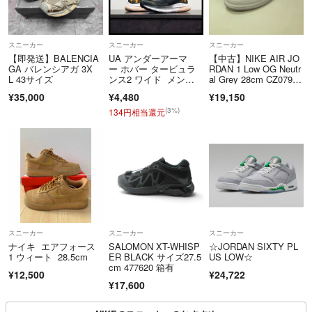
スニーカー
スニーカー
スニーカー
【即発送】BALENCIA
UA アンダーアーマ
【中古】NIKE AIR JO
GA バレンシアガ 3X
ー ホバー タービュラ
RDAN 1 Low OG Neutr
L 43サイズ
ンス2 ワイド メン
al Grey 28cm CZ0790-
ズ 26cm
100[66][240066195830]
¥35,000
¥4,480
¥19,150
(3%)
134円相当還元
スニーカー
スニーカー
スニーカー
ナイキ エアフォース
SALOMON XT-WHISP
☆JORDAN SIXTY PL
1 ウィート 28.5cm
ER BLACK サイズ27.5
US LOW☆
cm 477620 箱有
¥12,500
¥24,722
¥17,600