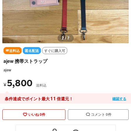
2 / 7
送料込
匿名配送
すぐに購入可
ajew 携帯ストラップ
ajew
5,800
¥
送料込
11
条件達成でポイント最大
倍還元！
確認する
いいね 0件
コメント 0件