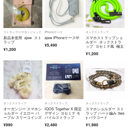
ストラップ/イヤホンジャック
iPhoneケース
ネックストラップ
新品未使用 ajew スト
ajew iPhoneケース🩵
スマホストラップショ
ラップ
ルダー ネックストラ
¥5,490
ップ ヨセミテ風 極太
¥1,200
¥1,200
ネックストラップ
ネックストラップ
ネックストラップ
オーガンジー スマホシ
IQOS Together X 限定
スマホショルダー スト
ョルダー イエロー パ
デザイン ヨセミテ モ
ラップ ハート編み 3wa
ープル スリーコインズ
バイルストラップ
y パラコード
¥990
¥2,480
¥1,980